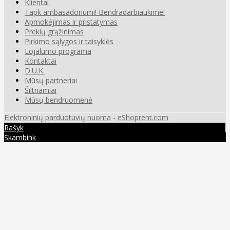
Klientai
Tapk ambasadoriumi! Bendradarbiaukime!
Apmokėjimas ir pristatymas
Prekių grąžinimas
Pirkimo sąlygos ir taisyklės
Lojalumo programa
Kontaktai
D.U.K.
Mūsų partneriai
Šiltnamiai
Mūsų bendruomenė
Elektroninių parduotuvių nuoma
-
eShoprent.com
Rašyk
Skambink