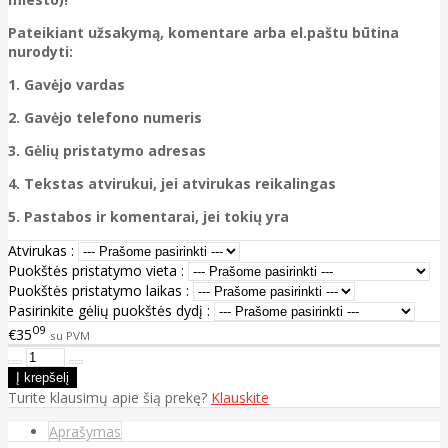
Pateikiant užsakymą, komentare arba el.paštu būtina
nurodyti:
1. Gavėjo vardas
2. Gavėjo telefono numeris
3. Gėlių pristatymo adresas
4. Tekstas atvirukui, jei atvirukas reikalingas
5. Pastabos ir komentarai, jei tokių yra
Atvirukas :
Puokštės pristatymo vieta :
Puokštės pristatymo laikas :
Pasirinkite gėlių puokštės dydį :
09
€35
su PVM
Turite klausimų apie šią prekę?
Klauskite
Aprašymas