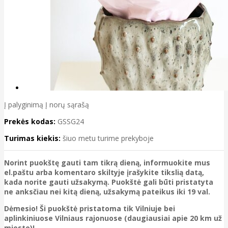
Į palyginimą
Į norų sąrašą
Prekės kodas:
GSSG24
Turimas kiekis:
šiuo metu turime prekyboje
Norint puokštę gauti tam tikrą dieną, informuokite mus
el.paštu arba komentaro skiltyje įrašykite tikslią datą,
kada norite gauti užsakymą. Puokštė gali būti pristatyta
ne anksčiau nei kitą dieną, užsakymą pateikus iki 19 val.
Dėmesio! Ši puokštė pristatoma tik Vilniuje bei
aplinkiniuose Vilniaus rajonuose (daugiausiai apie 20 km už
miesto)!