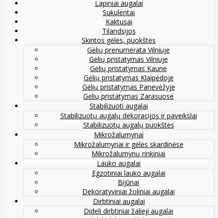
Lapiniai augalai
Sukulentai
Kaktusai
Tilandsijos
Skintos gėlės, puokštės
Gėlių prenumerata Vilniuje
Gėlių pristatymas Vilniuje
Gėlių pristatymas Kaune
Gėlių pristatymas Klaipėdoje
Gėlių pristatymas Panevėžyje
Gėlių pristatymas Zarasuose
Stabilizuoti augalai
Stabilizuotų augalų dekoracijos ir paveikslai
Stabilizuotų augalų puokštės
Mikrožalumynai
Mikrožalumynai ir gėlės skardinėse
Mikrožalumynų rinkiniai
Lauko augalai
Egzotiniai lauko augalai
Bijūnai
Dekoratyviniai žoliniai augalai
Dirbtiniai augalai
Dideli dirbtiniai žalieji augalai