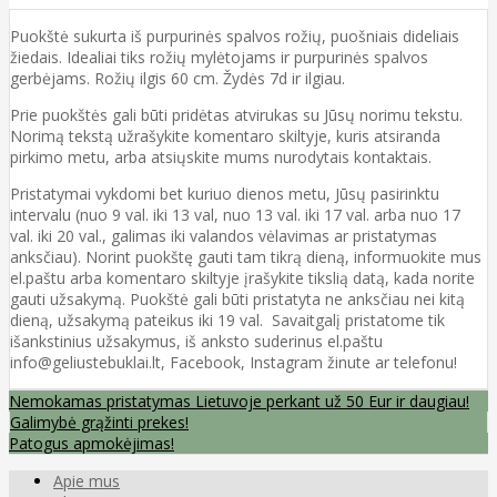
Puokštė sukurta iš purpurinės spalvos rožių, puošniais dideliais
žiedais. Idealiai tiks rožių mylėtojams ir purpurinės spalvos
gerbėjams. Rožių ilgis 60 cm. Žydės 7d ir ilgiau.
Prie puokštės gali būti pridėtas atvirukas su Jūsų norimu tekstu.
Norimą tekstą užrašykite komentaro skiltyje, kuris atsiranda
pirkimo metu, arba atsiųskite mums nurodytais kontaktais.
Pristatymai vykdomi bet kuriuo dienos metu, Jūsų pasirinktu
intervalu (nuo 9 val. iki 13 val, nuo 13 val. iki 17 val. arba nuo 17
val. iki 20 val., galimas iki valandos vėlavimas ar pristatymas
anksčiau). Norint puokštę gauti tam tikrą dieną, informuokite mus
el.paštu arba komentaro skiltyje įrašykite tikslią datą, kada norite
gauti užsakymą. Puokštė gali būti pristatyta ne anksčiau nei kitą
dieną, užsakymą pateikus iki 19 val. Savaitgalį pristatome tik
išankstinius užsakymus, iš anksto suderinus el.paštu
info@geliustebuklai.lt, Facebook, Instagram žinute ar telefonu!
Nemokamas pristatymas Lietuvoje perkant už 50 Eur ir daugiau!
Galimybė grąžinti prekes!
Patogus apmokėjimas!
Apie mus