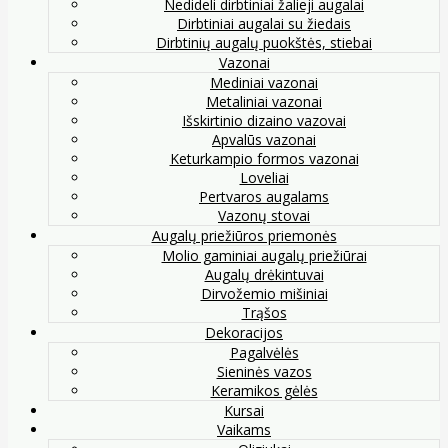
Nedideli dirbtiniai žalieji augalai
Dirbtiniai augalai su žiedais
Dirbtinių augalų puokštės, stiebai
Vazonai
Mediniai vazonai
Metaliniai vazonai
Išskirtinio dizaino vazovai
Apvalūs vazonai
Keturkampio formos vazonai
Loveliai
Pertvaros augalams
Vazonų stovai
Augalų priežiūros priemonės
Molio gaminiai augalų priežiūrai
Augalų drėkintuvai
Dirvožemio mišiniai
Trąšos
Dekoracijos
Pagalvėlės
Sieninės vazos
Keramikos gėlės
Kursai
Vaikams