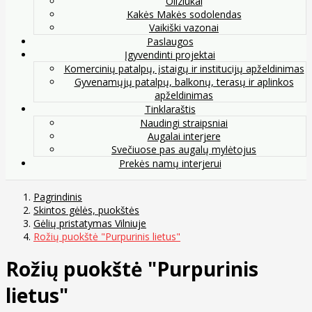
Oliziukai
Kakės Makės sodolendas
Vaikiški vazonai
Paslaugos
Įgyvendinti projektai
Komercinių patalpų, įstaigų ir institucijų apželdinimas
Gyvenamųjų patalpų, balkonų, terasų ir aplinkos
apželdinimas
Tinklaraštis
Naudingi straipsniai
Augalai interjere
Svečiuose pas augalų mylėtojus
Prekės namų interjerui
Pagrindinis
Skintos gėlės, puokštės
Gėlių pristatymas Vilniuje
Rožių puokštė "Purpurinis lietus"
Rožių puokštė "Purpurinis
lietus"