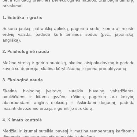
bet ir turi daug praktinės bei ekologinės naudos. Štai pagrindiniai jų
privalumai:
1.
Estetika ir grožis
Sukuria jaukią, patrauklią aplinką, p
agerina sodo, kiemo ar miesto
erdvių vaizdą, p
adeda kurti teminius sodus (pvz., japonišką,
anglišką).
2.
Psichologinė nauda
Mažina stresą ir gerina nuotaiką, s
katina atsipalaidavimą ir padeda
kovoti su depresija, s
katina kūrybiškumą ir gerina produktyvumą.
3.
Ekologinė nauda
Skatina biologinę įvairovę, suteikia buveinę vabzdžiams,
paukščiams ir kitoms gyvūnų rūšims, p
agerina oro kokybę
absorbuodami anglies dioksidą ir išskirdami deguonį, p
adeda
mažinti dirvožemio eroziją ir gerinti jo struktūrą.
4.
Klimato kontrolė
Medžiai ir krūmai suteikia pavėsį ir mažina temperatūrą karštomis
dienomis, a
psaugo nuo stipraus vėjo ir triukšmo.