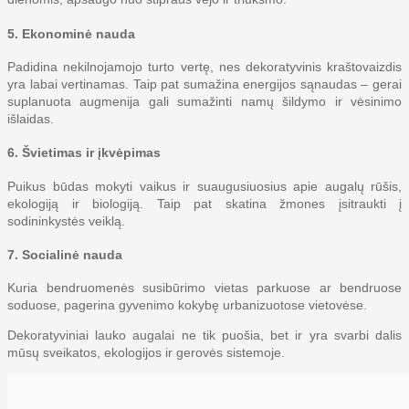
5.
Ekonominė nauda
Padidina nekilnojamojo turto vertę, nes dekoratyvinis kraštovaizdis
yra labai vertinamas. Taip pat s
umažina energijos sąnaudas – gerai
suplanuota augmenija gali sumažinti namų šildymo ir vėsinimo
išlaidas.
6.
Švietimas ir įkvėpimas
Puikus būdas mokyti vaikus ir suaugusiuosius apie augalų rūšis,
ekologiją ir biologiją. Taip pat s
katina žmones įsitraukti į
sodininkystės veiklą.
7.
Socialinė nauda
Kuria bendruomenės susibūrimo vietas parkuose ar bendruose
soduose, p
agerina gyvenimo kokybę urbanizuotose vietovėse.
Dekoratyviniai lauko augalai ne tik puošia, bet ir yra svarbi dalis
mūsų sveikatos, ekologijos ir gerovės sistemoje.