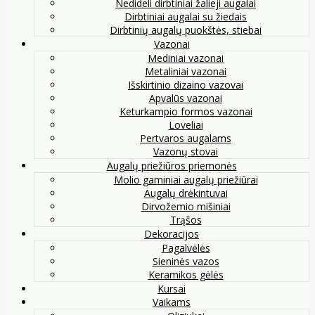
Nedideli dirbtiniai žalieji augalai
Dirbtiniai augalai su žiedais
Dirbtinių augalų puokštės, stiebai
Vazonai
Mediniai vazonai
Metaliniai vazonai
Išskirtinio dizaino vazovai
Apvalūs vazonai
Keturkampio formos vazonai
Loveliai
Pertvaros augalams
Vazonų stovai
Augalų priežiūros priemonės
Molio gaminiai augalų priežiūrai
Augalų drėkintuvai
Dirvožemio mišiniai
Trąšos
Dekoracijos
Pagalvėlės
Sieninės vazos
Keramikos gėlės
Kursai
Vaikams