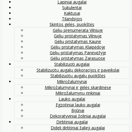
Lapiniai augalai
Sukulentai
Kaktusai
Tilandsijos
Skintos gėlės, puokštės
Gėlių prenumerata Vilniuje
Gėlių pristatymas Vilniuje
Gėlių pristatymas Kaune
Gėlių pristatymas Klaipėdoje
Gėlių pristatymas Panevėžyje
Gėlių pristatymas Zarasuose
Stabilizuoti augalai
Stabilizuotų augalų dekoracijos ir paveikslai
Stabilizuotų augalų puokštės
Mikrožalumynai
Mikrožalumynai ir gėlės skardinėse
Mikrožalumynų rinkiniai
Lauko augalai
Egzotiniai lauko augalai
Bijūnai
Dekoratyviniai žoliniai augalai
Dirbtiniai augalai
Dideli dirbtiniai žalieji augalai