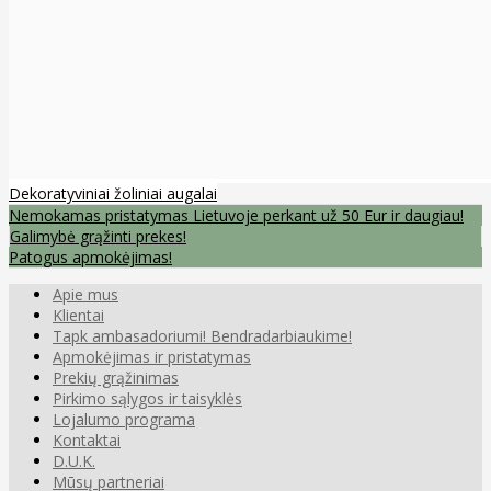
Dekoratyviniai žoliniai augalai
Nemokamas pristatymas Lietuvoje perkant už 50 Eur ir daugiau!
Galimybė grąžinti prekes!
Patogus apmokėjimas!
Apie mus
Klientai
Tapk ambasadoriumi! Bendradarbiaukime!
Apmokėjimas ir pristatymas
Prekių grąžinimas
Pirkimo sąlygos ir taisyklės
Lojalumo programa
Kontaktai
D.U.K.
Mūsų partneriai