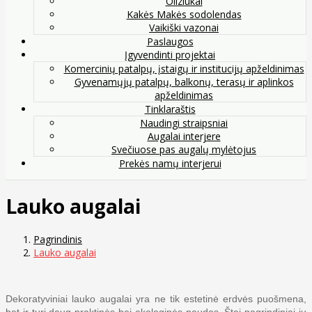
Oliziukai
Kakės Makės sodolendas
Vaikiški vazonai
Paslaugos
Įgyvendinti projektai
Komercinių patalpų, įstaigų ir institucijų apželdinimas
Gyvenamųjų patalpų, balkonų, terasų ir aplinkos
apželdinimas
Tinklaraštis
Naudingi straipsniai
Augalai interjere
Svečiuose pas augalų mylėtojus
Prekės namų interjerui
Lauko augalai
Pagrindinis
Lauko augalai
Dekoratyviniai lauko augalai yra ne tik estetinė erdvės puošmena,