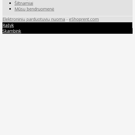
Šiltnamiai
Mūsų bendruomenė
Elektroninių parduotuvių nuoma
-
eShoprent.com
Rašyk
Skambink