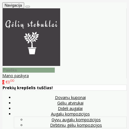
Navigacija
Mano paskyra
00
€0
0
Prekių krepšelis tuščias!
Dovanų kuponai
Gėlių atvirukai
Dideli augalai
Augalų kompozicijos
Gyvų augalų kompozicijos
Dirbtinių gėlių kompozicijos