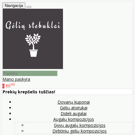
Navigacija
Mano paskyra
00
€0
0
Prekių krepšelis tuščias!
Dovanų kuponai
Gėlių atvirukai
Dideli augalai
Augalų kompozicijos
Gyvų augalų kompozicijos
Dirbtinių gėlių kompozicijos