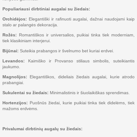
Populiariausi dirbtiniai augalai su žiedais:
Orchidėjos:
Elegantiški ir rafinuoti augalai, dažnai naudojami kaip
stalo ar palangės dekoracija.
Rožės:
Romantiškos ir universalios, puikiai tinka tiek moderniam,
tiek klasikiniam interjerui.
Bijūnai:
Suteikia prabangos ir švelnumo bet kuriai erdvei.
Levandos:
Kaimiško ir Provanso stiliaus simbolis, suteikiantis
jaukumo.
Magnolijos:
Elegantiškos, dideliais žiedais augalai, kurie atrodo
prabangiai.
Sukulentai su žiedais:
Minimalistinis ir šiuolaikiškas sprendimas.
Hortenzijos:
Puošnūs žiedai, kurie puikiai tinka tiek didelėms, tiek
mažoms erdvėms.
Privalumai dirbtinių augalų su žiedais: