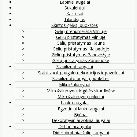
Lapiniai augalai
Sukulentai
Kaktusai
Tilandsijos
Skintos gėlės, puokštės
Gėlių prenumerata Vilniuje
Gėlių pristatymas Vilniuje
Gėlių pristatymas Kaune
Gėlių pristatymas Klaipėdoje
Gėlių pristatymas Panevėžyje
Gėlių pristatymas Zarasuose
Stabilizuoti augalai
Stabilizuotų augalų dekoracijos ir paveikslai
Stabilizuotų augalų puokštės
Mikrožalumynai
Mikrožalumynai ir gėlės skardinėse
Mikrožalumynų rinkiniai
Lauko augalai
Egzotiniai lauko augalai
Bijūnai
Dekoratyviniai žoliniai augalai
Dirbtiniai augalai
Dideli dirbtiniai žalieji augalai