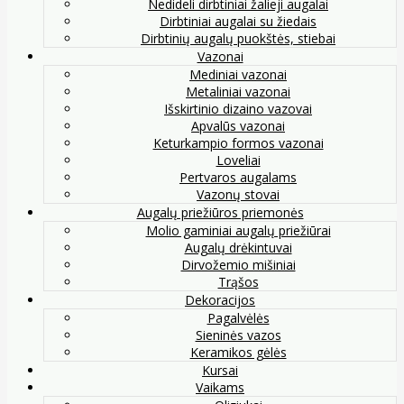
Nedideli dirbtiniai žalieji augalai
Dirbtiniai augalai su žiedais
Dirbtinių augalų puokštės, stiebai
Vazonai
Mediniai vazonai
Metaliniai vazonai
Išskirtinio dizaino vazovai
Apvalūs vazonai
Keturkampio formos vazonai
Loveliai
Pertvaros augalams
Vazonų stovai
Augalų priežiūros priemonės
Molio gaminiai augalų priežiūrai
Augalų drėkintuvai
Dirvožemio mišiniai
Trąšos
Dekoracijos
Pagalvėlės
Sieninės vazos
Keramikos gėlės
Kursai
Vaikams