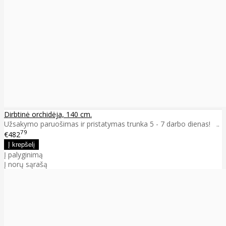
Dirbtinė orchidėja, 140 cm.
Užsakymo paruošimas ir pristatymas trunka 5 - 7 darbo dienas! ..
79
€482
Į palyginimą
Į norų sąrašą