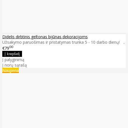
Didelis dirbtinis geltonas bijūnas dekoracijoms
Užsakymo paruošimas ir pristatymas trunka 5 - 10 darbo dienų! ..
00
€79
Į palyginimą
Į norų sąrašą
Naujiena