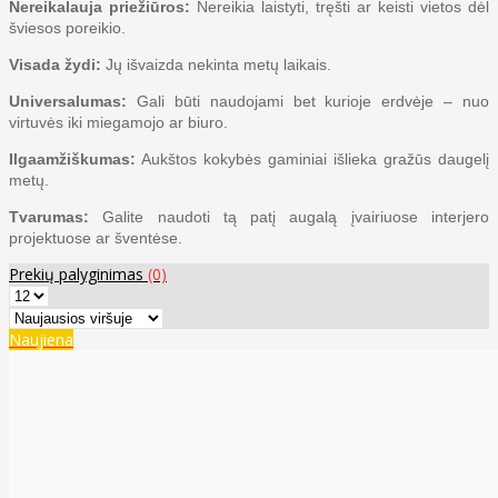
Nereikalauja priežiūros:
Nereikia laistyti, tręšti ar keisti vietos dėl
šviesos poreikio.
Visada žydi:
Jų išvaizda nekinta metų laikais.
Universalumas:
Gali būti naudojami bet kurioje erdvėje – nuo
virtuvės iki miegamojo ar biuro.
Ilgaamžiškumas:
Aukštos kokybės gaminiai išlieka gražūs daugelį
metų.
Tvarumas:
Galite naudoti tą patį augalą įvairiuose interjero
projektuose ar šventėse.
Prekių palyginimas
(0)
Naujiena