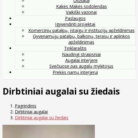
Oliziukai
Kakės Makės sodolendas
Vaikiški vazonai
Paslaugos
Įgyvendinti projektai
Komercinių patalpų, įstaigų ir institucijų apželdinimas
Gyvenamųjų patalpų, balkonų, terasų ir aplinkos
apželdinimas
Tinklaraštis
Naudingi straipsniai
Augalai interjere
Svečiuose pas augalų mylėtojus
Prekės namų interjerui
Dirbtiniai augalai su žiedais
Pagrindinis
Dirbtiniai augalai
Dirbtiniai augalai su žiedais