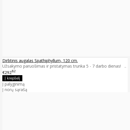
Dirbtinis augalas Spathiphyllum, 120 cm.
Užsakymo paruošimas ir pristatymas trunka 5 - 7 darbo dienas! ..
82
€292
Į palyginimą
Į norų sąrašą