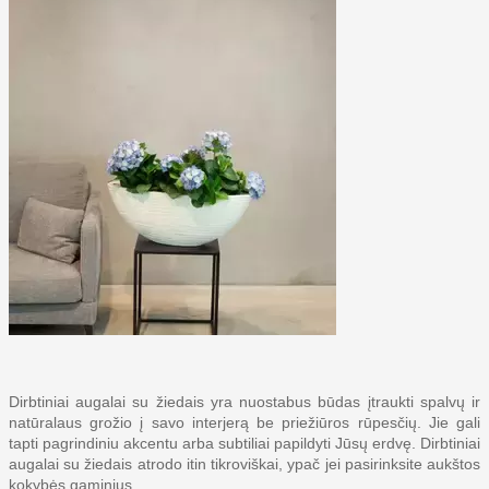
Dirbtiniai augalai su žiedais yra nuostabus būdas įtraukti spalvų ir
natūralaus grožio į savo interjerą be priežiūros rūpesčių. Jie gali
tapti pagrindiniu akcentu arba subtiliai papildyti Jūsų erdvę. Dirbtiniai
augalai su žiedais atrodo itin tikroviškai, ypač jei pasirinksite aukštos
kokybės gaminius.