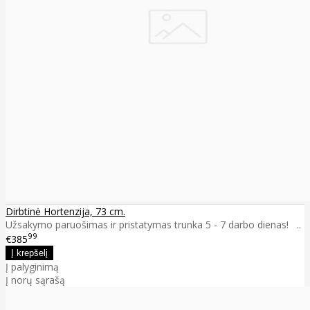
Dirbtinė Hortenzija, 73 cm.
Užsakymo paruošimas ir pristatymas trunka 5 - 7 darbo dienas! ..
99
€385
Į palyginimą
Į norų sąrašą