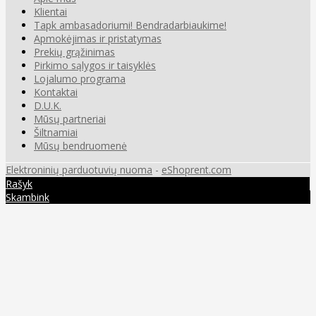
Klientai
Tapk ambasadoriumi! Bendradarbiaukime!
Apmokėjimas ir pristatymas
Prekių grąžinimas
Pirkimo sąlygos ir taisyklės
Lojalumo programa
Kontaktai
D.U.K.
Mūsų partneriai
Šiltnamiai
Mūsų bendruomenė
Elektroninių parduotuvių nuoma
-
eShoprent.com
Rašyk
Skambink