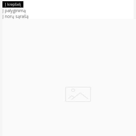
Į palyginimą
Į norų sąrašą