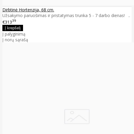
Dirbtinė Hortenzija, 68 cm.
Užsakymo paruošimas ir pristatymas trunka 5 - 7 darbo dienas! ..
39
€313
Į palyginimą
Į norų sąrašą