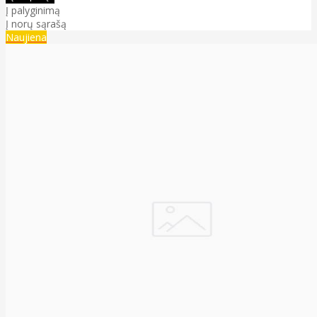
Į palyginimą
Į norų sąrašą
Naujiena