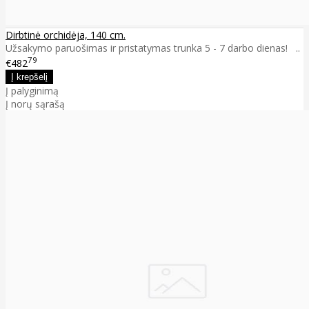
Dirbtinė orchidėja, 140 cm.
Užsakymo paruošimas ir pristatymas trunka 5 - 7 darbo dienas! ..
79
€482
Į palyginimą
Į norų sąrašą