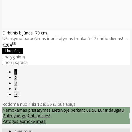
Dirbtinis bijūnas, 70 cm.
Užsakymo paruošimas ir pristatymas trunka 5 - 7 darbo dienas! ..
35
€284
Į palyginimą
Į norų sąrašą
1
2
3
>
>|
Rodoma nuo 1 iki 12 iš 36 (3 puslapių)
Nemokamas pristatymas Lietuvoje perkant už 50 Eur ir daugiau!
Galimybė grąžinti prekes!
Patogus apmokėjimas!
Apie mus