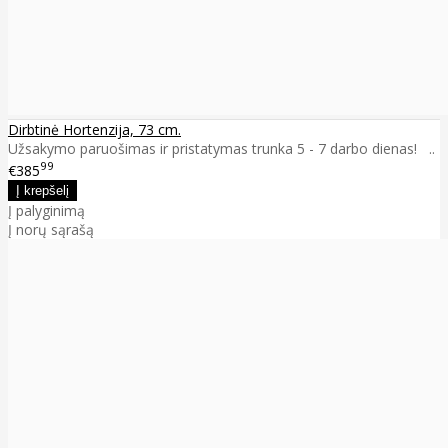
Dirbtinė Hortenzija, 73 cm.
Užsakymo paruošimas ir pristatymas trunka 5 - 7 darbo dienas! ..
99
€385
Į palyginimą
Į norų sąrašą