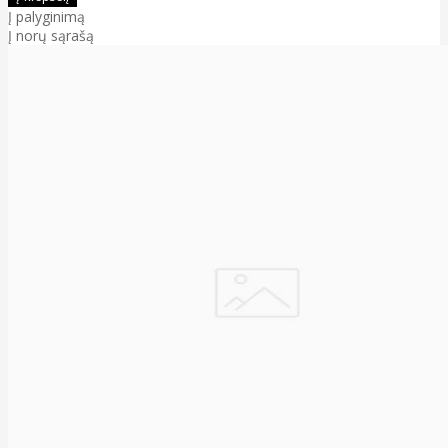
Į palyginimą
Į norų sąrašą