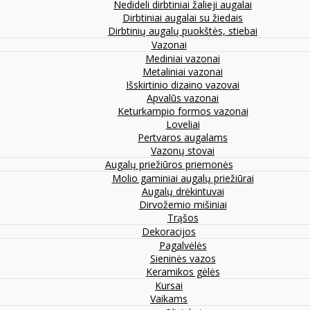
Nedideli dirbtiniai žalieji augalai
Dirbtiniai augalai su žiedais
Dirbtinių augalų puokštės, stiebai
Vazonai
Mediniai vazonai
Metaliniai vazonai
Išskirtinio dizaino vazovai
Apvalūs vazonai
Keturkampio formos vazonai
Loveliai
Pertvaros augalams
Vazonų stovai
Augalų priežiūros priemonės
Molio gaminiai augalų priežiūrai
Augalų drėkintuvai
Dirvožemio mišiniai
Trąšos
Dekoracijos
Pagalvėlės
Sieninės vazos
Keramikos gėlės
Kursai
Vaikams