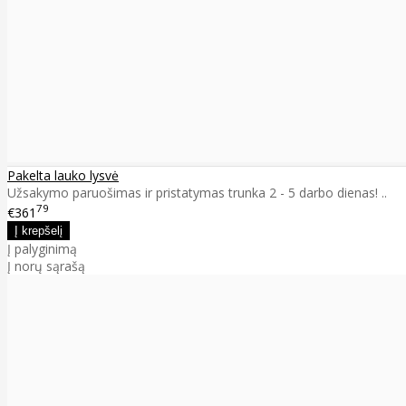
Pakelta lauko lysvė
Užsakymo paruošimas ir pristatymas trunka 2 - 5 darbo dienas! ..
79
€361
Į palyginimą
Į norų sąrašą