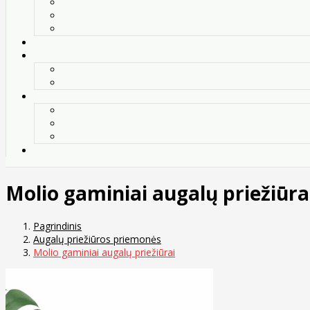
Molio gaminiai augalų priežiūra
Pagrindinis
Augalų priežiūros priemonės
Molio gaminiai augalų priežiūrai