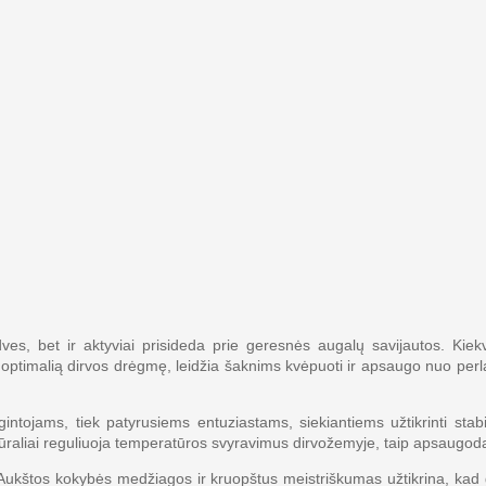
s, bet ir aktyviai prisideda prie geresnės augalų savijautos. Kiekv
 optimalią dirvos drėgmę, leidžia šaknims kvėpuoti ir apsaugo nuo perl
ojams, tiek patyrusiems entuziastams, siekiantiems užtikrinti stabi
atūraliai reguliuoja temperatūros svyravimus dirvožemyje, taip apsaugo
mą. Aukštos kokybės medžiagos ir kruopštus meistriškumas užtikrina, k