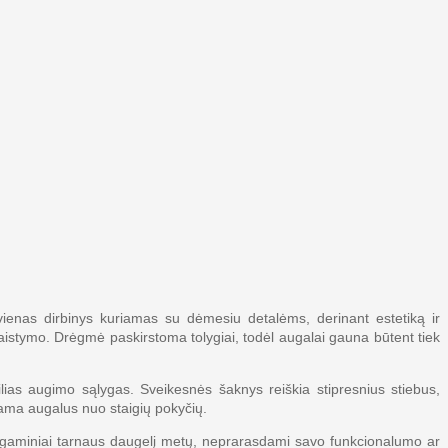
ienas dirbinys kuriamas su dėmesiu detalėms, derinant estetiką ir
aistymo. Drėgmė paskirstoma tolygiai, todėl augalai gauna būtent tiek
lias augimo sąlygas. Sveikesnės šaknys reiškia stipresnius stiebus,
dama augalus nuo staigių pokyčių.
ad gaminiai tarnaus daugelį metų, neprarasdami savo funkcionalumo ar