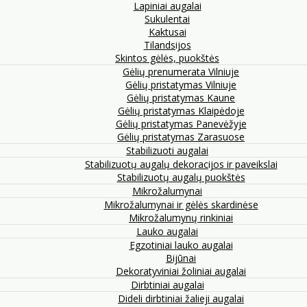
Lapiniai augalai
Sukulentai
Kaktusai
Tilandsijos
Skintos gėlės, puokštės
Gėlių prenumerata Vilniuje
Gėlių pristatymas Vilniuje
Gėlių pristatymas Kaune
Gėlių pristatymas Klaipėdoje
Gėlių pristatymas Panevėžyje
Gėlių pristatymas Zarasuose
Stabilizuoti augalai
Stabilizuotų augalų dekoracijos ir paveikslai
Stabilizuotų augalų puokštės
Mikrožalumynai
Mikrožalumynai ir gėlės skardinėse
Mikrožalumynų rinkiniai
Lauko augalai
Egzotiniai lauko augalai
Bijūnai
Dekoratyviniai žoliniai augalai
Dirbtiniai augalai
Dideli dirbtiniai žalieji augalai