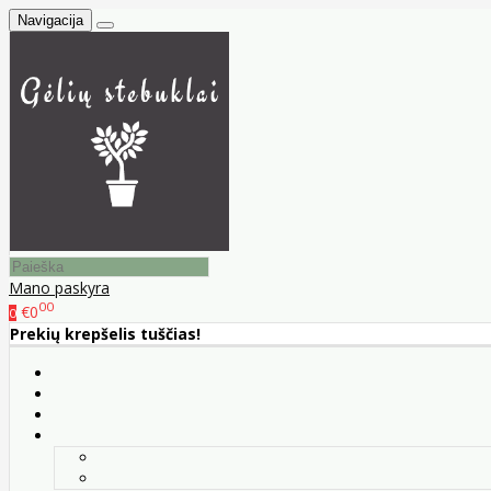
Navigacija
Mano paskyra
00
€0
0
Prekių krepšelis tuščias!