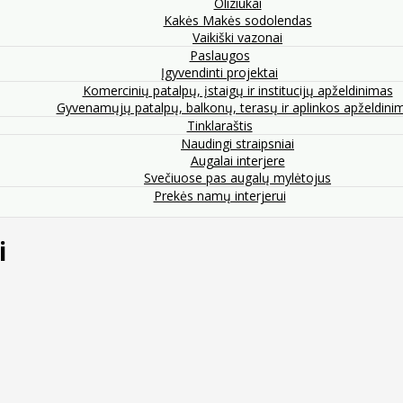
Oliziukai
Kakės Makės sodolendas
Vaikiški vazonai
Paslaugos
Įgyvendinti projektai
Komercinių patalpų, įstaigų ir institucijų apželdinimas
Gyvenamųjų patalpų, balkonų, terasų ir aplinkos apželdini
Tinklaraštis
Naudingi straipsniai
Augalai interjere
Svečiuose pas augalų mylėtojus
Prekės namų interjerui
i