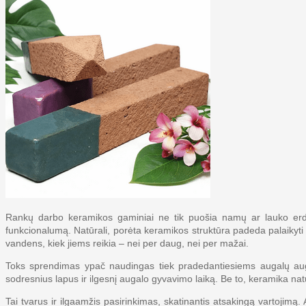
Rankų darbo keramikos gaminiai ne tik puošia namų ar lauko erdve
funkcionalumą. Natūrali, porėta keramikos struktūra padeda palaikyti
vandens, kiek jiems reikia – nei per daug, nei per mažai.
Toks sprendimas ypač naudingas tiek pradedantiesiems augalų augint
sodresnius lapus ir ilgesnį augalo gyvavimo laiką. Be to, keramika n
Tai tvarus ir ilgaamžis pasirinkimas, skatinantis atsakingą vartoji