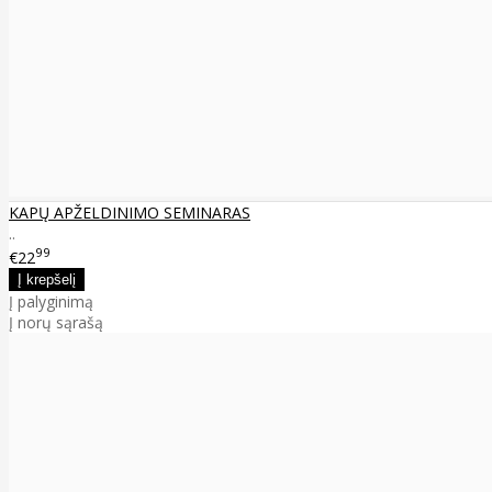
KAPŲ APŽELDINIMO SEMINARAS
..
99
€22
Į palyginimą
Į norų sąrašą