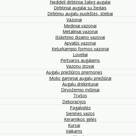
Nedideli dirbtiniai žalieji augalai
Dirbtiniai augalai su žiedais
Dirbtinių augalų puokštės, stiebai
Vazonai
Mediniai vazonai
Metaliniai vazonai
Išskirtinio dizaino vazovai
Apvalūs vazonai
Keturkampio formos vazonai
Loveliai
Pertvaros augalams
Vazonų stovai
Augalų priežiūros priemonės
Molio gaminiai augalų priežiūrai
Augalų drėkintuvai
Dirvožemio mišiniai
Trąšos
Dekoracijos
Pagalvėlės
Sieninės vazos
Keramikos gėlės
Kursai
Vaikams