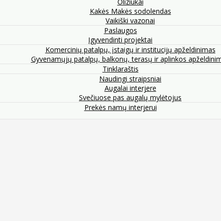
Oliziukai
Kakės Makės sodolendas
Vaikiški vazonai
Paslaugos
Įgyvendinti projektai
Komercinių patalpų, įstaigų ir institucijų apželdinimas
Gyvenamųjų patalpų, balkonų, terasų ir aplinkos apželdini
Tinklaraštis
Naudingi straipsniai
Augalai interjere
Svečiuose pas augalų mylėtojus
Prekės namų interjerui