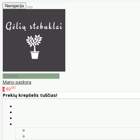
Navigacija
Mano paskyra
00
€0
0
Prekių krepšelis tuščias!