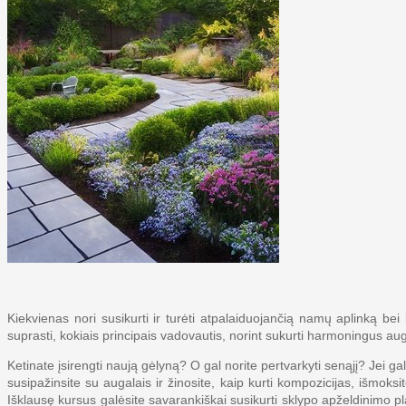
Kiekvienas nori susikurti ir turėti atpalaiduojančią namų aplinką b
suprasti, kokiais principais vadovautis, norint sukurti harmoningus aug
Ketinate įsirengti naują gėlyną? O gal norite pertvarkyti senąjį? Jei
susipažinsite su augalais ir žinosite, kaip kurti kompozicijas, išmoks
Išklausę kursus galėsite savarankiškai susikurti sklypo apželdinimo pla