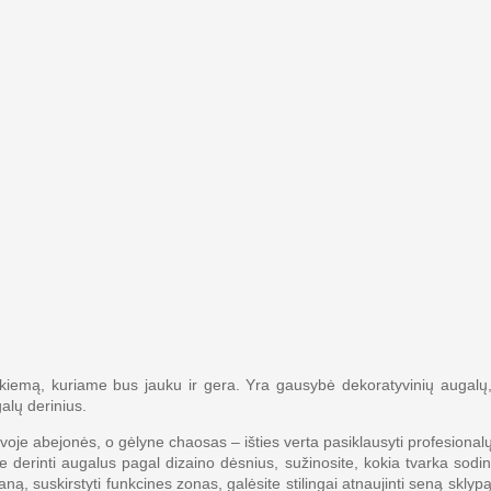
ei kiemą, kuriame bus jauku ir gera. Yra gausybė dekoratyvinių augalų,
alų derinius.
 galvoje abejonės, o gėlyne chaosas – išties verta pasiklausyti profesio
ite derinti augalus pagal dizaino dėsnius, sužinosite, kokia tvarka sodin
ną, suskirstyti funkcines zonas, galėsite stilingai atnaujinti seną sklyp