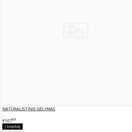
NATŪRALISTINIS GĖLYNAS
..
69
€107