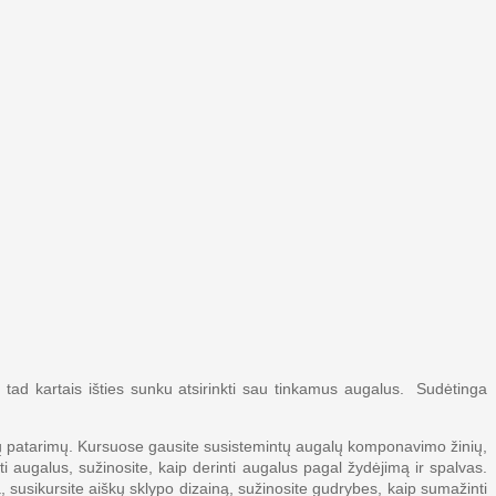
 tad kartais išties sunku atsirinkti sau tinkamus augalus. Sudėtinga
nalų patarimų. Kursuose gausite susistemintų augalų komponavimo žinių,
ti augalus, sužinosite, kaip derinti augalus pagal žydėjimą ir spalvas.
ą, susikursite aiškų sklypo dizainą, sužinosite gudrybes, kaip sumažinti