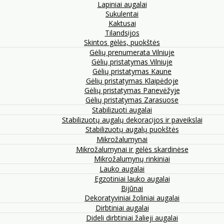
Lapiniai augalai
Sukulentai
Kaktusai
Tilandsijos
Skintos gėlės, puokštės
Gėlių prenumerata Vilniuje
Gėlių pristatymas Vilniuje
Gėlių pristatymas Kaune
Gėlių pristatymas Klaipėdoje
Gėlių pristatymas Panevėžyje
Gėlių pristatymas Zarasuose
Stabilizuoti augalai
Stabilizuotų augalų dekoracijos ir paveikslai
Stabilizuotų augalų puokštės
Mikrožalumynai
Mikrožalumynai ir gėlės skardinėse
Mikrožalumynų rinkiniai
Lauko augalai
Egzotiniai lauko augalai
Bijūnai
Dekoratyviniai žoliniai augalai
Dirbtiniai augalai
Dideli dirbtiniai žalieji augalai