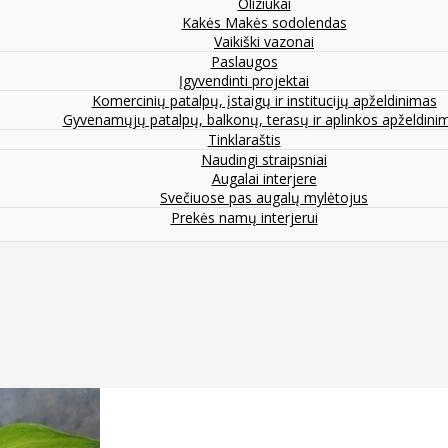
Oliziukai
Kakės Makės sodolendas
Vaikiški vazonai
Paslaugos
Įgyvendinti projektai
Komercinių patalpų, įstaigų ir institucijų apželdinimas
Gyvenamųjų patalpų, balkonų, terasų ir aplinkos apželdini
Tinklaraštis
Naudingi straipsniai
Augalai interjere
Svečiuose pas augalų mylėtojus
Prekės namų interjerui