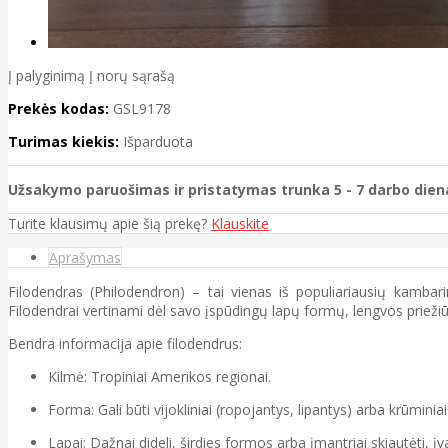
Į palyginimą
Į norų sąrašą
Prekės kodas:
GSL9178
Turimas kiekis:
Išparduota
Užsakymo paruošimas ir pristatymas trunka 5 - 7 darbo dien
Turite klausimų apie šią prekę?
Klauskite
Aprašymas
Filodendras (Philodendron) – tai vienas iš populiariausių kambar
Filodendrai vertinami dėl savo įspūdingų lapų formų, lengvos priežiūr
Bendra informacija apie filodendrus:
Kilmė: Tropiniai Amerikos regionai.
Forma: Gali būti vijokliniai (ropojantys, lipantys) arba krūminia
Lapai: Dažnai dideli, širdies formos arba įmantriai skiautėti, įva