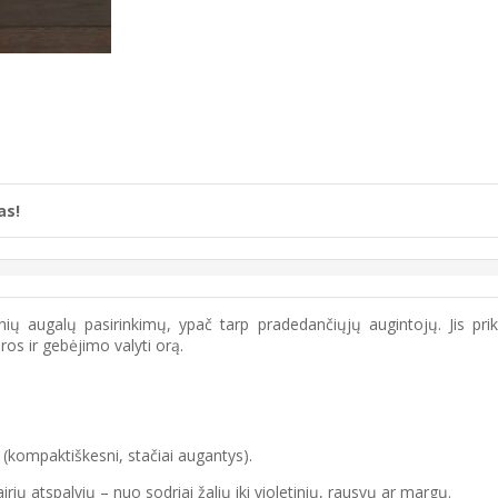
as!
inių augalų pasirinkimų, ypač tarp pradedančiųjų augintojų. Jis pr
os ir gebėjimo valyti orą.
i (kompaktiškesni, stačiai augantys).
irių atspalvių – nuo sodriai žalių iki violetinių, rausvų ar margų.