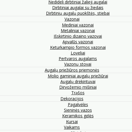
Nedideli dirbtiniai žalieji augalai
Dirbtiniai augalai su žiedais
Dirbtinių augalų puokštės, stiebai
Vazonai
Mediniai vazonai
Metaliniai vazonai
Išskirtinio dizaino vazovai
Apvalūs vazonai
Keturkampio formos vazonai
Loveliai
Pertvaros augalams
Vazonų stovai
Augalų priežiūros priemonės
Molio gaminiai augalų priežiūrai
Augalų drėkintuvai
Dirvožemio mišiniai
Trąšos
Dekoracijos
Pagalvėlės
Sieninės vazos
Keramikos gėlės
Kursai
Vaikams