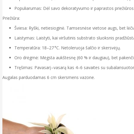
Populiarumas: Dėl savo dekoratyvumo ir paprastos priežiūros
Priežiūra:
Šviesa: Ryški, netiesioginė. Tamsesnėse vietose augs, bet lėčia
Laistymas: Laistyti, kai viršutinis substrato sluoksnis pradžiūs
Temperatūra: 18–27 °C. Netoleruoja šalčio ir skersvėjų.
Oro drėgmė: Mėgsta aukštesnę (60 % ir daugiau), bet pakenčia 
Tręšimas: Pavasarį–vasarą kas 4–6 savaites su subalansuoto
Augalas parduodamas 6 cm skersmens vazone.