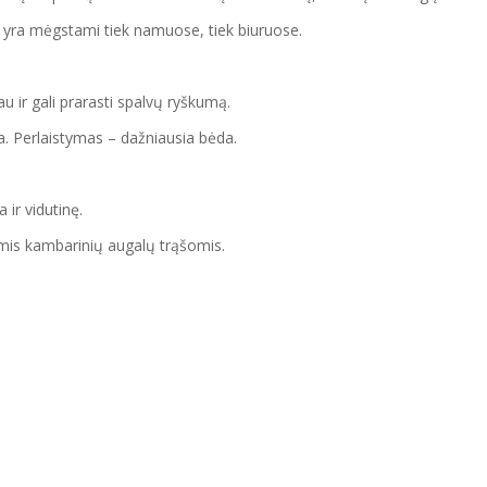
 yra mėgstami tiek namuose, tiek biuruose.
u ir gali prarasti spalvų ryškumą.
ta. Perlaistymas – dažniausia bėda.
ir vidutinę.
mis kambarinių augalų trąšomis.