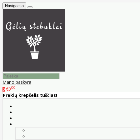
Navigacija
Mano paskyra
00
€0
0
Prekių krepšelis tuščias!