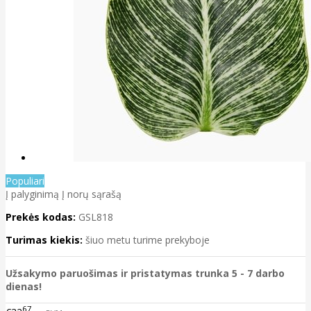
Populiari
Į palyginimą
Į norų sąrašą
Prekės kodas:
GSL818
Turimas kiekis:
šiuo metu turime prekyboje
Užsakymo paruošimas ir pristatymas trunka 5 - 7 darbo
dienas!
67