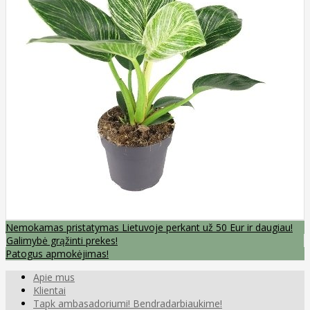
Nemokamas pristatymas Lietuvoje perkant už 50 Eur ir daugiau!
Galimybė grąžinti prekes!
Patogus apmokėjimas!
Apie mus
Klientai
Tapk ambasadoriumi! Bendradarbiaukime!