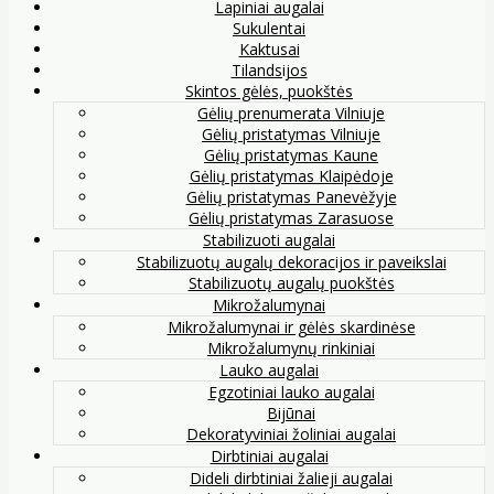
Lapiniai augalai
Sukulentai
Kaktusai
Tilandsijos
Skintos gėlės, puokštės
Gėlių prenumerata Vilniuje
Gėlių pristatymas Vilniuje
Gėlių pristatymas Kaune
Gėlių pristatymas Klaipėdoje
Gėlių pristatymas Panevėžyje
Gėlių pristatymas Zarasuose
Stabilizuoti augalai
Stabilizuotų augalų dekoracijos ir paveikslai
Stabilizuotų augalų puokštės
Mikrožalumynai
Mikrožalumynai ir gėlės skardinėse
Mikrožalumynų rinkiniai
Lauko augalai
Egzotiniai lauko augalai
Bijūnai
Dekoratyviniai žoliniai augalai
Dirbtiniai augalai
Dideli dirbtiniai žalieji augalai