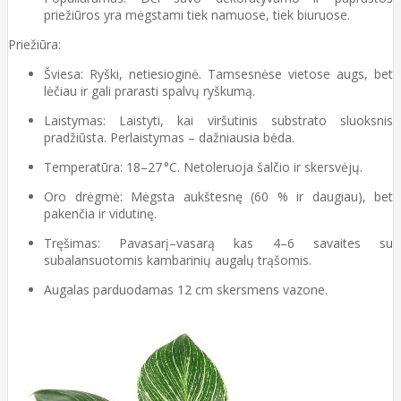
priežiūros yra mėgstami tiek namuose, tiek biuruose.
Priežiūra:
Šviesa: Ryški, netiesioginė. Tamsesnėse vietose augs, bet
lėčiau ir gali prarasti spalvų ryškumą.
Laistymas: Laistyti, kai viršutinis substrato sluoksnis
pradžiūsta. Perlaistymas – dažniausia bėda.
Temperatūra: 18–27 °C. Netoleruoja šalčio ir skersvėjų.
Oro drėgmė: Mėgsta aukštesnę (60 % ir daugiau), bet
pakenčia ir vidutinę.
Tręšimas: Pavasarį–vasarą kas 4–6 savaites su
subalansuotomis kambarinių augalų trąšomis.
Augalas parduodamas 12 cm skersmens vazone.