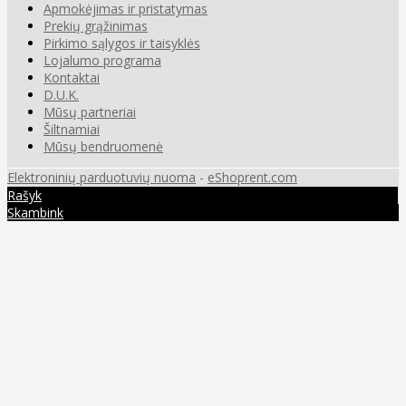
Apmokėjimas ir pristatymas
Prekių grąžinimas
Pirkimo sąlygos ir taisyklės
Lojalumo programa
Kontaktai
D.U.K.
Mūsų partneriai
Šiltnamiai
Mūsų bendruomenė
Elektroninių parduotuvių nuoma
-
eShoprent.com
Rašyk
Skambink