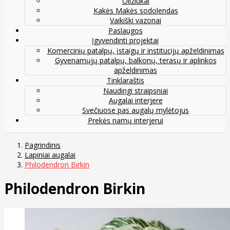
Oliziukai
Kakės Makės sodolendas
Vaikiški vazonai
Paslaugos
Įgyvendinti projektai
Komercinių patalpų, įstaigų ir institucijų apželdinimas
Gyvenamųjų patalpų, balkonų, terasų ir aplinkos
apželdinimas
Tinklaraštis
Naudingi straipsniai
Augalai interjere
Svečiuose pas augalų mylėtojus
Prekės namų interjerui
Pagrindinis
Lapiniai augalai
Philodendron Birkin
Philodendron Birkin