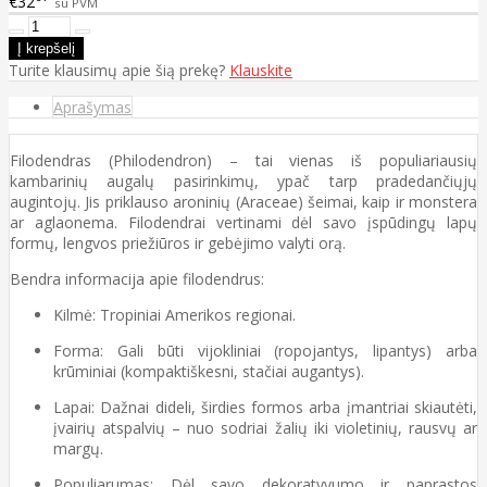
€32
su PVM
Turite klausimų apie šią prekę?
Klauskite
Aprašymas
Filodendras (Philodendron) – tai vienas iš populiariausių
kambarinių augalų pasirinkimų, ypač tarp pradedančiųjų
augintojų. Jis priklauso aroninių (Araceae) šeimai, kaip ir monstera
ar aglaonema. Filodendrai vertinami dėl savo įspūdingų lapų
formų, lengvos priežiūros ir gebėjimo valyti orą.
Bendra informacija apie filodendrus:
Kilmė: Tropiniai Amerikos regionai.
Forma: Gali būti vijokliniai (ropojantys, lipantys) arba
krūminiai (kompaktiškesni, stačiai augantys).
Lapai: Dažnai dideli, širdies formos arba įmantriai skiautėti,
įvairių atspalvių – nuo sodriai žalių iki violetinių, rausvų ar
margų.
Populiarumas: Dėl savo dekoratyvumo ir paprastos