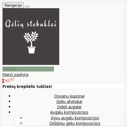
Navigacija
Mano paskyra
00
€0
0
Prekių krepšelis tuščias!
Dovanų kuponai
Gėlių atvirukai
Dideli augalai
Augalų kompozicijos
Gyvų augalų kompozicijos
Dirbtinių gėlių kompozicijos