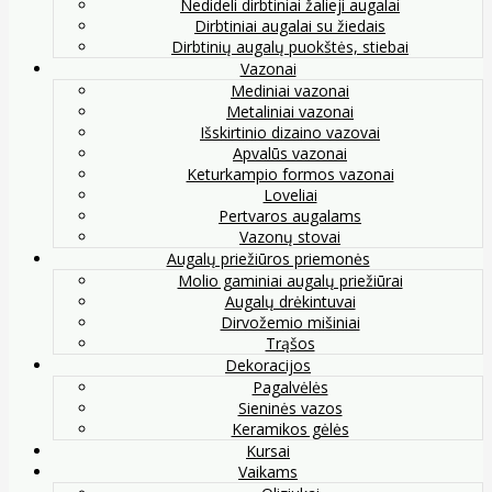
Nedideli dirbtiniai žalieji augalai
Dirbtiniai augalai su žiedais
Dirbtinių augalų puokštės, stiebai
Vazonai
Mediniai vazonai
Metaliniai vazonai
Išskirtinio dizaino vazovai
Apvalūs vazonai
Keturkampio formos vazonai
Loveliai
Pertvaros augalams
Vazonų stovai
Augalų priežiūros priemonės
Molio gaminiai augalų priežiūrai
Augalų drėkintuvai
Dirvožemio mišiniai
Trąšos
Dekoracijos
Pagalvėlės
Sieninės vazos
Keramikos gėlės
Kursai
Vaikams