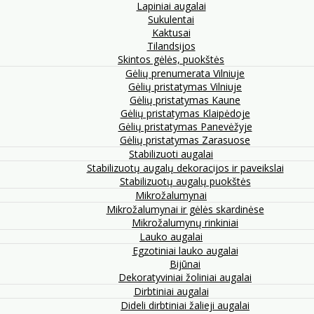
Lapiniai augalai
Sukulentai
Kaktusai
Tilandsijos
Skintos gėlės, puokštės
Gėlių prenumerata Vilniuje
Gėlių pristatymas Vilniuje
Gėlių pristatymas Kaune
Gėlių pristatymas Klaipėdoje
Gėlių pristatymas Panevėžyje
Gėlių pristatymas Zarasuose
Stabilizuoti augalai
Stabilizuotų augalų dekoracijos ir paveikslai
Stabilizuotų augalų puokštės
Mikrožalumynai
Mikrožalumynai ir gėlės skardinėse
Mikrožalumynų rinkiniai
Lauko augalai
Egzotiniai lauko augalai
Bijūnai
Dekoratyviniai žoliniai augalai
Dirbtiniai augalai
Dideli dirbtiniai žalieji augalai