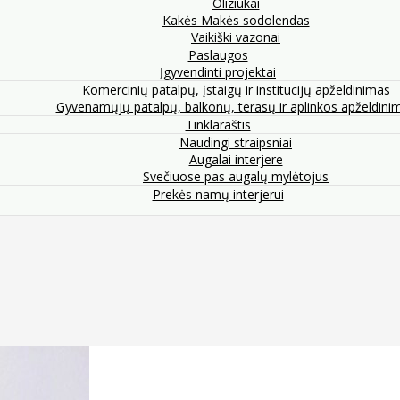
Oliziukai
Kakės Makės sodolendas
Vaikiški vazonai
Paslaugos
Įgyvendinti projektai
Komercinių patalpų, įstaigų ir institucijų apželdinimas
Gyvenamųjų patalpų, balkonų, terasų ir aplinkos apželdini
Tinklaraštis
Naudingi straipsniai
Augalai interjere
Svečiuose pas augalų mylėtojus
Prekės namų interjerui