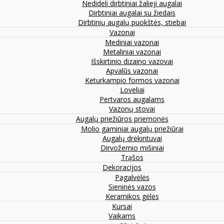
Nedideli dirbtiniai žalieji augalai
Dirbtiniai augalai su žiedais
Dirbtinių augalų puokštės, stiebai
Vazonai
Mediniai vazonai
Metaliniai vazonai
Išskirtinio dizaino vazovai
Apvalūs vazonai
Keturkampio formos vazonai
Loveliai
Pertvaros augalams
Vazonų stovai
Augalų priežiūros priemonės
Molio gaminiai augalų priežiūrai
Augalų drėkintuvai
Dirvožemio mišiniai
Trąšos
Dekoracijos
Pagalvėlės
Sieninės vazos
Keramikos gėlės
Kursai
Vaikams