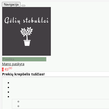
Navigacija
Mano paskyra
00
€0
0
Prekių krepšelis tuščias!