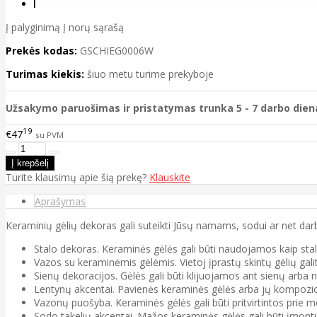
Į palyginimą
Į norų sąrašą
Prekės kodas:
GSCHIEG0006W
Turimas kiekis:
šiuo metu turime prekyboje
Užsakymo paruošimas ir pristatymas trunka 5 - 7 darbo dien
19
€47
su PVM
Turite klausimų apie šią prekę?
Klauskite
Aprašymas
Keraminių gėlių dekoras gali suteikti Jūsų namams, sodui ar net dar
Stalo dekoras. Keraminės gėlės gali būti naudojamos kaip sta
Vazos su keraminėmis gėlėmis. Vietoj įprastų skintų gėlių gal
Sienų dekoracijos. Gėlės gali būti klijuojamos ant sienų arba
Lentynų akcentai. Pavienės keraminės gėlės arba jų kompozici
Vazonų puošyba. Keraminės gėlės gali būti pritvirtintos prie
Sodo takelių akcentai. Mažos keraminės gėlės gali būti įmont