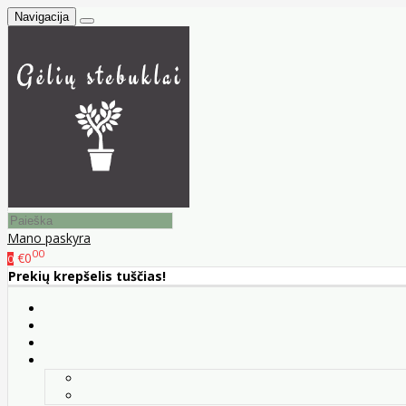
Navigacija
Mano paskyra
00
€0
0
Prekių krepšelis tuščias!