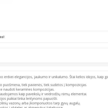
as!
bo erdvei elegancijos, jaukumo ir unikalumo. Štai kelios idėjos, kaip
lo puošmena, tiek pavienės, tiek sudėtos į kompozicijas.
ite naudoti keramines kompozicijas.
 naudojamos kaip paveikslų ir veidrodžių rėmų elementai.
jos puikiai tinka lentynoms papuošti.
 molinių vazonų arba įkomponuotos tarp gyvų augalų.
uotos į plyteles ar akmenukus takeliuose.