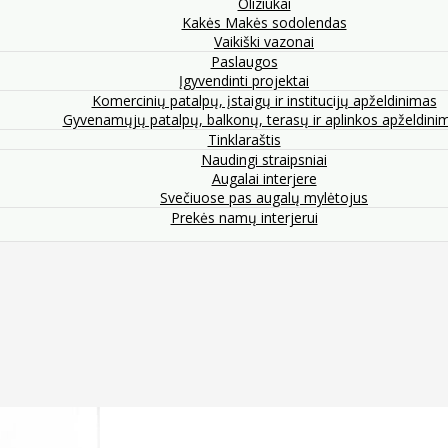
Oliziukai
Kakės Makės sodolendas
Vaikiški vazonai
Paslaugos
Įgyvendinti projektai
Komercinių patalpų, įstaigų ir institucijų apželdinimas
Gyvenamųjų patalpų, balkonų, terasų ir aplinkos apželdini
Tinklaraštis
Naudingi straipsniai
Augalai interjere
Svečiuose pas augalų mylėtojus
Prekės namų interjerui