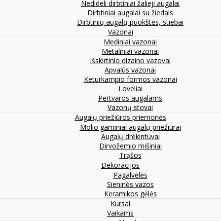
Nedideli dirbtiniai žalieji augalai
Dirbtiniai augalai su žiedais
Dirbtinių augalų puokštės, stiebai
Vazonai
Mediniai vazonai
Metaliniai vazonai
Išskirtinio dizaino vazovai
Apvalūs vazonai
Keturkampio formos vazonai
Loveliai
Pertvaros augalams
Vazonų stovai
Augalų priežiūros priemonės
Molio gaminiai augalų priežiūrai
Augalų drėkintuvai
Dirvožemio mišiniai
Trąšos
Dekoracijos
Pagalvėlės
Sieninės vazos
Keramikos gėlės
Kursai
Vaikams