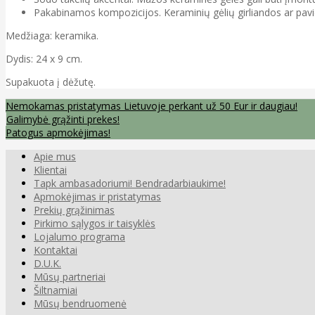
Pakabinamos kompozicijos. Keraminių gėlių girliandos ar pavien
Medžiaga: keramika.
Dydis: 24 x 9 cm.
Supakuota į dėžutę.
Nemokamas pristatymas Lietuvoje perkant už 50 Eur ir daugiau!
Galimybė grąžinti prekes!
Patogus apmokėjimas!
Apie mus
Klientai
Tapk ambasadoriumi! Bendradarbiaukime!
Apmokėjimas ir pristatymas
Prekių grąžinimas
Pirkimo sąlygos ir taisyklės
Lojalumo programa
Kontaktai
D.U.K.
Mūsų partneriai
Šiltnamiai
Mūsų bendruomenė