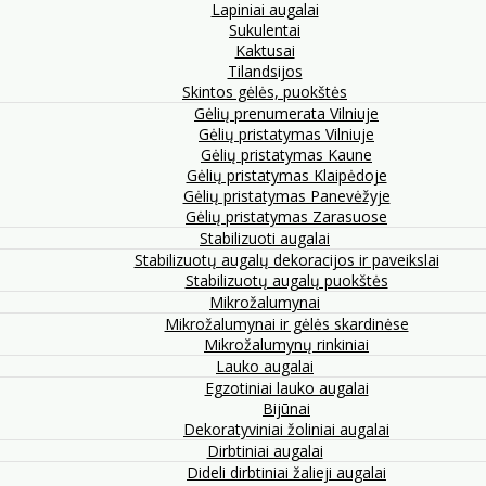
Lapiniai augalai
Sukulentai
Kaktusai
Tilandsijos
Skintos gėlės, puokštės
Gėlių prenumerata Vilniuje
Gėlių pristatymas Vilniuje
Gėlių pristatymas Kaune
Gėlių pristatymas Klaipėdoje
Gėlių pristatymas Panevėžyje
Gėlių pristatymas Zarasuose
Stabilizuoti augalai
Stabilizuotų augalų dekoracijos ir paveikslai
Stabilizuotų augalų puokštės
Mikrožalumynai
Mikrožalumynai ir gėlės skardinėse
Mikrožalumynų rinkiniai
Lauko augalai
Egzotiniai lauko augalai
Bijūnai
Dekoratyviniai žoliniai augalai
Dirbtiniai augalai
Dideli dirbtiniai žalieji augalai