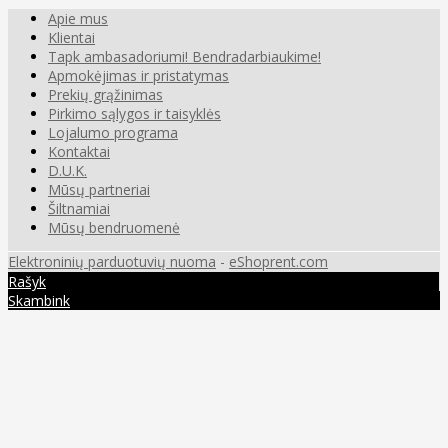
Apie mus
Klientai
Tapk ambasadoriumi! Bendradarbiaukime!
Apmokėjimas ir pristatymas
Prekių grąžinimas
Pirkimo sąlygos ir taisyklės
Lojalumo programa
Kontaktai
D.U.K.
Mūsų partneriai
Šiltnamiai
Mūsų bendruomenė
Elektroninių parduotuvių nuoma
-
eShoprent.com
Rašyk
Skambink