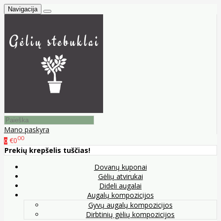
Navigacija
Mano paskyra
00
€0
0
Prekių krepšelis tuščias!
Dovanų kuponai
Gėlių atvirukai
Dideli augalai
Augalų kompozicijos
Gyvų augalų kompozicijos
Dirbtinių gėlių kompozicijos