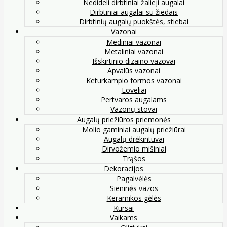
Nedideli dirbtiniai žalieji augalai
Dirbtiniai augalai su žiedais
Dirbtinių augalų puokštės, stiebai
Vazonai
Mediniai vazonai
Metaliniai vazonai
Išskirtinio dizaino vazovai
Apvalūs vazonai
Keturkampio formos vazonai
Loveliai
Pertvaros augalams
Vazonų stovai
Augalų priežiūros priemonės
Molio gaminiai augalų priežiūrai
Augalų drėkintuvai
Dirvožemio mišiniai
Trąšos
Dekoracijos
Pagalvėlės
Sieninės vazos
Keramikos gėlės
Kursai
Vaikams