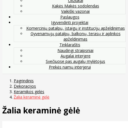
Oliziukai
Kakės Makės sodolendas
Vaikiški vazonai
Paslaugos
Įgyvendinti projektai
Komercinių patalpų, įstaigų ir institucijų apželdinimas
Gyvenamųjų patalpų, balkonų, terasų ir aplinkos
apželdinimas
Tinklaraštis
Naudingi straipsniai
Augalai interjere
Svečiuose pas augalų mylėtojus
Prekės namų interjerui
Pagrindinis
Dekoracijos
Keramikos gėlės
Žalia keraminė gėlė
Žalia keraminė gėlė