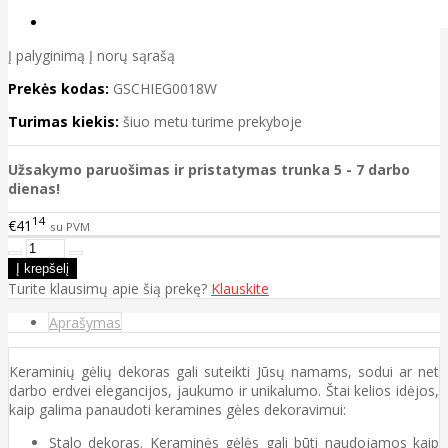
Į palyginimą
Į norų sąrašą
Prekės kodas:
GSCHIEG0018W
Turimas kiekis:
šiuo metu turime prekyboje
Užsakymo paruošimas ir pristatymas trunka 5 - 7 darbo
dienas!
14
€41
su PVM
Turite klausimų apie šią prekę?
Klauskite
Aprašymas
Keraminių gėlių dekoras gali suteikti Jūsų namams, sodui ar net
darbo erdvei elegancijos, jaukumo ir unikalumo. Štai kelios idėjos,
kaip galima panaudoti keramines gėles dekoravimui:
Stalo dekoras. Keraminės gėlės gali būti naudojamos kaip