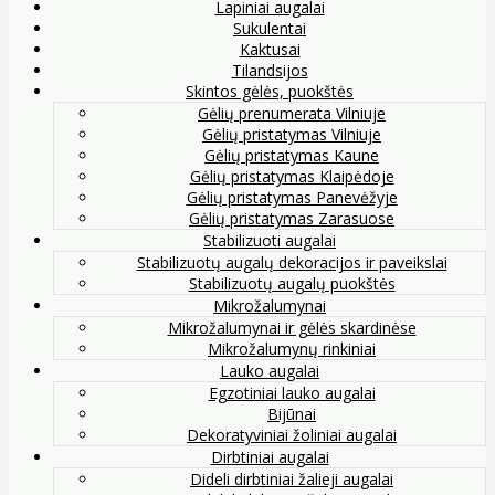
Lapiniai augalai
Sukulentai
Kaktusai
Tilandsijos
Skintos gėlės, puokštės
Gėlių prenumerata Vilniuje
Gėlių pristatymas Vilniuje
Gėlių pristatymas Kaune
Gėlių pristatymas Klaipėdoje
Gėlių pristatymas Panevėžyje
Gėlių pristatymas Zarasuose
Stabilizuoti augalai
Stabilizuotų augalų dekoracijos ir paveikslai
Stabilizuotų augalų puokštės
Mikrožalumynai
Mikrožalumynai ir gėlės skardinėse
Mikrožalumynų rinkiniai
Lauko augalai
Egzotiniai lauko augalai
Bijūnai
Dekoratyviniai žoliniai augalai
Dirbtiniai augalai
Dideli dirbtiniai žalieji augalai