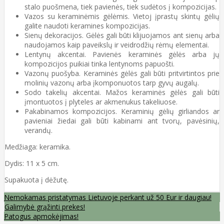
stalo puošmena, tiek pavienės, tiek sudėtos į kompozicijas.
Vazos su keraminėmis gėlėmis. Vietoj įprastų skintų gėlių
galite naudoti keramines kompozicijas.
Sienų dekoracijos. Gėlės gali būti klijuojamos ant sienų arba
naudojamos kaip paveikslų ir veidrodžių rėmų elementai.
Lentynų akcentai. Pavienės keraminės gėlės arba jų
kompozicijos puikiai tinka lentynoms papuošti.
Vazonų puošyba. Keraminės gėlės gali būti pritvirtintos prie
molinių vazonų arba įkomponuotos tarp gyvų augalų.
Sodo takelių akcentai. Mažos keraminės gėlės gali būti
įmontuotos į plyteles ar akmenukus takeliuose.
Pakabinamos kompozicijos. Keraminių gėlių girliandos ar
pavieniai žiedai gali būti kabinami ant tvorų, pavėsinių,
verandų.
Medžiaga: keramika.
Dydis: 11 x 5 cm.
Supakuota į dėžutę.
Nemokamas pristatymas Lietuvoje perkant už 50 Eur ir daugiau!
Galimybė grąžinti prekes!
Patogus apmokėjimas!