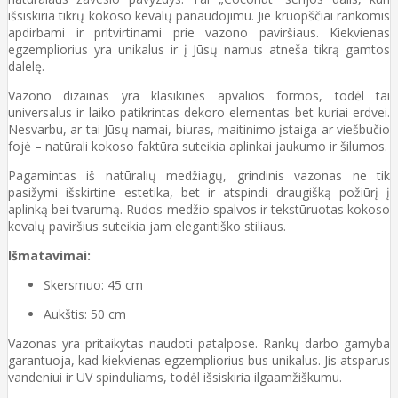
išsiskiria tikrų kokoso kevalų panaudojimu. Jie kruopščiai rankomis
apdirbami ir pritvirtinami prie vazono paviršiaus. Kiekvienas
egzempliorius yra unikalus ir į Jūsų namus atneša tikrą gamtos
dalelę.
Vazono dizainas yra klasikinės apvalios formos, todėl tai
universalus ir laiko patikrintas dekoro elementas bet kuriai erdvei.
Nesvarbu, ar tai Jūsų namai, biuras, maitinimo įstaiga ar viešbučio
fojė – natūrali kokoso faktūra suteikia aplinkai jaukumo ir šilumos.
Pagamintas iš natūralių medžiagų, grindinis vazonas ne tik
pasižymi išskirtine estetika, bet ir atspindi draugišką požiūrį į
aplinką bei tvarumą. Rudos medžio spalvos ir tekstūruotas kokoso
kevalų paviršius suteikia jam elegantiško stiliaus.
Išmatavimai:
Skersmuo: 45 cm
Aukštis: 50 cm
Vazonas yra pritaikytas naudoti patalpose. Rankų darbo gamyba
garantuoja, kad kiekvienas egzempliorius bus unikalus. Jis atsparus
vandeniui ir UV spinduliams, todėl išsiskiria ilgaamžiškumu.