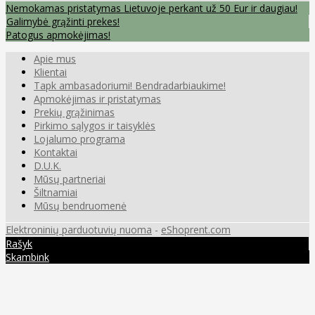
Nemokamas pristatymas Lietuvoje perkant už 50 Eur ir daugiau!
Galimybė grąžinti prekes!
Patogus apmokėjimas!
Apie mus
Klientai
Tapk ambasadoriumi! Bendradarbiaukime!
Apmokėjimas ir pristatymas
Prekių grąžinimas
Pirkimo sąlygos ir taisyklės
Lojalumo programa
Kontaktai
D.U.K.
Mūsų partneriai
Šiltnamiai
Mūsų bendruomenė
Elektroninių parduotuvių nuoma
-
eShoprent.com
Rašyk
Skambink