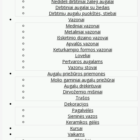
Nedideli dirbtiniai žalieji augalai
Dirbtiniai augalai su žiedais
Dirbtinių augalų puokštės, stiebai
Vazonai
Mediniai vazonai
Metaliniai vazonai
Išskirtinio dizaino vazovai
Apvalūs vazonai
Keturkampio formos vazonai
Loveliai
Pertvaros augalams
Vazonų stovai
Augalų priežiūros priemonės
Molio gaminiai augalų priežiūrai
Augalų drėkintuvai
Dirvožemio mišiniai
Trąšos
Dekoracijos
Pagalvėlės
Sieninės vazos
Keramikos gėlės
Kursai
Vaikams