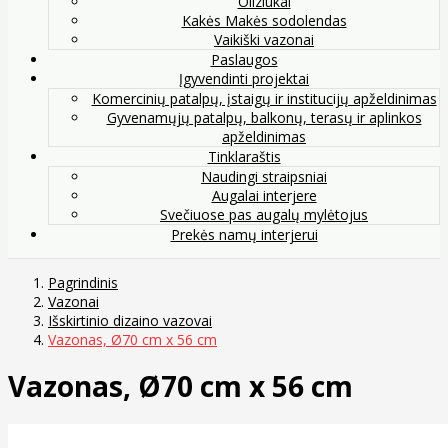
Oliziukai
Kakės Makės sodolendas
Vaikiški vazonai
Paslaugos
Įgyvendinti projektai
Komercinių patalpų, įstaigų ir institucijų apželdinimas
Gyvenamųjų patalpų, balkonų, terasų ir aplinkos
apželdinimas
Tinklaraštis
Naudingi straipsniai
Augalai interjere
Svečiuose pas augalų mylėtojus
Prekės namų interjerui
Pagrindinis
Vazonai
Išskirtinio dizaino vazovai
Vazonas, Ø70 cm x 56 cm
Vazonas, Ø70 cm x 56 cm