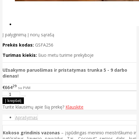
Į palyginimą
Į norų sąrašą
Prekės kodas:
GSFA256
Turimas kiekis:
šiuo metu turime prekyboje
Užsakymo paruošimas ir pristatymas trunka 5 - 9 darbo
dienas!
29
€664
su PVM
Turite klausimų apie šią prekę?
Klauskite
Aprašymas
Kokoso grindinis vazonas
– įspūdingas meninio meistriškumo ir
natūralaus žavesio pavyzdys. Tai „Coconut“ serijos dalis, kuri