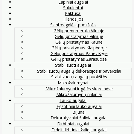
Lapiniai augalai
Sukulentai
Kaktusai
Tilandsijos
Skintos gėlės, puokštės
Gėlių prenumerata Vilniuje
Gėlių pristatymas Vilniuje
Gėlių pristatymas Kaune
Gėlių pristatymas Klaipėdoje
Gėlių pristatymas Panevėžyje
Gėlių pristatymas Zarasuose
Stabilizuoti augalai
Stabilizuotų augalų dekoracijos ir paveikslai
Stabilizuotų augalų puokštės
Mikrožalumynai
Mikrožalumynai ir gėlės skardinėse
Mikrožalumynų rinkiniai
Lauko augalai
Egzotiniai lauko augalai
Bijūnai
Dekoratyviniai žoliniai augalai
Dirbtiniai augalai
Dideli dirbtiniai žalieji augalai