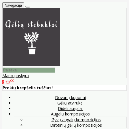
Navigacija
Mano paskyra
00
€0
0
Prekių krepšelis tuščias!
Dovanų kuponai
Gėlių atvirukai
Dideli augalai
Augalų kompozicijos
Gyvų augalų kompozicijos
Dirbtinių gėlių kompozicijos