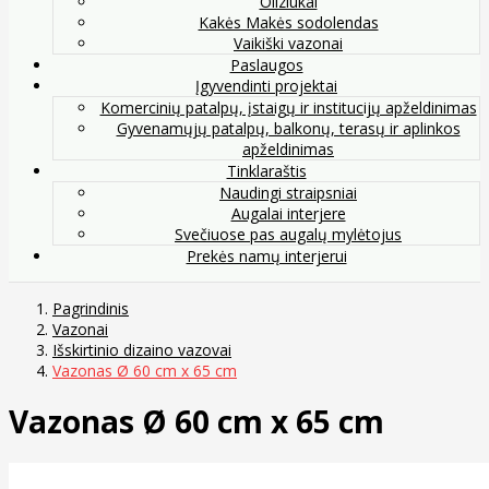
Oliziukai
Kakės Makės sodolendas
Vaikiški vazonai
Paslaugos
Įgyvendinti projektai
Komercinių patalpų, įstaigų ir institucijų apželdinimas
Gyvenamųjų patalpų, balkonų, terasų ir aplinkos
apželdinimas
Tinklaraštis
Naudingi straipsniai
Augalai interjere
Svečiuose pas augalų mylėtojus
Prekės namų interjerui
Pagrindinis
Vazonai
Išskirtinio dizaino vazovai
Vazonas Ø 60 cm x 65 cm
Vazonas Ø 60 cm x 65 cm