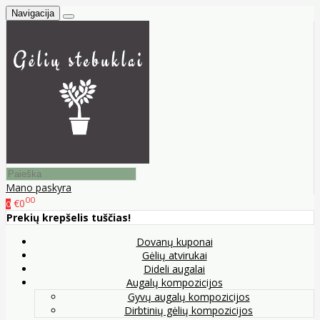
Navigacija
Mano paskyra
00
€0
0
Prekių krepšelis tuščias!
Dovanų kuponai
Gėlių atvirukai
Dideli augalai
Augalų kompozicijos
Gyvų augalų kompozicijos
Dirbtinių gėlių kompozicijos