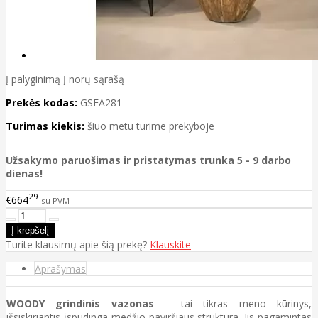
Į palyginimą
Į norų sąrašą
Prekės kodas:
GSFA281
Turimas kiekis:
šiuo metu turime prekyboje
Užsakymo paruošimas ir pristatymas trunka 5 - 9 darbo
dienas!
29
€664
su PVM
Turite klausimų apie šią prekę?
Klauskite
Aprašymas
WOODY grindinis vazonas
– tai tikras meno kūrinys,
išsiskiriantis įspūdinga medžio paviršiaus struktūra. Jis pagamintas