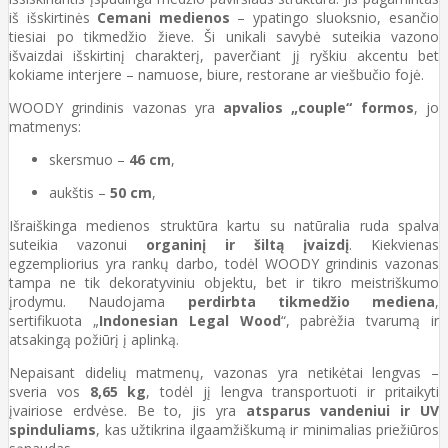
iš išskirtinės
Cemani medienos
– ypatingo sluoksnio, esančio
tiesiai po tikmedžio žieve. Ši unikali savybė suteikia vazono
išvaizdai išskirtinį charakterį, paverčiant jį ryškiu akcentu bet
kokiame interjere – namuose, biure, restorane ar viešbučio fojė.
WOODY grindinis vazonas yra
apvalios „couple“ formos
, jo
matmenys:
skersmuo –
46 cm
,
aukštis –
50 cm
,
Išraiškinga medienos struktūra kartu su natūralia ruda spalva
suteikia vazonui
organinį ir šiltą įvaizdį
. Kiekvienas
egzempliorius yra rankų darbo, todėl WOODY grindinis vazonas
tampa ne tik dekoratyviniu objektu, bet ir tikro meistriškumo
įrodymu. Naudojama
perdirbta tikmedžio mediena
,
sertifikuota „
Indonesian Legal Wood
“, pabrėžia tvarumą ir
atsakingą požiūrį į aplinką.
Nepaisant didelių matmenų, vazonas yra netikėtai lengvas –
sveria vos
8,65 kg
, todėl jį lengva transportuoti ir pritaikyti
įvairiose erdvėse. Be to, jis yra
atsparus vandeniui ir UV
spinduliams
, kas užtikrina ilgaamžiškumą ir minimalias priežiūros