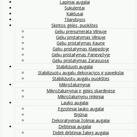
Lapiniai augalai
Sukulentai
Kaktusai
Tilandsijos
Skintos gėlės, puokštės
Gėlių prenumerata Vilniuje
Gėlių pristatymas Vilniuje
Gėlių pristatymas Kaune
Gėlių pristatymas Klaipėdoje
Gėlių pristatymas Panevėžyje
Gėlių pristatymas Zarasuose
Stabilizuoti augalai
Stabilizuotų augalų dekoracijos ir paveikslai
Stabilizuotų augalų puokštės
Mikrožalumynai
Mikrožalumynai ir gėlės skardinėse
Mikrožalumynų rinkiniai
Lauko augalai
Egzotiniai lauko augalai
Bijūnai
Dekoratyviniai žoliniai augalai
Dirbtiniai augalai
Dideli dirbtiniai žalieji augalai