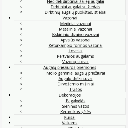
Nedideli dirbtiniai žalieji augalai
Dirbtiniai augalai su žiedais
Dirbtinių augalų puokštės, stiebai
Vazonai
Mediniai vazonai
Metaliniai vazonai
Išskirtinio dizaino vazovai
Apvalūs vazonai
Keturkampio formos vazonai
Loveliai
Pertvaros augalams
Vazonų stovai
Augalų priežiūros priemonės
Molio gaminiai augalų priežiūrai
Augalų drėkintuvai
Dirvožemio mišiniai
Trąšos
Dekoracijos
Pagalvėlės
Sieninės vazos
Keramikos gėlės
Kursai
Vaikams