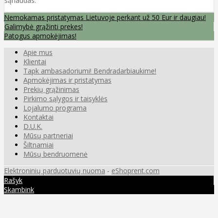
sąnaudas.
Nemokamas pristatymas Lietuvoje perkant už 50 Eur ir daugiau!
Galimybė grąžinti prekes!
Patogus apmokėjimas!
Apie mus
Klientai
Tapk ambasadoriumi! Bendradarbiaukime!
Apmokėjimas ir pristatymas
Prekių grąžinimas
Pirkimo sąlygos ir taisyklės
Lojalumo programa
Kontaktai
D.U.K.
Mūsų partneriai
Šiltnamiai
Mūsų bendruomenė
Elektroninių parduotuvių nuoma
-
eShoprent.com
Rašyk
Skambink