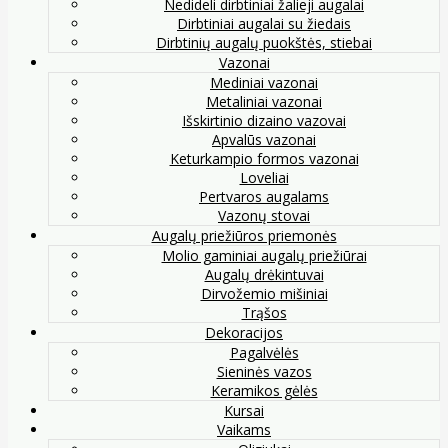
Nedideli dirbtiniai žalieji augalai
Dirbtiniai augalai su žiedais
Dirbtinių augalų puokštės, stiebai
Vazonai
Mediniai vazonai
Metaliniai vazonai
Išskirtinio dizaino vazovai
Apvalūs vazonai
Keturkampio formos vazonai
Loveliai
Pertvaros augalams
Vazonų stovai
Augalų priežiūros priemonės
Molio gaminiai augalų priežiūrai
Augalų drėkintuvai
Dirvožemio mišiniai
Trąšos
Dekoracijos
Pagalvėlės
Sieninės vazos
Keramikos gėlės
Kursai
Vaikams