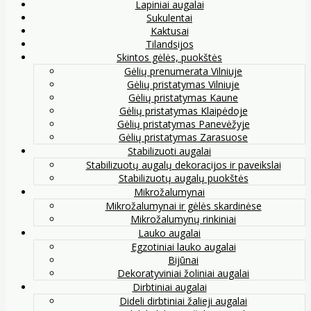
Lapiniai augalai
Sukulentai
Kaktusai
Tilandsijos
Skintos gėlės, puokštės
Gėlių prenumerata Vilniuje
Gėlių pristatymas Vilniuje
Gėlių pristatymas Kaune
Gėlių pristatymas Klaipėdoje
Gėlių pristatymas Panevėžyje
Gėlių pristatymas Zarasuose
Stabilizuoti augalai
Stabilizuotų augalų dekoracijos ir paveikslai
Stabilizuotų augalų puokštės
Mikrožalumynai
Mikrožalumynai ir gėlės skardinėse
Mikrožalumynų rinkiniai
Lauko augalai
Egzotiniai lauko augalai
Bijūnai
Dekoratyviniai žoliniai augalai
Dirbtiniai augalai
Dideli dirbtiniai žalieji augalai