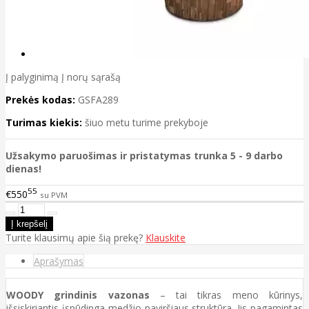
Į palyginimą
Į norų sąrašą
Prekės kodas:
GSFA289
Turimas kiekis:
šiuo metu turime prekyboje
Užsakymo paruošimas ir pristatymas trunka 5 - 9 darbo
dienas!
55
€550
su PVM
Turite klausimų apie šią prekę?
Klauskite
Aprašymas
WOODY grindinis vazonas
– tai tikras meno kūrinys,
išsiskiriantis įspūdinga medžio paviršiaus struktūra. Jis pagamintas