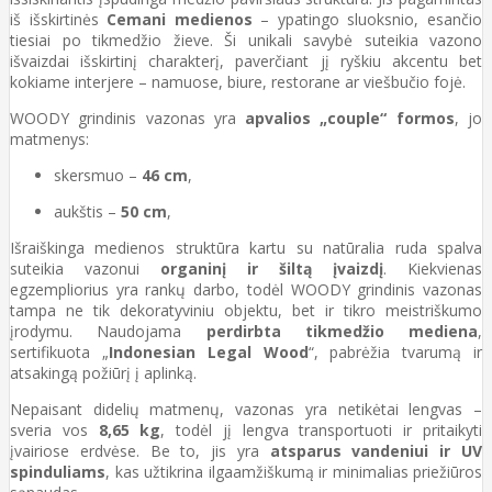
iš išskirtinės
Cemani medienos
– ypatingo sluoksnio, esančio
tiesiai po tikmedžio žieve. Ši unikali savybė suteikia vazono
išvaizdai išskirtinį charakterį, paverčiant jį ryškiu akcentu bet
kokiame interjere – namuose, biure, restorane ar viešbučio fojė.
WOODY grindinis vazonas yra
apvalios „couple“ formos
, jo
matmenys:
skersmuo –
46 cm
,
aukštis –
50 cm
,
Išraiškinga medienos struktūra kartu su natūralia ruda spalva
suteikia vazonui
organinį ir šiltą įvaizdį
. Kiekvienas
egzempliorius yra rankų darbo, todėl WOODY grindinis vazonas
tampa ne tik dekoratyviniu objektu, bet ir tikro meistriškumo
įrodymu. Naudojama
perdirbta tikmedžio mediena
,
sertifikuota „
Indonesian Legal Wood
“, pabrėžia tvarumą ir
atsakingą požiūrį į aplinką.
Nepaisant didelių matmenų, vazonas yra netikėtai lengvas –
sveria vos
8,65 kg
, todėl jį lengva transportuoti ir pritaikyti
įvairiose erdvėse. Be to, jis yra
atsparus vandeniui ir UV
spinduliams
, kas užtikrina ilgaamžiškumą ir minimalias priežiūros