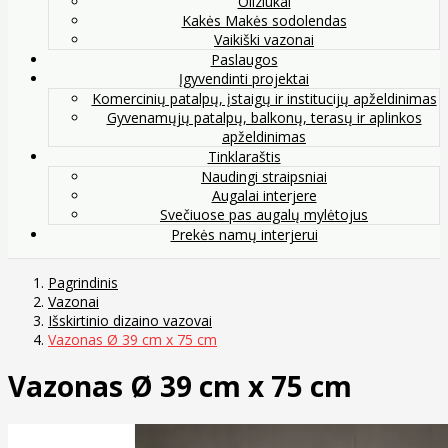
Oliziukai
Kakės Makės sodolendas
Vaikiški vazonai
Paslaugos
Įgyvendinti projektai
Komercinių patalpų, įstaigų ir institucijų apželdinimas
Gyvenamųjų patalpų, balkonų, terasų ir aplinkos
apželdinimas
Tinklaraštis
Naudingi straipsniai
Augalai interjere
Svečiuose pas augalų mylėtojus
Prekės namų interjerui
Pagrindinis
Vazonai
Išskirtinio dizaino vazovai
Vazonas Ø 39 cm x 75 cm
Vazonas Ø 39 cm x 75 cm