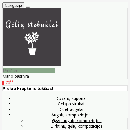
Navigacija
Mano paskyra
00
€0
0
Prekių krepšelis tuščias!
Dovanų kuponai
Gėlių atvirukai
Dideli augalai
Augalų kompozicijos
Gyvų augalų kompozicijos
Dirbtinių gėlių kompozicijos