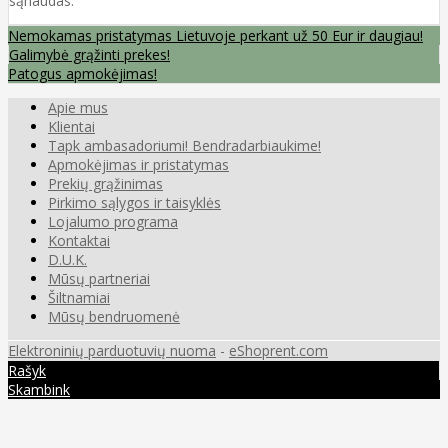
sąnaudas.
Nemokamas pristatymas Lietuvoje perkant už 50 Eur ir daugiau!
Galimybė grąžinti prekes!
Patogus apmokėjimas!
Apie mus
Klientai
Tapk ambasadoriumi! Bendradarbiaukime!
Apmokėjimas ir pristatymas
Prekių grąžinimas
Pirkimo sąlygos ir taisyklės
Lojalumo programa
Kontaktai
D.U.K.
Mūsų partneriai
Šiltnamiai
Mūsų bendruomenė
Elektroninių parduotuvių nuoma
-
eShoprent.com
Rašyk
Skambink