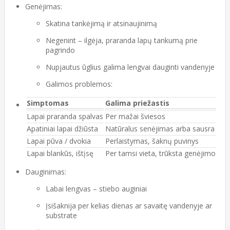
Genėjimas:
Skatina tankėjimą ir atsinaujinimą
Negenint – ilgėja, praranda lapų tankumą prie
pagrindo
Nupjautus ūglius galima lengvai dauginti vandenyje
Galimos problemos:
Simptomas
Galima priežastis
Lapai praranda spalvas
Per mažai šviesos
Apatiniai lapai džiūsta
Natūralus senėjimas arba sausra
Lapai pūva / dvokia
Perlaistymas, šaknų puvinys
Lapai blankūs, ištįsę
Per tamsi vieta, trūksta genėjimo
Dauginimas:
Labai lengvas – stiebo auginiai
Įsišaknija per kelias dienas ar savaitę vandenyje ar
substrate