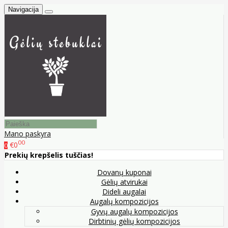
Navigacija
Mano paskyra
00
€0
0
Prekių krepšelis tuščias!
Dovanų kuponai
Gėlių atvirukai
Dideli augalai
Augalų kompozicijos
Gyvų augalų kompozicijos
Dirbtinių gėlių kompozicijos