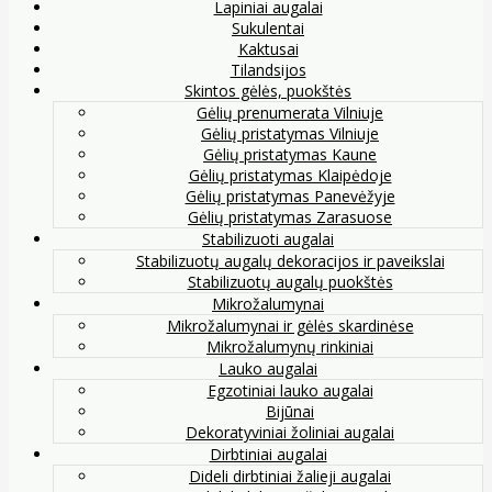
Lapiniai augalai
Sukulentai
Kaktusai
Tilandsijos
Skintos gėlės, puokštės
Gėlių prenumerata Vilniuje
Gėlių pristatymas Vilniuje
Gėlių pristatymas Kaune
Gėlių pristatymas Klaipėdoje
Gėlių pristatymas Panevėžyje
Gėlių pristatymas Zarasuose
Stabilizuoti augalai
Stabilizuotų augalų dekoracijos ir paveikslai
Stabilizuotų augalų puokštės
Mikrožalumynai
Mikrožalumynai ir gėlės skardinėse
Mikrožalumynų rinkiniai
Lauko augalai
Egzotiniai lauko augalai
Bijūnai
Dekoratyviniai žoliniai augalai
Dirbtiniai augalai
Dideli dirbtiniai žalieji augalai