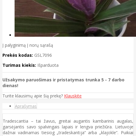
Į palyginimą
Į norų sąrašą
Prekės kodas:
GSL7096
Turimas kiekis:
Išparduota
Užsakymo paruošimas ir pristatymas trunka 5 - 7 darbo
dienas!
Turite klausimų apie šią prekę?
Klauskite
Aprašymas
Tradescantia – tai žavus, greitai augantis kambarinis augalas,
garsėjantis savo spalvingais lapais ir lengva priežiūra. Lietuvoje
dažnai vadinamas tiesiog „tradeskantija“ arba „klajokle“. Puikiai