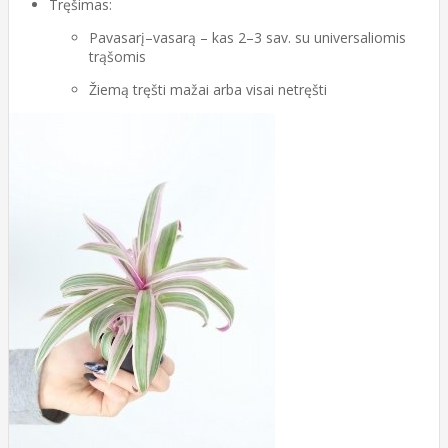
Tręšimas:
Pavasarį–vasarą – kas 2–3 sav. su universaliomis
trąšomis
Žiemą tręšti mažai arba visai netręšti