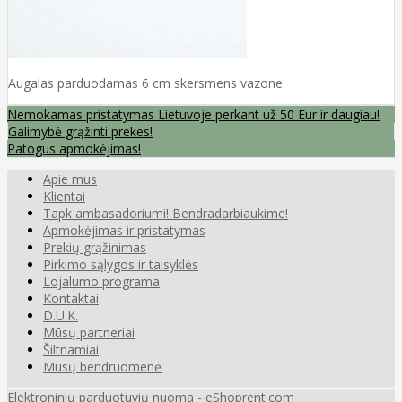
Augalas parduodamas 6 cm skersmens vazone.
Nemokamas pristatymas Lietuvoje perkant už 50 Eur ir daugiau!
Galimybė grąžinti prekes!
Patogus apmokėjimas!
Apie mus
Klientai
Tapk ambasadoriumi! Bendradarbiaukime!
Apmokėjimas ir pristatymas
Prekių grąžinimas
Pirkimo sąlygos ir taisyklės
Lojalumo programa
Kontaktai
D.U.K.
Mūsų partneriai
Šiltnamiai
Mūsų bendruomenė
Elektroninių parduotuvių nuoma
-
eShoprent.com