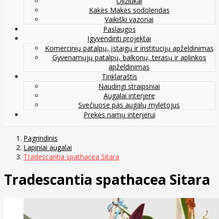
Oliziukai
Kakės Makės sodolendas
Vaikiški vazonai
Paslaugos
Įgyvendinti projektai
Komercinių patalpų, įstaigų ir institucijų apželdinimas
Gyvenamųjų patalpų, balkonų, terasų ir aplinkos
apželdinimas
Tinklaraštis
Naudingi straipsniai
Augalai interjere
Svečiuose pas augalų mylėtojus
Prekės namų interjerui
Pagrindinis
Lapiniai augalai
Tradescantia spathacea Sitara
Tradescantia spathacea Sitara