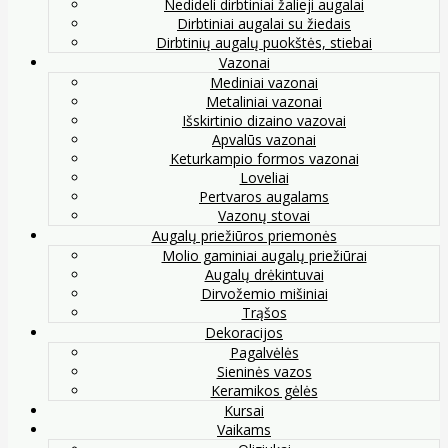
Nedideli dirbtiniai žalieji augalai
Dirbtiniai augalai su žiedais
Dirbtinių augalų puokštės, stiebai
Vazonai
Mediniai vazonai
Metaliniai vazonai
Išskirtinio dizaino vazovai
Apvalūs vazonai
Keturkampio formos vazonai
Loveliai
Pertvaros augalams
Vazonų stovai
Augalų priežiūros priemonės
Molio gaminiai augalų priežiūrai
Augalų drėkintuvai
Dirvožemio mišiniai
Trąšos
Dekoracijos
Pagalvėlės
Sieninės vazos
Keramikos gėlės
Kursai
Vaikams