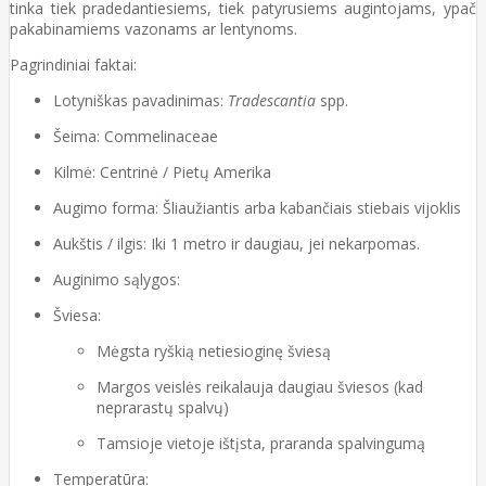
tinka tiek pradedantiesiems, tiek patyrusiems augintojams, ypač
pakabinamiems vazonams ar lentynoms.
Pagrindiniai faktai:
Lotyniškas pavadinimas:
Tradescantia
spp.
Šeima: Commelinaceae
Kilmė: Centrinė / Pietų Amerika
Augimo forma: Šliaužiantis arba kabančiais stiebais vijoklis
Aukštis / ilgis: Iki 1 metro ir daugiau, jei nekarpomas.
Auginimo sąlygos:
Šviesa:
Mėgsta ryškią netiesioginę šviesą
Margos veislės reikalauja daugiau šviesos (kad
neprarastų spalvų)
Tamsioje vietoje ištįsta, praranda spalvingumą
Temperatūra: