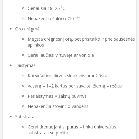
Geriausia 18–25 °C
Nepakenčia šalčio (<10 °C)
Oro drėgmė:
Mėgsta drėgnesnį orą, bet prisitaiko ir prie sausesnės
aplinkos
Gerai jaučiasi virtuvėje ar vonioje
Laistymas:
Kai viršutinis dirvos sluoksnis pradžiūsta
Vasarą – 1–2 kartus per savaitę, žiemą – rečiau
Perlaistymas = šaknų puvinys
Nepakenčia stovinčio vandens
Substratas:
Gerai drenuojantis, purus – tinka universalus
substratas su perlitu