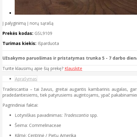
Į palyginimą
Į norų sąrašą
Prekės kodas:
GSL9109
Turimas kiekis:
Išparduota
Užsakymo paruošimas ir pristatymas trunka 5 - 7 darbo dien
Turite klausimų apie šią prekę?
Klauskite
Aprašymas
Tradescantia – tai žavus, greitai augantis kambarinis augalas, garsė
pradedantiesiems, tiek patyrusiems augintojams, ypač pakabinami
Pagrindiniai faktai:
Lotyniškas pavadinimas:
Tradescantia
spp.
Šeima: Commelinaceae
Kilmė: Centrinė / Pietų Amerika