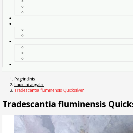
Pagrindinis
Lapiniai augalai
Tradescantia fluminensis Quicksilver
Tradescantia fluminensis Quick