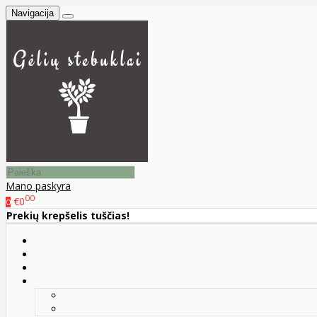
Navigacija
Mano paskyra
00
€0
0
Prekių krepšelis tuščias!