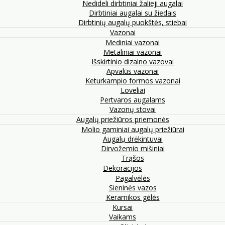
Nedideli dirbtiniai žalieji augalai
Dirbtiniai augalai su žiedais
Dirbtinių augalų puokštės, stiebai
Vazonai
Mediniai vazonai
Metaliniai vazonai
Išskirtinio dizaino vazovai
Apvalūs vazonai
Keturkampio formos vazonai
Loveliai
Pertvaros augalams
Vazonų stovai
Augalų priežiūros priemonės
Molio gaminiai augalų priežiūrai
Augalų drėkintuvai
Dirvožemio mišiniai
Trąšos
Dekoracijos
Pagalvėlės
Sieninės vazos
Keramikos gėlės
Kursai
Vaikams