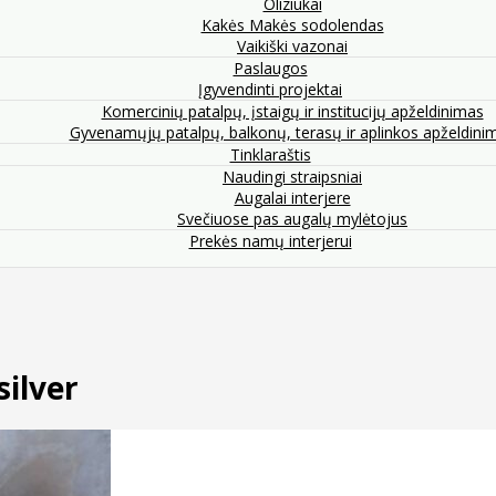
Oliziukai
Kakės Makės sodolendas
Vaikiški vazonai
Paslaugos
Įgyvendinti projektai
Komercinių patalpų, įstaigų ir institucijų apželdinimas
Gyvenamųjų patalpų, balkonų, terasų ir aplinkos apželdini
Tinklaraštis
Naudingi straipsniai
Augalai interjere
Svečiuose pas augalų mylėtojus
Prekės namų interjerui
silver