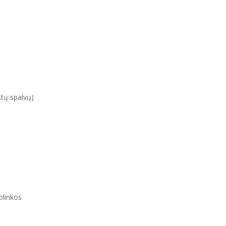
stų spalvų)
plinkos