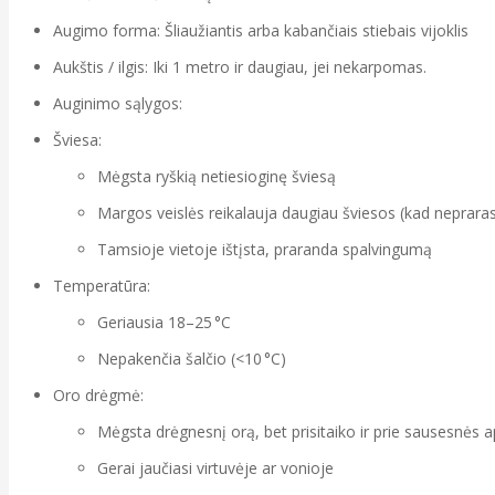
Augimo forma: Šliaužiantis arba kabančiais stiebais vijoklis
Aukštis / ilgis: Iki 1 metro ir daugiau, jei nekarpomas.
Auginimo sąlygos:
Šviesa:
Mėgsta ryškią netiesioginę šviesą
Margos veislės reikalauja daugiau šviesos (kad neprara
Tamsioje vietoje ištįsta, praranda spalvingumą
Temperatūra:
Geriausia 18–25 °C
Nepakenčia šalčio (<10 °C)
Oro drėgmė:
Mėgsta drėgnesnį orą, bet prisitaiko ir prie sausesnės a
Gerai jaučiasi virtuvėje ar vonioje