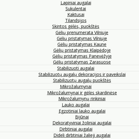
Lapiniai augalai
Sukulentai
Kaktusai
Tilandsijos
Skintos gėlės, puokštės
Gėlių prenumerata Vilniuje
Gėlių pristatymas Vilniuje
Gėlių pristatymas Kaune
Gėlių pristatymas Klaipėdoje
Gėlių pristatymas Panevėžyje
Gėlių pristatymas Zarasuose
Stabilizuoti augalai
Stabilizuotų augalų dekoracijos ir paveikslai
Stabilizuotų augalų puokštės
Mikrožalumynai
Mikrožalumynai ir gėlės skardinėse
Mikrožalumynų rinkiniai
Lauko augalai
Egzotiniai lauko augalai
Bijūnai
Dekoratyviniai žoliniai augalai
Dirbtiniai augalai
Dideli dirbtiniai žalieji augalai