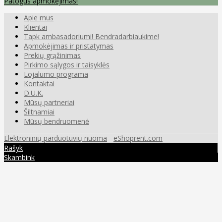
Patogus apmokėjimas!
Apie mus
Klientai
Tapk ambasadoriumi! Bendradarbiaukime!
Apmokėjimas ir pristatymas
Prekių grąžinimas
Pirkimo sąlygos ir taisyklės
Lojalumo programa
Kontaktai
D.U.K.
Mūsų partneriai
Šiltnamiai
Mūsų bendruomenė
Elektroninių parduotuvių nuoma
-
eShoprent.com
Rašyk
Skambink