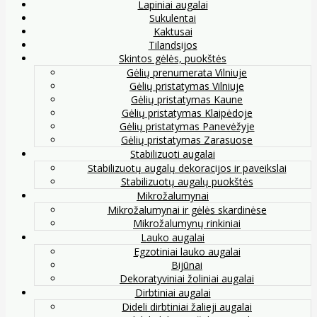
Lapiniai augalai
Sukulentai
Kaktusai
Tilandsijos
Skintos gėlės, puokštės
Gėlių prenumerata Vilniuje
Gėlių pristatymas Vilniuje
Gėlių pristatymas Kaune
Gėlių pristatymas Klaipėdoje
Gėlių pristatymas Panevėžyje
Gėlių pristatymas Zarasuose
Stabilizuoti augalai
Stabilizuotų augalų dekoracijos ir paveikslai
Stabilizuotų augalų puokštės
Mikrožalumynai
Mikrožalumynai ir gėlės skardinėse
Mikrožalumynų rinkiniai
Lauko augalai
Egzotiniai lauko augalai
Bijūnai
Dekoratyviniai žoliniai augalai
Dirbtiniai augalai
Dideli dirbtiniai žalieji augalai