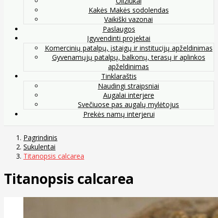
Oliziukai
Kakės Makės sodolendas
Vaikiški vazonai
Paslaugos
Įgyvendinti projektai
Komercinių patalpų, įstaigų ir institucijų apželdinimas
Gyvenamųjų patalpų, balkonų, terasų ir aplinkos
apželdinimas
Tinklaraštis
Naudingi straipsniai
Augalai interjere
Svečiuose pas augalų mylėtojus
Prekės namų interjerui
Pagrindinis
Sukulentai
Titanopsis calcarea
Titanopsis calcarea