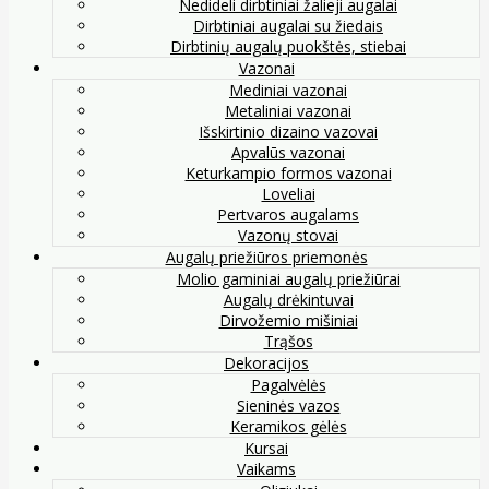
Nedideli dirbtiniai žalieji augalai
Dirbtiniai augalai su žiedais
Dirbtinių augalų puokštės, stiebai
Vazonai
Mediniai vazonai
Metaliniai vazonai
Išskirtinio dizaino vazovai
Apvalūs vazonai
Keturkampio formos vazonai
Loveliai
Pertvaros augalams
Vazonų stovai
Augalų priežiūros priemonės
Molio gaminiai augalų priežiūrai
Augalų drėkintuvai
Dirvožemio mišiniai
Trąšos
Dekoracijos
Pagalvėlės
Sieninės vazos
Keramikos gėlės
Kursai
Vaikams