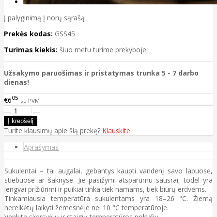
Į palyginimą
Į norų sąrašą
Prekės kodas:
GSS45
Turimas kiekis:
šiuo metu turime prekyboje
Užsakymo paruošimas ir pristatymas trunka 5 - 7 darbo
dienas!
05
€6
su PVM
Turite klausimų apie šią prekę?
Klauskite
Aprašymas
Sukulentai – tai augalai, gebantys kaupti vandenį savo lapuose,
stiebuose ar šaknyse. Jie pasižymi atsparumu sausrai, todėl yra
lengvai prižiūrimi ir puikiai tinka tiek namams, tiek biurų erdvėms.
Tinkamiausia temperatūra sukulentams yra 18–26 °C. Žiemą
nereikėtų laikyti žemesnėje nei 10 °C temperatūroje.
Venkite skersvėjų ir staigių temperatūros pokyčių.