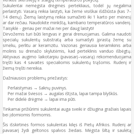
Sukulentai nemėgsta drėgmės pertekliaus, todėl jų negalima
perlaistyti. Vasarą reikia laistyti, kai žemė visiškai išdžiūsta (kas 7–
14 dienų). Žiemą laistymą reikia sumažinti iki 1 karto per mėnesį
ar dar rečiau. Naudokite minkštą, kambario temperatūros vandenį.
Taisyklė - geriau per mažai nei per daug laistyti!
Dirvožemis turi būti lengvas ir gerai drenuojamas. Galima naudoti
specialų sukulentų substratą arba sumaišyti įprastą žemę su
smėliu, perlitu ar keramzitu. Vazonas geriausia keramikinis arba
molinis su drenažo skylutėmis, kad perteklinis vanduo išbėgtų.
Aktyvaus augimo laikotarpiu (pavasarį–vasarą) rekomenduojama
tręšti kas 4 savaites specialiomis sukulentų trąšomis. Rudenį ir
žiemą tręšti nereikia.
Dažniausios problemų priežastys:
Perlaistymas → šaknų puvinys.
Per mažai šviesos → augalas ištįsta, lapai tampa blyškūs.
Per didelė drėgmė → lapai ima pūti.
Tinkamai prižiūrimi sukulentai auga sveiki ir džiugina gražiais lapais
bei įdomiomis formomis.
Šis išskirtinės formos sukulentas kilęs iš Pietų Afrikos. Rudenį ar
pavasarį žydi geltonos spalvos žiedais. Mėgsta šiltą ir saulėtą