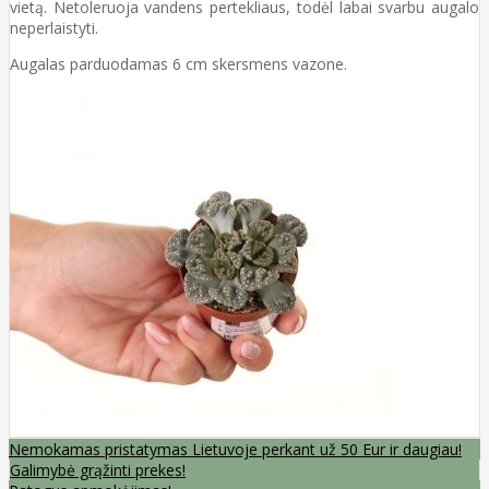
vietą. Netoleruoja vandens pertekliaus, todėl labai svarbu augalo
neperlaistyti.
Augalas parduodamas 6 cm skersmens vazone.
Nemokamas pristatymas Lietuvoje perkant už 50 Eur ir daugiau!
Galimybė grąžinti prekes!