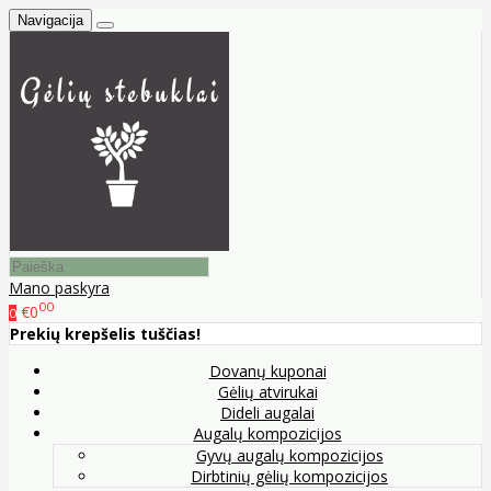
Navigacija
Mano paskyra
00
€0
0
Prekių krepšelis tuščias!
Dovanų kuponai
Gėlių atvirukai
Dideli augalai
Augalų kompozicijos
Gyvų augalų kompozicijos
Dirbtinių gėlių kompozicijos