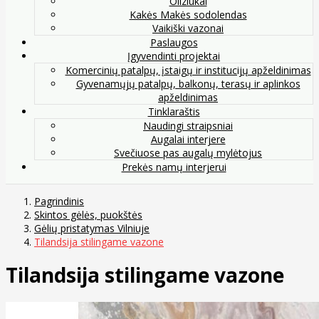
Oliziukai
Kakės Makės sodolendas
Vaikiški vazonai
Paslaugos
Įgyvendinti projektai
Komercinių patalpų, įstaigų ir institucijų apželdinimas
Gyvenamųjų patalpų, balkonų, terasų ir aplinkos
apželdinimas
Tinklaraštis
Naudingi straipsniai
Augalai interjere
Svečiuose pas augalų mylėtojus
Prekės namų interjerui
Pagrindinis
Skintos gėlės, puokštės
Gėlių pristatymas Vilniuje
Tilandsija stilingame vazone
Tilandsija stilingame vazone