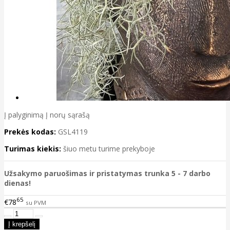
Į palyginimą
Į norų sąrašą
Prekės kodas:
GSL4119
Turimas kiekis:
šiuo metu turime prekyboje
Užsakymo paruošimas ir pristatymas trunka 5 - 7 darbo
dienas!
65
€78
su PVM