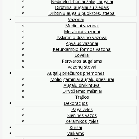
Nedideli dirbtiniai žalieji augalai
Dirbtiniai augalai su žiedais
Dirbtinių augalų puokštės, stiebai
Vazonai
Mediniai vazonai
Metaliniai vazonai
Išskirtinio dizaino vazovai
Apvalūs vazonai
Keturkampio formos vazonai
Loveliai
Pertvaros augalams
Vazonų stovai
Augalų priežiūros priemonės
Molio gaminiai augalų priežiūrai
Augalų drėkintuvai
Dirvožemio mišiniai
Trąšos
Dekoracijos
Pagalvėlės
Sieninės vazos
Keramikos gėlės
Kursai
Vaikams