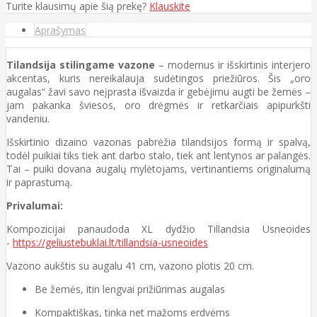
Turite klausimų apie šią prekę?
Klauskite
Aprašymas
Tilandsija stilingame vazone
– modernus ir išskirtinis interjero
akcentas, kuris nereikalauja sudėtingos priežiūros. Šis „oro
augalas“ žavi savo neįprasta išvaizda ir gebėjimu augti be žemės –
jam pakanka šviesos, oro drėgmės ir retkarčiais apipurkšti
vandeniu.
Išskirtinio dizaino vazonas pabrėžia tilandsijos formą ir spalvą,
todėl puikiai tiks tiek ant darbo stalo, tiek ant lentynos ar palangės.
Tai – puiki dovana augalų mylėtojams, vertinantiems originalumą
ir paprastumą.
Privalumai:
Kompozicijai panaudoda XL dydžio Tillandsia Usneoides
-
https://geliustebuklai.lt/tillandsia-usneoides
Vazono aukštis su augalu 41 cm, vazono plotis 20 cm.
Be žemės, itin lengvai prižiūrimas augalas
Kompaktiškas, tinka net mažoms erdvėms