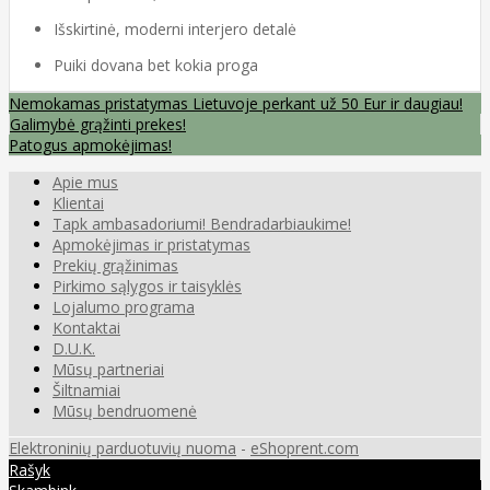
Išskirtinė, moderni interjero detalė
Puiki dovana bet kokia proga
Nemokamas pristatymas Lietuvoje perkant už 50 Eur ir daugiau!
Galimybė grąžinti prekes!
Patogus apmokėjimas!
Apie mus
Klientai
Tapk ambasadoriumi! Bendradarbiaukime!
Apmokėjimas ir pristatymas
Prekių grąžinimas
Pirkimo sąlygos ir taisyklės
Lojalumo programa
Kontaktai
D.U.K.
Mūsų partneriai
Šiltnamiai
Mūsų bendruomenė
Elektroninių parduotuvių nuoma
-
eShoprent.com
Rašyk