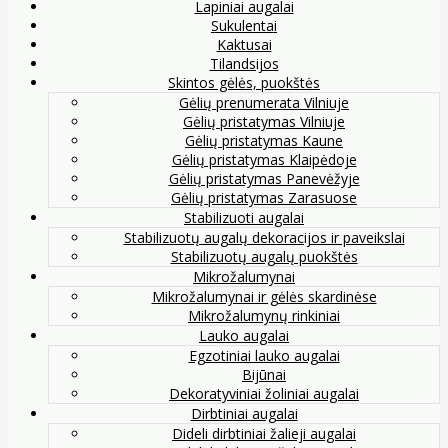
Lapiniai augalai
Sukulentai
Kaktusai
Tilandsijos
Skintos gėlės, puokštės
Gėlių prenumerata Vilniuje
Gėlių pristatymas Vilniuje
Gėlių pristatymas Kaune
Gėlių pristatymas Klaipėdoje
Gėlių pristatymas Panevėžyje
Gėlių pristatymas Zarasuose
Stabilizuoti augalai
Stabilizuotų augalų dekoracijos ir paveikslai
Stabilizuotų augalų puokštės
Mikrožalumynai
Mikrožalumynai ir gėlės skardinėse
Mikrožalumynų rinkiniai
Lauko augalai
Egzotiniai lauko augalai
Bijūnai
Dekoratyviniai žoliniai augalai
Dirbtiniai augalai
Dideli dirbtiniai žalieji augalai