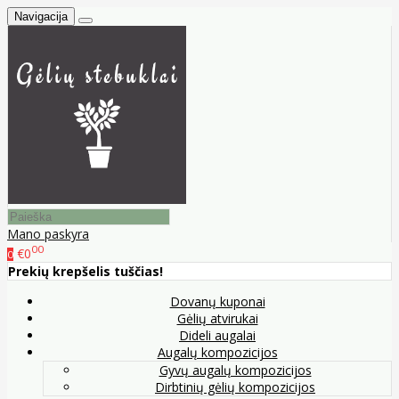
Navigacija
Mano paskyra
00
€0
0
Prekių krepšelis tuščias!
Dovanų kuponai
Gėlių atvirukai
Dideli augalai
Augalų kompozicijos
Gyvų augalų kompozicijos
Dirbtinių gėlių kompozicijos