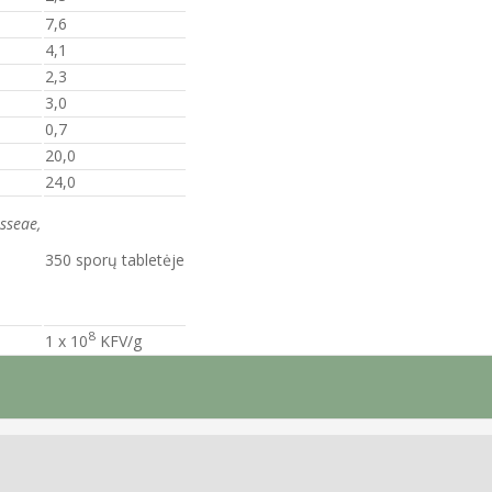
7,6
4,1
2,3
3,0
0,7
20,0
24,0
sseae,
350 sporų tabletėje
8
1 x 10
KFV/g