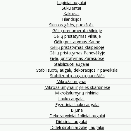
Lapiniai augalai
Sukulentai
Kaktusai
Tilandsijos
Skintos gėlės, puokštės
Gėlių prenumerata Vilniuje
Gėlių pristatymas Vilniuje
Gėlių pristatymas Kaune
Gėlių pristatymas Klaipėdoje
Gėlių pristatymas Panevėžyje
Gėlių pristatymas Zarasuose
Stabilizuoti augalai
Stabilizuotų augalų dekoracijos ir paveikslai
Stabilizuotų augalų puokštės
Mikrožalumynai
Mikrožalumynai ir gėlės skardinėse
Mikrožalumynų rinkiniai
Lauko augalai
Egzotiniai lauko augalai
Bijūnai
Dekoratyviniai žoliniai augalai
Dirbtiniai augalai
Dideli dirbtiniai žalieji augalai