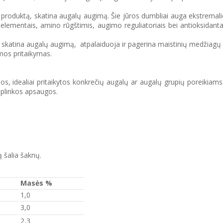
į produktą, skatina augalų augimą. Šie jūros dumbliai auga ekstremali
mentais, amino rūgštimis, augimo reguliatoriais bei antioksidantais, 
e skatina augalų augimą, atpalaiduoja ir pagerina maistinių medžiagų 
mos pritaikymas.
os, idealiai pritaikytos konkrečių augalų ar augalų grupių poreikiam
aplinkos apsaugos.
 šalia šaknų.
Masės %
1,0
3,0
2,3