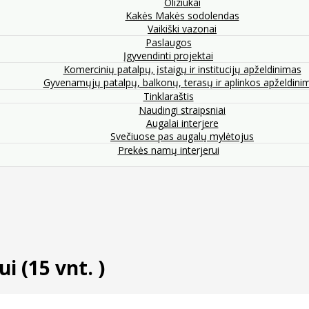
Oliziukai
Kakės Makės sodolendas
Vaikiški vazonai
Paslaugos
Įgyvendinti projektai
Komercinių patalpų, įstaigų ir institucijų apželdinimas
Gyvenamųjų patalpų, balkonų, terasų ir aplinkos apželdini
Tinklaraštis
Naudingi straipsniai
Augalai interjere
Svečiuose pas augalų mylėtojus
Prekės namų interjerui
 (15 vnt. )