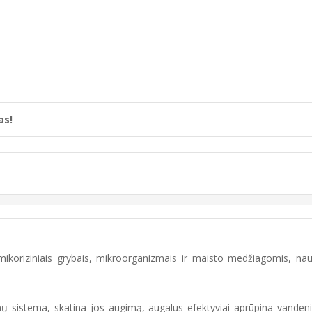
as!
tomikoriziniais grybais, mikroorganizmais ir maisto medžiagomis, n
knų sistema, skatina jos augimą, augalus efektyviai aprūpina vanden