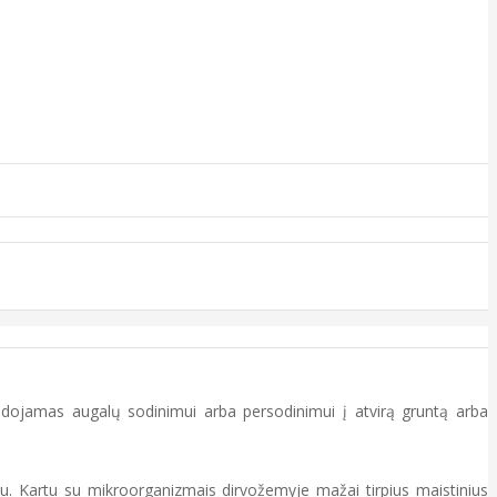
audojamas augalų sodinimui arba persodinimui į atvirą gruntą arba
iu. Kartu su mikroorganizmais dirvožemyje mažai tirpius maistinius