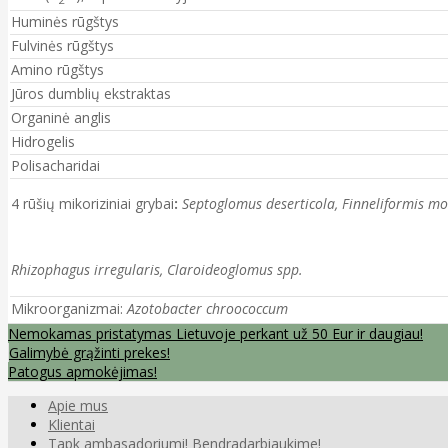
Huminės rūgštys
Fulvinės rūgštys
Amino rūgštys
Jūros dumblių ekstraktas
Organinė anglis
Hidrogelis
Polisacharidai
4 rūšių mikoriziniai grybai
:
Septoglomus deserticola, Finneliformis mo
Rhizophagus irregularis, Claroideoglomus spp.
Mikroorganizmai:
Azotobacter chroococcum
Nemokamas pristatymas Lietuvoje perkant už 50 Eur ir daugiau!
Galimybė grąžinti prekes!
Patogus apmokėjimas!
Apie mus
Klientai
Tapk ambasadoriumi! Bendradarbiaukime!