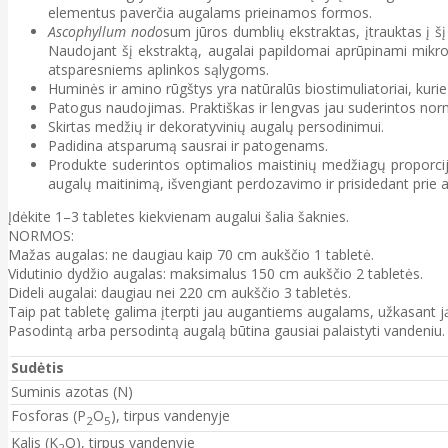
elementus paverčia augalams prieinamos formos.
Ascophyllum nodo
sum jūros dumblių ekstraktas, įtrauktas į š
Naudojant šį ekstraktą, augalai papildomai aprūpinami mikroele
atsparesniems aplinkos sąlygoms.
Huminės ir amino rūgštys yra natūralūs biostimuliatoriai, kuri
Patogus naudojimas. Praktiškas ir lengvas jau suderintos nor
Skirtas medžių ir dekoratyvinių augalų persodinimui.
Padidina atsparumą sausrai ir patogenams.
Produkte suderintos optimalios maistinių medžiagų proporcij
augalų maitinimą, išvengiant perdozavimo ir prisidedant prie 
Įdėkite 1–3 tabletes kiekvienam augalui šalia šaknies.
NORMOS:
Mažas augalas: ne daugiau kaip 70 cm aukščio 1 tabletė.
Vidutinio dydžio augalas: maksimalus 150 cm aukščio 2 tabletės.
Dideli augalai: daugiau nei 220 cm aukščio 3 tabletės.
Taip pat tabletę galima įterpti jau augantiems augalams, užkasant ją
Pasodintą arba persodintą augalą būtina gausiai palaistyti vandeniu.
Sudėtis
Suminis azotas (N)
Fosforas (P
O
), tirpus vandenyje
2
5
Kalis (K
O), tirpus vandenyje
2