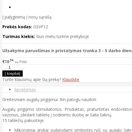
Į palyginimą
Į norų sąrašą
Prekės kodas:
GSVF12
Turimas kiekis:
šiuo metu turime prekyboje
Užsakymo paruošimas ir pristatymas trunka 3 - 5 darbo dien
34
€16
su PVM
Turite klausimų apie šią prekę?
Klauskite
Aprašymas
Greitesniam augalų prigijimui. Itin patogu naudoti.
Augalų prigijimo stimuliatorius. Produktas, praturtintas endo/ek
vazonus, įdedant tabletę į sodinimo duobę ar šalia šaknų.
15 tablečių pakuotėje.
Mikoriziniai grybai sudarydami simbiotinį ryšį su augalo ša