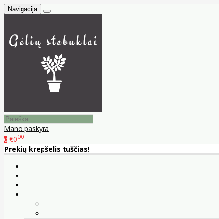
Navigacija
Mano paskyra
00
€0
0
Prekių krepšelis tuščias!