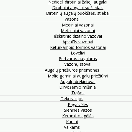
Nedideli dirbtiniai žalieji augalai
Dirbtiniai augalai su žiedais
Dirbtinių augalų puokštės, stiebai
Vazonai
Mediniai vazonai
Metaliniai vazonai
Išskirtinio dizaino vazovai
Apvalūs vazonai
Keturkampio formos vazonai
Loveliai
Pertvaros augalams
Vazonų stovai
Augalų priežiūros priemonės
Molio gaminiai augalų priežiūrai
Augalų drėkintuvai
Dirvožemio mišiniai
Trąšos
Dekoracijos
Pagalvėlės
Sieninės vazos
Keramikos gėlės
Kursai
Vaikams