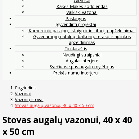
Oliziukai
Kakės Makės sodolendas
Vaikiški vazonai
Paslaugos
Įgyvendinti projektai
Komercinių patalpų, įstaigų ir institucijų apželdinimas
Gyvenamųjų patalpų, balkonų, terasų ir aplinkos
apželdinimas
Tinklaraštis
Naudingi straipsniai
Augalai interjere
Svečiuose pas augalų mylėtojus
Prekės namų interjerui
Pagrindinis
Vazonai
Vazonų stovai
Stovas augalų vazonui, 40 x 40 x 50 cm
Stovas augalų vazonui, 40 x 40
x 50 cm