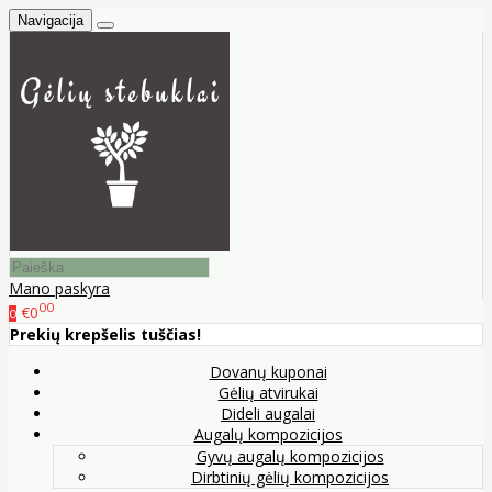
Navigacija
Mano paskyra
00
€0
0
Prekių krepšelis tuščias!
Dovanų kuponai
Gėlių atvirukai
Dideli augalai
Augalų kompozicijos
Gyvų augalų kompozicijos
Dirbtinių gėlių kompozicijos