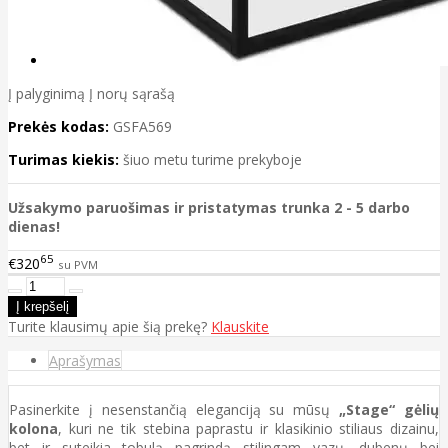
Į palyginimą
Į norų sąrašą
Prekės kodas:
GSFA569
Turimas kiekis:
šiuo metu turime prekyboje
Užsakymo paruošimas ir pristatymas trunka 2 - 5 darbo
dienas!
65
€320
su PVM
Turite klausimų apie šią prekę?
Klauskite
Aprašymas
Pasinerkite į nesenstančią eleganciją su mūsų
„Stage“ gėlių
kolona
, kuri ne tik stebina paprastu ir klasikinio stiliaus dizainu,
bet ir suteikia tobulą pagrindą stilingam vazų, dubenų bei