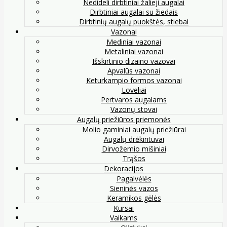
Nedideli dirbtiniai žalieji augalai
Dirbtiniai augalai su žiedais
Dirbtinių augalų puokštės, stiebai
Vazonai
Mediniai vazonai
Metaliniai vazonai
Išskirtinio dizaino vazovai
Apvalūs vazonai
Keturkampio formos vazonai
Loveliai
Pertvaros augalams
Vazonų stovai
Augalų priežiūros priemonės
Molio gaminiai augalų priežiūrai
Augalų drėkintuvai
Dirvožemio mišiniai
Trąšos
Dekoracijos
Pagalvėlės
Sieninės vazos
Keramikos gėlės
Kursai
Vaikams