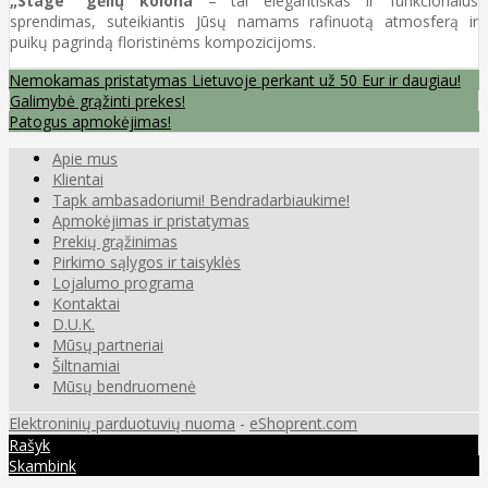
„Stage“ gėlių kolona
– tai elegantiškas ir funkcionalus
sprendimas, suteikiantis Jūsų namams rafinuotą atmosferą ir
puikų pagrindą floristinėms kompozicijoms.
Nemokamas pristatymas Lietuvoje perkant už 50 Eur ir daugiau!
Galimybė grąžinti prekes!
Patogus apmokėjimas!
Apie mus
Klientai
Tapk ambasadoriumi! Bendradarbiaukime!
Apmokėjimas ir pristatymas
Prekių grąžinimas
Pirkimo sąlygos ir taisyklės
Lojalumo programa
Kontaktai
D.U.K.
Mūsų partneriai
Šiltnamiai
Mūsų bendruomenė
Elektroninių parduotuvių nuoma
-
eShoprent.com
Rašyk
Skambink