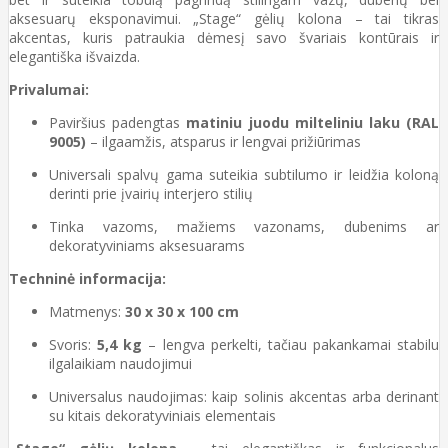
aksesuarų eksponavimui. „Stage“ gėlių kolona – tai tikras
akcentas, kuris patraukia dėmesį savo švariais kontūrais ir
elegantiška išvaizda.
Privalumai:
Paviršius padengtas
matiniu juodu milteliniu laku (RAL
9005)
– ilgaamžis, atsparus ir lengvai prižiūrimas
Universali spalvų gama suteikia subtilumo ir leidžia koloną
derinti prie įvairių interjero stilių
Tinka vazoms, mažiems vazonams, dubenims ar
dekoratyviniams aksesuarams
Techninė informacija:
Matmenys:
30 x 30 x 100 cm
Svoris:
5,4 kg
– lengva perkelti, tačiau pakankamai stabilu
ilgalaikiam naudojimui
Universalus naudojimas: kaip solinis akcentas arba derinant
su kitais dekoratyviniais elementais