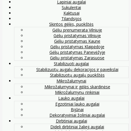
Lapiniai augalai
Sukulentai
Kaktusai
Tilandsijos
Skintos gėlės, puokštės
Gėlių prenumerata Vilniuje
Gėlių pristatymas Vilniuje
Gėlių pristatymas Kaune
Gėlių pristatymas Klaipėdoje
Gėlių pristatymas Panevėžyje
Gėlių pristatymas Zarasuose
Stabilizuoti augalai
Stabilizuotų augalų dekoracijos ir paveikslai
Stabilizuotų augalų puokštės
Mikrožalumynai
Mikrožalumynai ir gėlės skardinėse
Mikrožalumynų rinkiniai
Lauko augalai
Egzotiniai lauko augalai
Bijūnai
Dekoratyviniai žoliniai augalai
Dirbtiniai augalai
Dideli dirbtiniai žalieji augalai