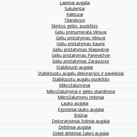
Lapiniai augalai
Sukulentai
Kaktusai
Tilandsijos
Skintos gėlės, puokštės
Gėlių prenumerata Vilniuje
Gėlių pristatymas Vilniuje
Gėlių pristatymas Kaune
Gėlių pristatymas Klaipėdoje
Gėlių pristatymas Panevėžyje
Gėlių pristatymas Zarasuose
Stabilizuoti augalai
Stabilizuotų augalų dekoracijos ir paveikslai
Stabilizuotų augalų puokštės
Mikrožalumynai
Mikrožalumynai ir gėlės skardinėse
Mikrožalumynų rinkiniai
Lauko augalai
Egzotiniai lauko augalai
Bijūnai
Dekoratyviniai žoliniai augalai
Dirbtiniai augalai
Dideli dirbtiniai žalieji augalai