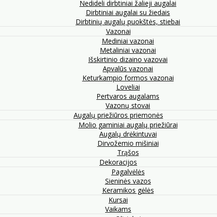
Nedideli dirbtiniai žalieji augalai
Dirbtiniai augalai su žiedais
Dirbtinių augalų puokštės, stiebai
Vazonai
Mediniai vazonai
Metaliniai vazonai
Išskirtinio dizaino vazovai
Apvalūs vazonai
Keturkampio formos vazonai
Loveliai
Pertvaros augalams
Vazonų stovai
Augalų priežiūros priemonės
Molio gaminiai augalų priežiūrai
Augalų drėkintuvai
Dirvožemio mišiniai
Trąšos
Dekoracijos
Pagalvėlės
Sieninės vazos
Keramikos gėlės
Kursai
Vaikams