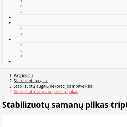
Pagrindinis
Stabilizuoti augalai
Stabilizuotų augalų dekoracijos ir paveikslai
Stabilizuotų samanų pilkas triptikas
Stabilizuotų samanų pilkas trip