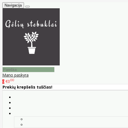
Navigacija
Mano paskyra
00
€0
0
Prekių krepšelis tuščias!