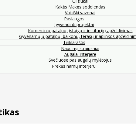
Oliziukai
Kakės Makės sodolendas
Vaikiški vazonai
Paslaugos
Įgyvendinti projektai
Komercinių patalpų, įstaigų ir institucijų apželdinimas
Gyvenamųjų patalpų, balkonų, terasų ir aplinkos apželdini
Tinklaraštis
Naudingi straipsniai
Augalai interjere
Svečiuose pas augalų mylėtojus
Prekės namų interjerui
tikas