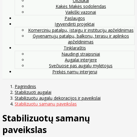
Oliziukai
Kakės Makės sodolendas
Vaikiški vazonai
Paslaugos
Įgyvendinti projektai
Komercinių patalpų, įstaigų ir institucijų apželdinimas
Gyvenamųjų patalpų, balkonų, terasų ir aplinkos
apželdinimas
Tinklaraštis
Naudingi straipsniai
Augalai interjere
Svečiuose pas augalų mylėtojus
Prekės namų interjerui
Pagrindinis
Stabilizuoti augalai
Stabilizuotų augalų dekoracijos ir paveikslai
Stabilizuotų samanų paveikslas
Stabilizuotų samanų
paveikslas