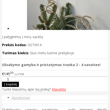
Į palyginimą
Į norų sąrašą
Prekės kodas:
GSTM14
Turimas kiekis:
šiuo metu turime prekyboje
Užsakymo gamyba ir pristatymas trunka 2 - 4 savaites!
20
€145
su PVM
Turite klausimų apie šią prekę?
Klauskite
Aprašymas
Stabilizuotų samanų paveikslas – puiki interjero detalė,