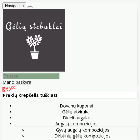
Navigacija
Mano paskyra
00
€0
0
Prekių krepšelis tuščias!
Dovanų kuponai
Gėlių atvirukai
Dideli augalai
Augalų kompozicijos
Gyvų augalų kompozicijos
Dirbtinių gėlių kompozicijos