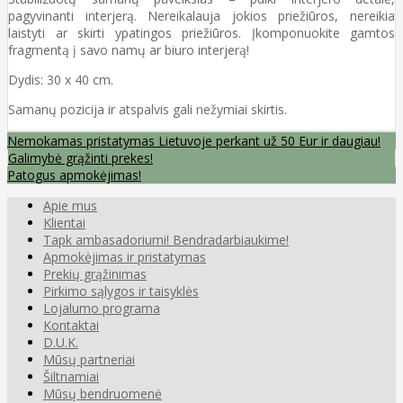
pagyvinanti interjerą. Nereikalauja jokios priežiūros, nereikia
laistyti ar skirti ypatingos priežiūros. Įkomponuokite gamtos
fragmentą į savo namų ar biuro interjerą!
Dydis: 30 x 40 cm.
Samanų pozicija ir atspalvis gali nežymiai skirtis.
Nemokamas pristatymas Lietuvoje perkant už 50 Eur ir daugiau!
Galimybė grąžinti prekes!
Patogus apmokėjimas!
Apie mus
Klientai
Tapk ambasadoriumi! Bendradarbiaukime!
Apmokėjimas ir pristatymas
Prekių grąžinimas
Pirkimo sąlygos ir taisyklės
Lojalumo programa
Kontaktai
D.U.K.
Mūsų partneriai
Šiltnamiai
Mūsų bendruomenė