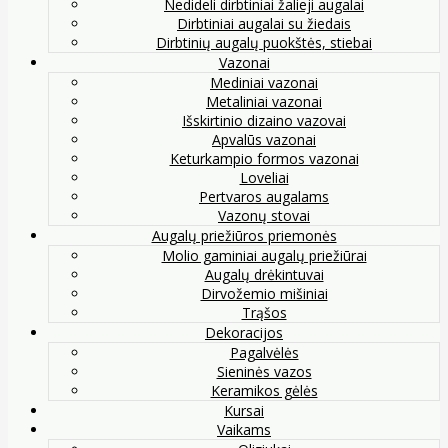
Nedideli dirbtiniai žalieji augalai
Dirbtiniai augalai su žiedais
Dirbtinių augalų puokštės, stiebai
Vazonai
Mediniai vazonai
Metaliniai vazonai
Išskirtinio dizaino vazovai
Apvalūs vazonai
Keturkampio formos vazonai
Loveliai
Pertvaros augalams
Vazonų stovai
Augalų priežiūros priemonės
Molio gaminiai augalų priežiūrai
Augalų drėkintuvai
Dirvožemio mišiniai
Trąšos
Dekoracijos
Pagalvėlės
Sieninės vazos
Keramikos gėlės
Kursai
Vaikams