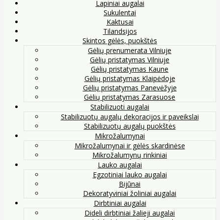
Lapiniai augalai
Sukulentai
Kaktusai
Tilandsijos
Skintos gėlės, puokštės
Gėlių prenumerata Vilniuje
Gėlių pristatymas Vilniuje
Gėlių pristatymas Kaune
Gėlių pristatymas Klaipėdoje
Gėlių pristatymas Panevėžyje
Gėlių pristatymas Zarasuose
Stabilizuoti augalai
Stabilizuotų augalų dekoracijos ir paveikslai
Stabilizuotų augalų puokštės
Mikrožalumynai
Mikrožalumynai ir gėlės skardinėse
Mikrožalumynų rinkiniai
Lauko augalai
Egzotiniai lauko augalai
Bijūnai
Dekoratyviniai žoliniai augalai
Dirbtiniai augalai
Dideli dirbtiniai žalieji augalai