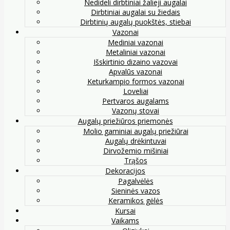
Nedideli dirbtiniai žalieji augalai
Dirbtiniai augalai su žiedais
Dirbtinių augalų puokštės, stiebai
Vazonai
Mediniai vazonai
Metaliniai vazonai
Išskirtinio dizaino vazovai
Apvalūs vazonai
Keturkampio formos vazonai
Loveliai
Pertvaros augalams
Vazonų stovai
Augalų priežiūros priemonės
Molio gaminiai augalų priežiūrai
Augalų drėkintuvai
Dirvožemio mišiniai
Trąšos
Dekoracijos
Pagalvėlės
Sieninės vazos
Keramikos gėlės
Kursai
Vaikams