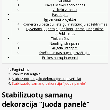
Oliziukai
Kakės Makės sodolendas
Vaikiški vazonai
Paslaugos
Įgyvendinti projektai
Komercinių patalpų, įstaigų ir institucijų apželdinimas
Gyvenamųjų patalpų, balkonų, terasų ir aplinkos
apželdinimas
Tinklaraštis
Naudingi straipsniai
Augalai interjere
Svečiuose pas augalų mylėtojus
Prekės namų interjerui
Pagrindinis
Stabilizuoti augalai
Stabilizuotų augalų dekoracijos ir paveikslai
Stabilizuotų samanų dekoracija "Juoda panelė"
Stabilizuotų samanų
dekoracija "Juoda panelė"