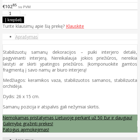
85
€102
su PVM
Turite klausimų apie šią prekę?
Klauskite
Aprašymas
Stabilizuotų samanų dekoracijos – puiki interjero detalė,
pagyvinanti interjerą. Nereikalauja jokios priežiūros, nereikia
laistyti ar skirti ypatingos priežiūros. Įkomponuokite gamtos
fragmentą į savo namų ar biuro interjerą!
Medžiagos: keramikos vaza, stabilizuotos samanos, stabilizuota
orchidėja.
Dydis: 26 x 15 cm.
Samanų pozicija ir atspalvis gali nežymiai skirtis.
Nemokamas pristatymas Lietuvoje perkant už 50 Eur ir daugiau!
Galimybė grąžinti prekes!
Patogus apmokėjimas!