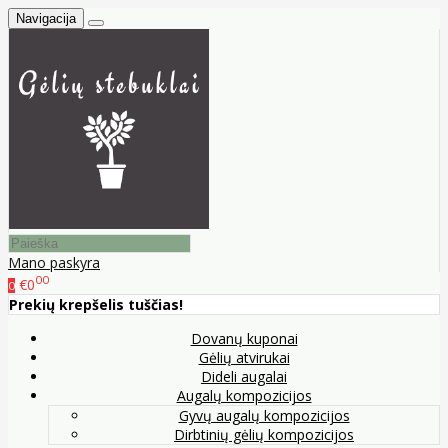
Navigacija
Mano paskyra
00
€0
0
Prekių krepšelis tuščias!
Dovanų kuponai
Gėlių atvirukai
Dideli augalai
Augalų kompozicijos
Gyvų augalų kompozicijos
Dirbtinių gėlių kompozicijos