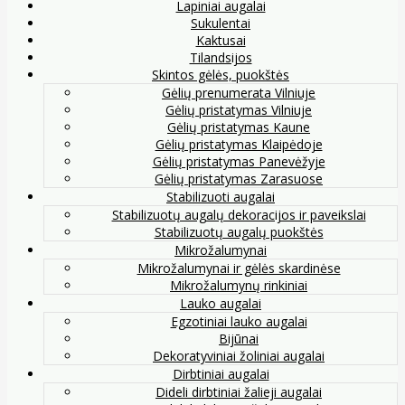
Lapiniai augalai
Sukulentai
Kaktusai
Tilandsijos
Skintos gėlės, puokštės
Gėlių prenumerata Vilniuje
Gėlių pristatymas Vilniuje
Gėlių pristatymas Kaune
Gėlių pristatymas Klaipėdoje
Gėlių pristatymas Panevėžyje
Gėlių pristatymas Zarasuose
Stabilizuoti augalai
Stabilizuotų augalų dekoracijos ir paveikslai
Stabilizuotų augalų puokštės
Mikrožalumynai
Mikrožalumynai ir gėlės skardinėse
Mikrožalumynų rinkiniai
Lauko augalai
Egzotiniai lauko augalai
Bijūnai
Dekoratyviniai žoliniai augalai
Dirbtiniai augalai
Dideli dirbtiniai žalieji augalai