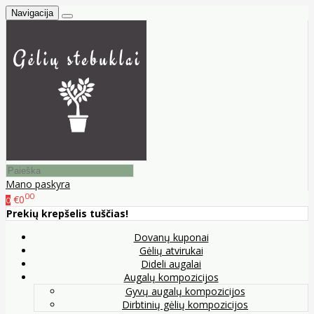
Navigacija
Mano paskyra
00
€0
0
Prekių krepšelis tuščias!
Dovanų kuponai
Gėlių atvirukai
Dideli augalai
Augalų kompozicijos
Gyvų augalų kompozicijos
Dirbtinių gėlių kompozicijos