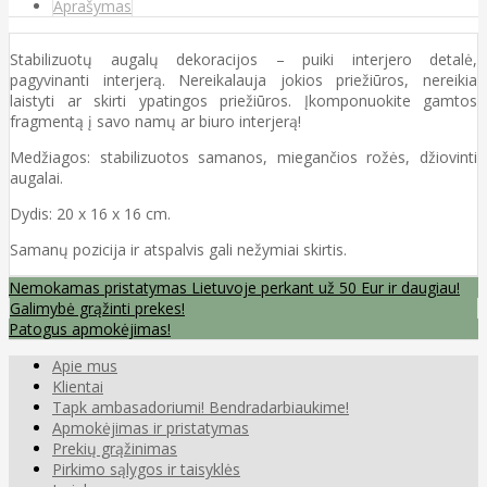
Aprašymas
Stabilizuotų augalų dekoracijos – puiki interjero detalė,
pagyvinanti interjerą. Nereikalauja jokios priežiūros, nereikia
laistyti ar skirti ypatingos priežiūros. Įkomponuokite gamtos
fragmentą į savo namų ar biuro interjerą!
Medžiagos: stabilizuotos samanos, miegančios rožės, džiovinti
augalai.
Dydis: 20 x 16 x 16 cm.
Samanų pozicija ir atspalvis gali nežymiai skirtis.
Nemokamas pristatymas Lietuvoje perkant už 50 Eur ir daugiau!
Galimybė grąžinti prekes!
Patogus apmokėjimas!
Apie mus
Klientai
Tapk ambasadoriumi! Bendradarbiaukime!
Apmokėjimas ir pristatymas
Prekių grąžinimas
Pirkimo sąlygos ir taisyklės