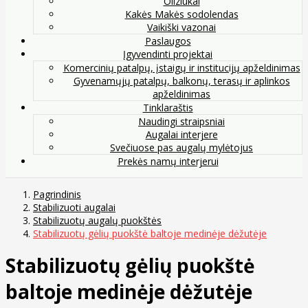
Oliziukai
Kakės Makės sodolendas
Vaikiški vazonai
Paslaugos
Įgyvendinti projektai
Komercinių patalpų, įstaigų ir institucijų apželdinimas
Gyvenamųjų patalpų, balkonų, terasų ir aplinkos
apželdinimas
Tinklaraštis
Naudingi straipsniai
Augalai interjere
Svečiuose pas augalų mylėtojus
Prekės namų interjerui
Pagrindinis
Stabilizuoti augalai
Stabilizuotų augalų puokštės
Stabilizuotų gėlių puokštė baltoje medinėje dėžutėje
Stabilizuotų gėlių puokštė
baltoje medinėje dėžutėje