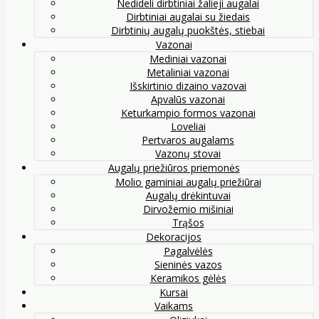
Nedideli dirbtiniai žalieji augalai
Dirbtiniai augalai su žiedais
Dirbtinių augalų puokštės, stiebai
Vazonai
Mediniai vazonai
Metaliniai vazonai
Išskirtinio dizaino vazovai
Apvalūs vazonai
Keturkampio formos vazonai
Loveliai
Pertvaros augalams
Vazonų stovai
Augalų priežiūros priemonės
Molio gaminiai augalų priežiūrai
Augalų drėkintuvai
Dirvožemio mišiniai
Trąšos
Dekoracijos
Pagalvėlės
Sieninės vazos
Keramikos gėlės
Kursai
Vaikams