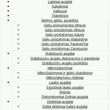
Lapiniai augalai
Sukulentai
Kaktusai
Tilandsijos
Skintos gėlės, puokštės
Gėlių prenumerata Vilniuje
Gėlių pristatymas Vilniuje
Gėlių pristatymas Kaune
Gėlių pristatymas Klaipėdoje
Gėlių pristatymas Panevėžyje
Gėlių pristatymas Zarasuose
Stabilizuoti augalai
Stabilizuotų augalų dekoracijos ir paveikslai
Stabilizuotų augalų puokštės
Mikrožalumynai
Mikrožalumynai ir gėlės skardinėse
Mikrožalumynų rinkiniai
Lauko augalai
Egzotiniai lauko augalai
Bijūnai
Dekoratyviniai žoliniai augalai
Dirbtiniai augalai
Dideli dirbtiniai žalieji augalai