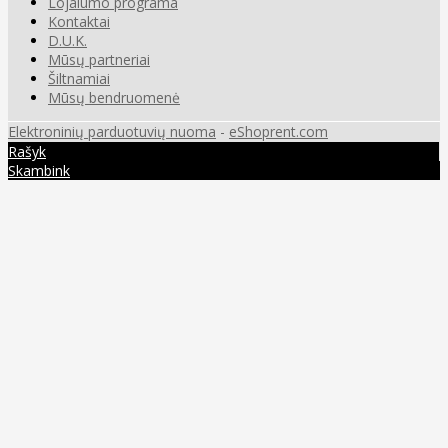
Lojalumo programa
Kontaktai
D.U.K.
Mūsų partneriai
Šiltnamiai
Mūsų bendruomenė
Elektroninių parduotuvių nuoma
-
eShoprent.com
Rašyk
Skambink