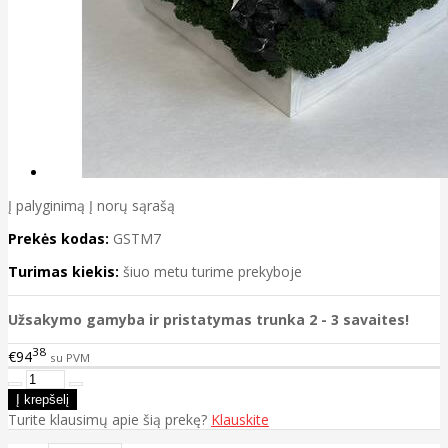
Į palyginimą
Į norų sąrašą
Prekės kodas:
GSTM7
Turimas kiekis:
šiuo metu turime prekyboje
Užsakymo gamyba ir pristatymas trunka 2 - 3 savaites!
38
€94
su PVM
Turite klausimų apie šią prekę?
Klauskite