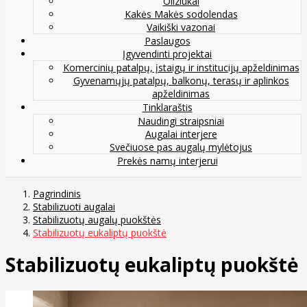
Oliziukai
Kakės Makės sodolendas
Vaikiški vazonai
Paslaugos
Įgyvendinti projektai
Komercinių patalpų, įstaigų ir institucijų apželdinimas
Gyvenamųjų patalpų, balkonų, terasų ir aplinkos
apželdinimas
Tinklaraštis
Naudingi straipsniai
Augalai interjere
Svečiuose pas augalų mylėtojus
Prekės namų interjerui
Pagrindinis
Stabilizuoti augalai
Stabilizuotų augalų puokštės
Stabilizuotų eukaliptų puokštė
Stabilizuotų eukaliptų puokštė