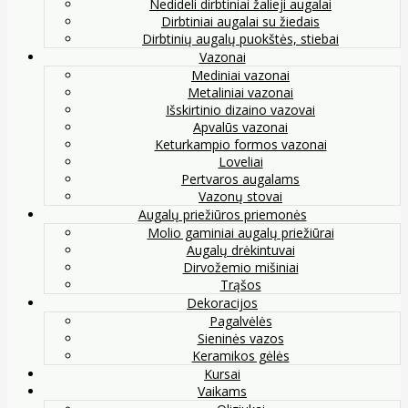
Nedideli dirbtiniai žalieji augalai
Dirbtiniai augalai su žiedais
Dirbtinių augalų puokštės, stiebai
Vazonai
Mediniai vazonai
Metaliniai vazonai
Išskirtinio dizaino vazovai
Apvalūs vazonai
Keturkampio formos vazonai
Loveliai
Pertvaros augalams
Vazonų stovai
Augalų priežiūros priemonės
Molio gaminiai augalų priežiūrai
Augalų drėkintuvai
Dirvožemio mišiniai
Trąšos
Dekoracijos
Pagalvėlės
Sieninės vazos
Keramikos gėlės
Kursai
Vaikams