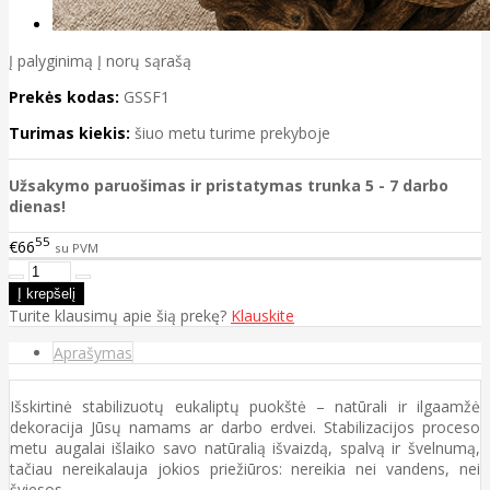
Į palyginimą
Į norų sąrašą
Prekės kodas:
GSSF1
Turimas kiekis:
šiuo metu turime prekyboje
Užsakymo paruošimas ir pristatymas trunka 5 - 7 darbo
dienas!
55
€66
su PVM
Turite klausimų apie šią prekę?
Klauskite
Aprašymas
Išskirtinė stabilizuotų eukaliptų puokštė – natūrali ir ilgaamžė
dekoracija Jūsų namams ar darbo erdvei. Stabilizacijos proceso
metu augalai išlaiko savo natūralią išvaizdą, spalvą ir švelnumą,
tačiau nereikalauja jokios priežiūros: nereikia nei vandens, nei
šviesos.