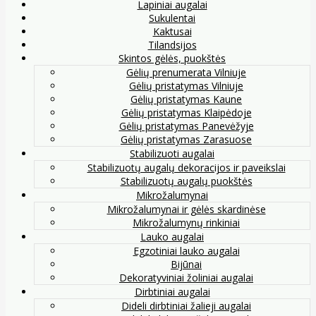
Lapiniai augalai
Sukulentai
Kaktusai
Tilandsijos
Skintos gėlės, puokštės
Gėlių prenumerata Vilniuje
Gėlių pristatymas Vilniuje
Gėlių pristatymas Kaune
Gėlių pristatymas Klaipėdoje
Gėlių pristatymas Panevėžyje
Gėlių pristatymas Zarasuose
Stabilizuoti augalai
Stabilizuotų augalų dekoracijos ir paveikslai
Stabilizuotų augalų puokštės
Mikrožalumynai
Mikrožalumynai ir gėlės skardinėse
Mikrožalumynų rinkiniai
Lauko augalai
Egzotiniai lauko augalai
Bijūnai
Dekoratyviniai žoliniai augalai
Dirbtiniai augalai
Dideli dirbtiniai žalieji augalai