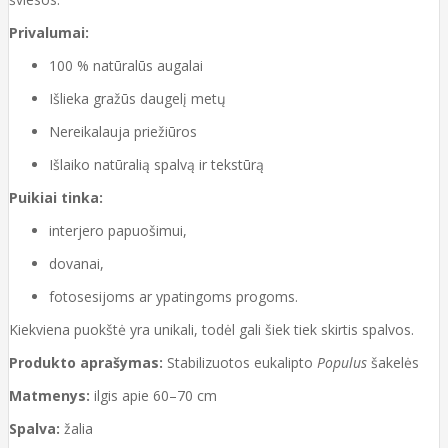
Privalumai:
100 % natūralūs augalai
Išlieka gražūs daugelį metų
Nereikalauja priežiūros
Išlaiko natūralią spalvą ir tekstūrą
Puikiai tinka:
interjero papuošimui,
dovanai,
fotosesijoms ar ypatingoms progoms.
Kiekviena puokštė yra unikali, todėl gali šiek tiek skirtis spalvos.
Produkto aprašymas:
Stabilizuotos eukalipto
Populus
šakelės
Matmenys:
ilgis apie 60–70 cm
Spalva:
žalia