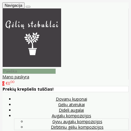
Navigacija
Mano paskyra
00
€0
0
Prekių krepšelis tuščias!
Dovanų kuponai
Gėlių atvirukai
Dideli augalai
Augalų kompozicijos
Gyvų augalų kompozicijos
Dirbtinių gėlių kompozicijos