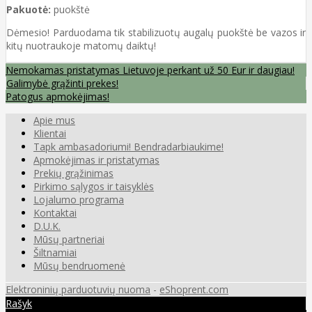
Pakuotė:
puokštė
Dėmesio! Parduodama tik stabilizuotų augalų puokštė be vazos ir
kitų nuotraukoje matomų daiktų!
Nemokamas pristatymas Lietuvoje perkant už 50 Eur ir daugiau!
Galimybė grąžinti prekes!
Patogus apmokėjimas!
Apie mus
Klientai
Tapk ambasadoriumi! Bendradarbiaukime!
Apmokėjimas ir pristatymas
Prekių grąžinimas
Pirkimo sąlygos ir taisyklės
Lojalumo programa
Kontaktai
D.U.K.
Mūsų partneriai
Šiltnamiai
Mūsų bendruomenė
Elektroninių parduotuvių nuoma
-
eShoprent.com
Rašyk