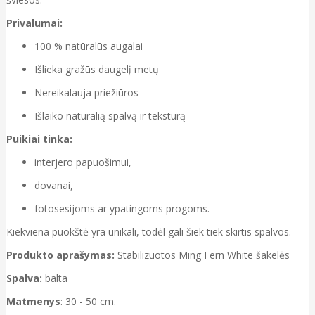
Privalumai:
100 % natūralūs augalai
Išlieka gražūs daugelį metų
Nereikalauja priežiūros
Išlaiko natūralią spalvą ir tekstūrą
Puikiai tinka:
interjero papuošimui,
dovanai,
fotosesijoms ar ypatingoms progoms.
Kiekviena puokštė yra unikali, todėl gali šiek tiek skirtis spalvos.
Produkto aprašymas:
Stabilizuotos Ming Fern White šakelės
Spalva:
balta
Matmenys
: 30 - 50 cm.