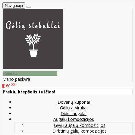
Navigacija
Mano paskyra
00
€0
0
Prekių krepšelis tuščias!
Dovanų kuponai
Gėlių atvirukai
Dideli augalai
Augalų kompozicijos
Gyvų augalų kompozicijos
Dirbtinių gėlių kompozicijos