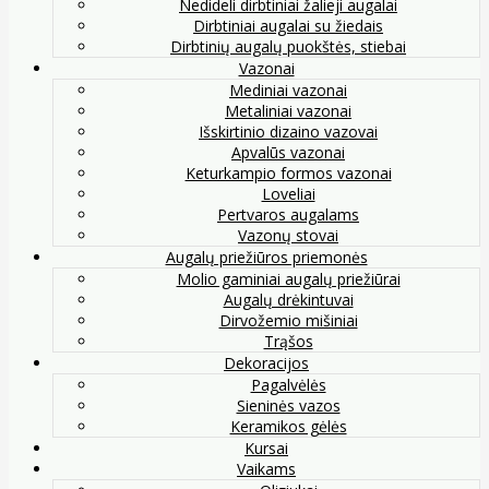
Nedideli dirbtiniai žalieji augalai
Dirbtiniai augalai su žiedais
Dirbtinių augalų puokštės, stiebai
Vazonai
Mediniai vazonai
Metaliniai vazonai
Išskirtinio dizaino vazovai
Apvalūs vazonai
Keturkampio formos vazonai
Loveliai
Pertvaros augalams
Vazonų stovai
Augalų priežiūros priemonės
Molio gaminiai augalų priežiūrai
Augalų drėkintuvai
Dirvožemio mišiniai
Trąšos
Dekoracijos
Pagalvėlės
Sieninės vazos
Keramikos gėlės
Kursai
Vaikams