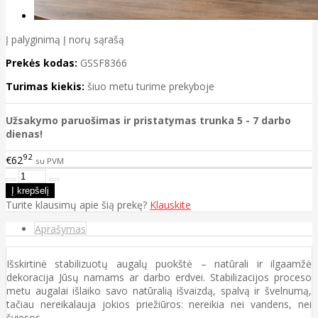
Į palyginimą
Į norų sąrašą
Prekės kodas:
GSSF8366
Turimas kiekis:
šiuo metu turime prekyboje
Užsakymo paruošimas ir pristatymas trunka 5 - 7 darbo
dienas!
92
€62
su PVM
Turite klausimų apie šią prekę?
Klauskite
Aprašymas
Išskirtinė stabilizuotų augalų puokštė – natūrali ir ilgaamžė
dekoracija Jūsų namams ar darbo erdvei. Stabilizacijos proceso
metu augalai išlaiko savo natūralią išvaizdą, spalvą ir švelnumą,
tačiau nereikalauja jokios priežiūros: nereikia nei vandens, nei
šviesos.