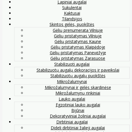
Lapiniai augalai
Sukulentai
Kaktusai
Tilandsijos
Skintos gėlės, puokštės
Gėlių prenumerata Vilniuje
Gėlių pristatymas Vilniuje
Gėlių pristatymas Kaune
Gėlių pristatymas Klaipėdoje
Gėlių pristatymas Panevėžyje
Gėlių pristatymas Zarasuose
Stabilizuoti augalai
Stabilizuotų augalų dekoracijos ir paveikslai
Stabilizuotų augalų puokštės
Mikrožalumynai
Mikrožalumynai ir gėlės skardinėse
Mikrožalumynų rinkiniai
Lauko augalai
Egzotiniai lauko augalai
Bijūnai
Dekoratyviniai žoliniai augalai
Dirbtiniai augalai
Dideli dirbtiniai žalieji augalai