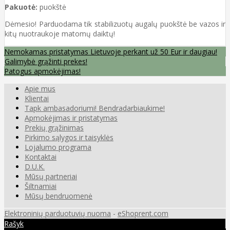
Pakuotė:
puokštė
Dėmesio! Parduodama tik stabilizuotų augalų puokštė be vazos ir
kitų nuotraukoje matomų daiktų!
Nemokamas pristatymas Lietuvoje perkant už 50 Eur ir daugiau!
Galimybė grąžinti prekes!
Patogus apmokėjimas!
Apie mus
Klientai
Tapk ambasadoriumi! Bendradarbiaukime!
Apmokėjimas ir pristatymas
Prekių grąžinimas
Pirkimo sąlygos ir taisyklės
Lojalumo programa
Kontaktai
D.U.K.
Mūsų partneriai
Šiltnamiai
Mūsų bendruomenė
Elektroninių parduotuvių nuoma
-
eShoprent.com
Rašyk