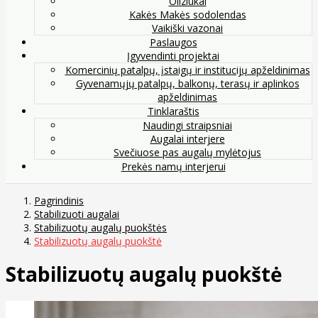
Oliziukai
Kakės Makės sodolendas
Vaikiški vazonai
Paslaugos
Įgyvendinti projektai
Komercinių patalpų, įstaigų ir institucijų apželdinimas
Gyvenamųjų patalpų, balkonų, terasų ir aplinkos
apželdinimas
Tinklaraštis
Naudingi straipsniai
Augalai interjere
Svečiuose pas augalų mylėtojus
Prekės namų interjerui
Pagrindinis
Stabilizuoti augalai
Stabilizuotų augalų puokštės
Stabilizuotų augalų puokštė
Stabilizuotų augalų puokštė