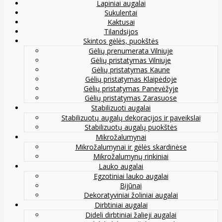
Lapiniai augalai
Sukulentai
Kaktusai
Tilandsijos
Skintos gėlės, puokštės
Gėlių prenumerata Vilniuje
Gėlių pristatymas Vilniuje
Gėlių pristatymas Kaune
Gėlių pristatymas Klaipėdoje
Gėlių pristatymas Panevėžyje
Gėlių pristatymas Zarasuose
Stabilizuoti augalai
Stabilizuotų augalų dekoracijos ir paveikslai
Stabilizuotų augalų puokštės
Mikrožalumynai
Mikrožalumynai ir gėlės skardinėse
Mikrožalumynų rinkiniai
Lauko augalai
Egzotiniai lauko augalai
Bijūnai
Dekoratyviniai žoliniai augalai
Dirbtiniai augalai
Dideli dirbtiniai žalieji augalai