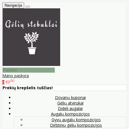
Navigacija
Mano paskyra
00
€0
0
Prekių krepšelis tuščias!
Dovanų kuponai
Gėlių atvirukai
Dideli augalai
Augalų kompozicijos
Gyvų augalų kompozicijos
Dirbtinių gėlių kompozicijos