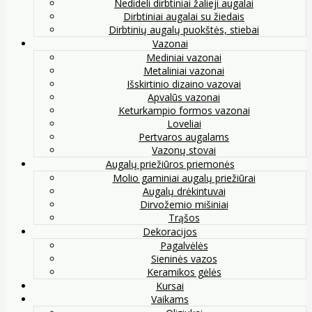
Nedideli dirbtiniai žalieji augalai
Dirbtiniai augalai su žiedais
Dirbtinių augalų puokštės, stiebai
Vazonai
Mediniai vazonai
Metaliniai vazonai
Išskirtinio dizaino vazovai
Apvalūs vazonai
Keturkampio formos vazonai
Loveliai
Pertvaros augalams
Vazonų stovai
Augalų priežiūros priemonės
Molio gaminiai augalų priežiūrai
Augalų drėkintuvai
Dirvožemio mišiniai
Trąšos
Dekoracijos
Pagalvėlės
Sieninės vazos
Keramikos gėlės
Kursai
Vaikams