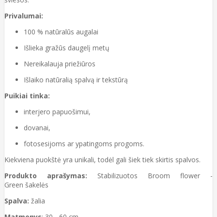
Privalumai:
100 % natūralūs augalai
Išlieka gražūs daugelį metų
Nereikalauja priežiūros
Išlaiko natūralią spalvą ir tekstūrą
Puikiai tinka:
interjero papuošimui,
dovanai,
fotosesijoms ar ypatingoms progoms.
Kiekviena puokštė yra unikali, todėl gali šiek tiek skirtis spalvos.
Produkto aprašymas:
Stabilizuotos Broom flower -
Green šakelės
Spalva:
žalia
Matmenys
: 30 - 60 cm.