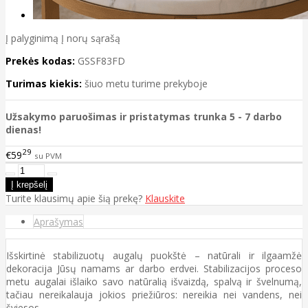
Į palyginimą
Į norų sąrašą
Prekės kodas:
GSSF83FD
Turimas kiekis:
šiuo metu turime prekyboje
Užsakymo paruošimas ir pristatymas trunka 5 - 7 darbo
dienas!
29
€59
su PVM
Turite klausimų apie šią prekę?
Klauskite
Aprašymas
Išskirtinė stabilizuotų augalų puokštė – natūrali ir ilgaamžė
dekoracija Jūsų namams ar darbo erdvei. Stabilizacijos proceso
metu augalai išlaiko savo natūralią išvaizdą, spalvą ir švelnumą,
tačiau nereikalauja jokios priežiūros: nereikia nei vandens, nei
šviesos.