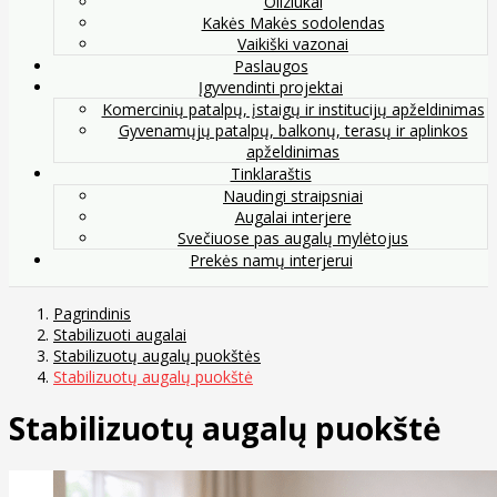
Oliziukai
Kakės Makės sodolendas
Vaikiški vazonai
Paslaugos
Įgyvendinti projektai
Komercinių patalpų, įstaigų ir institucijų apželdinimas
Gyvenamųjų patalpų, balkonų, terasų ir aplinkos
apželdinimas
Tinklaraštis
Naudingi straipsniai
Augalai interjere
Svečiuose pas augalų mylėtojus
Prekės namų interjerui
Pagrindinis
Stabilizuoti augalai
Stabilizuotų augalų puokštės
Stabilizuotų augalų puokštė
Stabilizuotų augalų puokštė