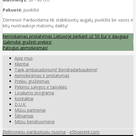
Pakuotė:
puokštė
Dėmesio! Parduodama tik stabilizuotų augalų puokštė be vazos ir
kitų nuotraukoje matomų daiktų!
Nemokamas pristatymas Lietuvoje perkant už 50 Eur ir daugiau!
Galimybė grąžinti prekes!
Patogus apmokėjimas!
Apie mus
Klientai
Tapk ambasadoriumi! Bendradarbiaukime!
Apmokėjimas ir pristatymas
Prekių grąžinimas
Pirkimo sąlygos ir taisyklės
Lojalumo programa
Kontaktai
D.U.K.
Mūsų partneriai
Šiltnamiai
Mūsų bendruomenė
Elektroninių parduotuvių nuoma
-
eShoprent.com