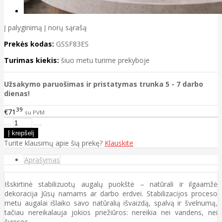
Į palyginimą
Į norų sąrašą
Prekės kodas:
GSSF83ES
Turimas kiekis:
šiuo metu turime prekyboje
Užsakymo paruošimas ir pristatymas trunka 5 - 7 darbo
dienas!
39
€71
su PVM
Turite klausimų apie šią prekę?
Klauskite
Aprašymas
Išskirtinė stabilizuotų augalų puokštė – natūrali ir ilgaamžė
dekoracija Jūsų namams ar darbo erdvei. Stabilizacijos proceso
metu augalai išlaiko savo natūralią išvaizdą, spalvą ir švelnumą,
tačiau nereikalauja jokios priežiūros: nereikia nei vandens, nei
šviesos.