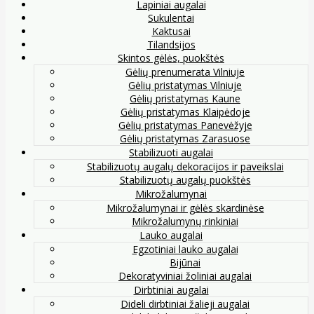
Lapiniai augalai
Sukulentai
Kaktusai
Tilandsijos
Skintos gėlės, puokštės
Gėlių prenumerata Vilniuje
Gėlių pristatymas Vilniuje
Gėlių pristatymas Kaune
Gėlių pristatymas Klaipėdoje
Gėlių pristatymas Panevėžyje
Gėlių pristatymas Zarasuose
Stabilizuoti augalai
Stabilizuotų augalų dekoracijos ir paveikslai
Stabilizuotų augalų puokštės
Mikrožalumynai
Mikrožalumynai ir gėlės skardinėse
Mikrožalumynų rinkiniai
Lauko augalai
Egzotiniai lauko augalai
Bijūnai
Dekoratyviniai žoliniai augalai
Dirbtiniai augalai
Dideli dirbtiniai žalieji augalai