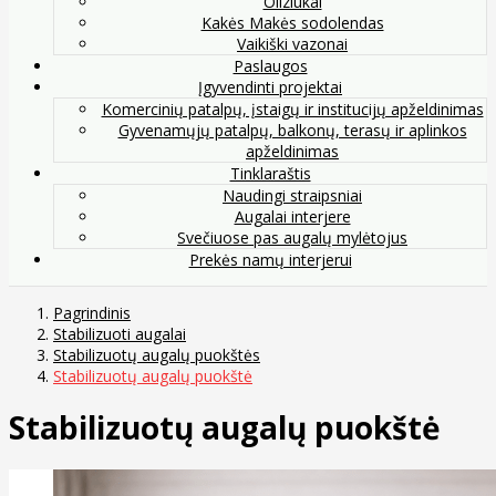
Oliziukai
Kakės Makės sodolendas
Vaikiški vazonai
Paslaugos
Įgyvendinti projektai
Komercinių patalpų, įstaigų ir institucijų apželdinimas
Gyvenamųjų patalpų, balkonų, terasų ir aplinkos
apželdinimas
Tinklaraštis
Naudingi straipsniai
Augalai interjere
Svečiuose pas augalų mylėtojus
Prekės namų interjerui
Pagrindinis
Stabilizuoti augalai
Stabilizuotų augalų puokštės
Stabilizuotų augalų puokštė
Stabilizuotų augalų puokštė