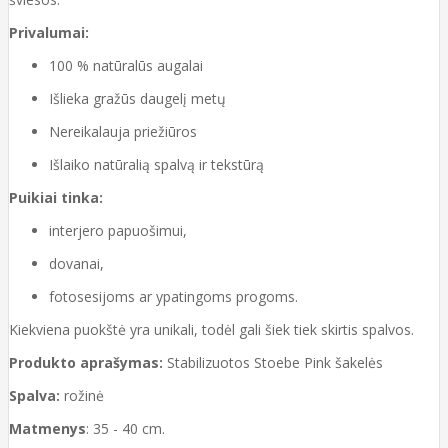
Privalumai:
100 % natūralūs augalai
Išlieka gražūs daugelį metų
Nereikalauja priežiūros
Išlaiko natūralią spalvą ir tekstūrą
Puikiai tinka:
interjero papuošimui,
dovanai,
fotosesijoms ar ypatingoms progoms.
Kiekviena puokštė yra unikali, todėl gali šiek tiek skirtis spalvos.
Produkto aprašymas:
Stabilizuotos Stoebe Pink šakelės
Spalva:
rožinė
Matmenys
: 35 - 40 cm.