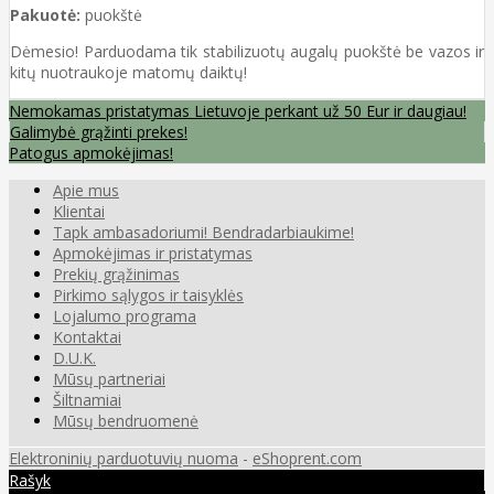
Pakuotė:
puokštė
Dėmesio! Parduodama tik stabilizuotų augalų puokštė be vazos ir
kitų nuotraukoje matomų daiktų!
Nemokamas pristatymas Lietuvoje perkant už 50 Eur ir daugiau!
Galimybė grąžinti prekes!
Patogus apmokėjimas!
Apie mus
Klientai
Tapk ambasadoriumi! Bendradarbiaukime!
Apmokėjimas ir pristatymas
Prekių grąžinimas
Pirkimo sąlygos ir taisyklės
Lojalumo programa
Kontaktai
D.U.K.
Mūsų partneriai
Šiltnamiai
Mūsų bendruomenė
Elektroninių parduotuvių nuoma
-
eShoprent.com
Rašyk