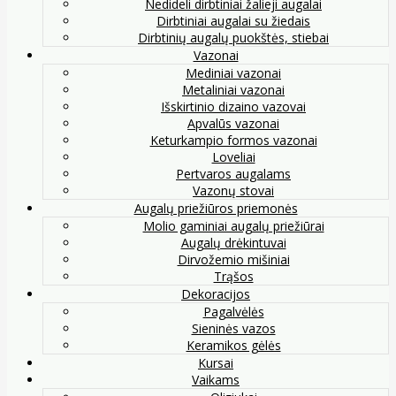
Nedideli dirbtiniai žalieji augalai
Dirbtiniai augalai su žiedais
Dirbtinių augalų puokštės, stiebai
Vazonai
Mediniai vazonai
Metaliniai vazonai
Išskirtinio dizaino vazovai
Apvalūs vazonai
Keturkampio formos vazonai
Loveliai
Pertvaros augalams
Vazonų stovai
Augalų priežiūros priemonės
Molio gaminiai augalų priežiūrai
Augalų drėkintuvai
Dirvožemio mišiniai
Trąšos
Dekoracijos
Pagalvėlės
Sieninės vazos
Keramikos gėlės
Kursai
Vaikams