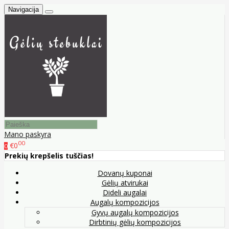
Navigacija
Mano paskyra
00
€0
0
Prekių krepšelis tuščias!
Dovanų kuponai
Gėlių atvirukai
Dideli augalai
Augalų kompozicijos
Gyvų augalų kompozicijos
Dirbtinių gėlių kompozicijos