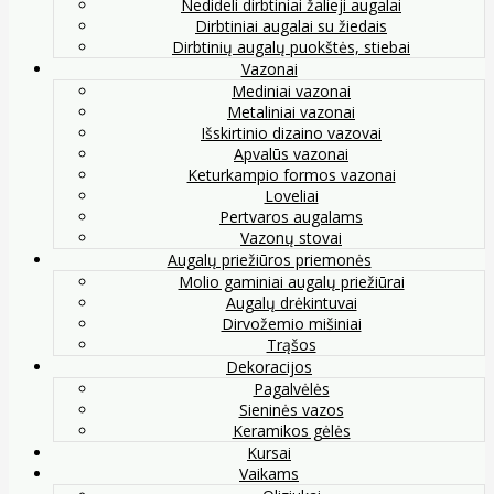
Nedideli dirbtiniai žalieji augalai
Dirbtiniai augalai su žiedais
Dirbtinių augalų puokštės, stiebai
Vazonai
Mediniai vazonai
Metaliniai vazonai
Išskirtinio dizaino vazovai
Apvalūs vazonai
Keturkampio formos vazonai
Loveliai
Pertvaros augalams
Vazonų stovai
Augalų priežiūros priemonės
Molio gaminiai augalų priežiūrai
Augalų drėkintuvai
Dirvožemio mišiniai
Trąšos
Dekoracijos
Pagalvėlės
Sieninės vazos
Keramikos gėlės
Kursai
Vaikams