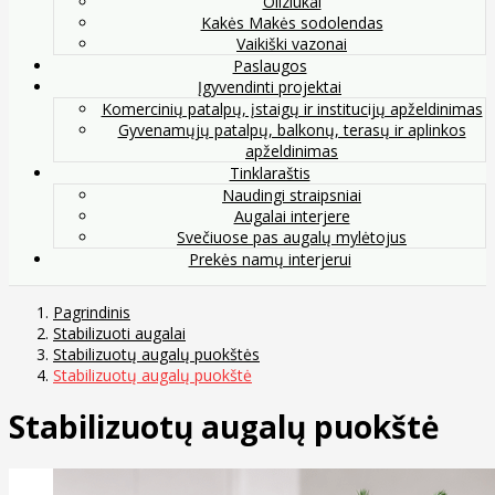
Oliziukai
Kakės Makės sodolendas
Vaikiški vazonai
Paslaugos
Įgyvendinti projektai
Komercinių patalpų, įstaigų ir institucijų apželdinimas
Gyvenamųjų patalpų, balkonų, terasų ir aplinkos
apželdinimas
Tinklaraštis
Naudingi straipsniai
Augalai interjere
Svečiuose pas augalų mylėtojus
Prekės namų interjerui
Pagrindinis
Stabilizuoti augalai
Stabilizuotų augalų puokštės
Stabilizuotų augalų puokštė
Stabilizuotų augalų puokštė