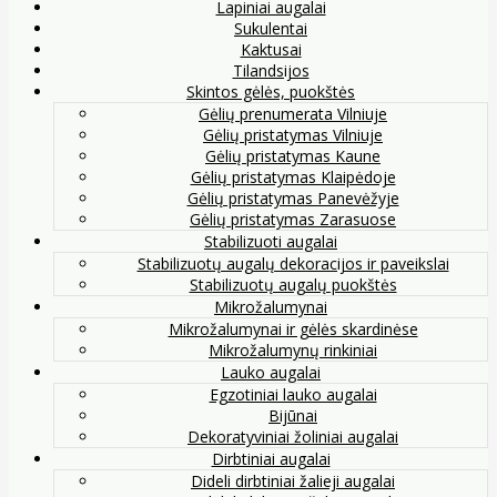
Lapiniai augalai
Sukulentai
Kaktusai
Tilandsijos
Skintos gėlės, puokštės
Gėlių prenumerata Vilniuje
Gėlių pristatymas Vilniuje
Gėlių pristatymas Kaune
Gėlių pristatymas Klaipėdoje
Gėlių pristatymas Panevėžyje
Gėlių pristatymas Zarasuose
Stabilizuoti augalai
Stabilizuotų augalų dekoracijos ir paveikslai
Stabilizuotų augalų puokštės
Mikrožalumynai
Mikrožalumynai ir gėlės skardinėse
Mikrožalumynų rinkiniai
Lauko augalai
Egzotiniai lauko augalai
Bijūnai
Dekoratyviniai žoliniai augalai
Dirbtiniai augalai
Dideli dirbtiniai žalieji augalai