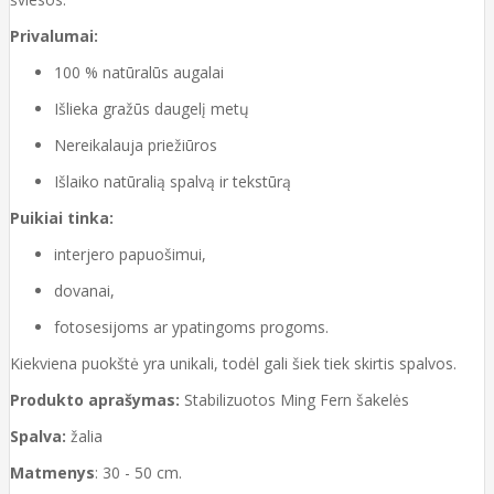
Privalumai:
100 % natūralūs augalai
Išlieka gražūs daugelį metų
Nereikalauja priežiūros
Išlaiko natūralią spalvą ir tekstūrą
Puikiai tinka:
interjero papuošimui,
dovanai,
fotosesijoms ar ypatingoms progoms.
Kiekviena puokštė yra unikali, todėl gali šiek tiek skirtis spalvos.
Produkto aprašymas:
Stabilizuotos Ming Fern šakelės
Spalva:
žalia
Matmenys
: 30 - 50 cm.