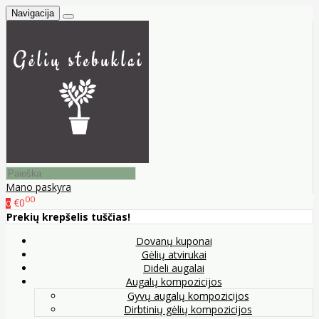
Navigacija
Mano paskyra
00
€0
0
Prekių krepšelis tuščias!
Dovanų kuponai
Gėlių atvirukai
Dideli augalai
Augalų kompozicijos
Gyvų augalų kompozicijos
Dirbtinių gėlių kompozicijos