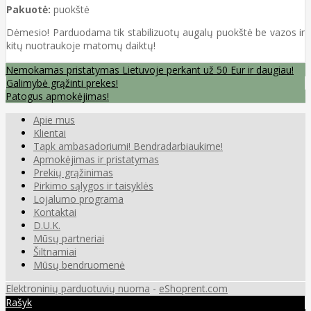
Pakuotė:
puokštė
Dėmesio! Parduodama tik stabilizuotų augalų puokštė be vazos ir
kitų nuotraukoje matomų daiktų!
Nemokamas pristatymas Lietuvoje perkant už 50 Eur ir daugiau!
Galimybė grąžinti prekes!
Patogus apmokėjimas!
Apie mus
Klientai
Tapk ambasadoriumi! Bendradarbiaukime!
Apmokėjimas ir pristatymas
Prekių grąžinimas
Pirkimo sąlygos ir taisyklės
Lojalumo programa
Kontaktai
D.U.K.
Mūsų partneriai
Šiltnamiai
Mūsų bendruomenė
Elektroninių parduotuvių nuoma
-
eShoprent.com
Rašyk