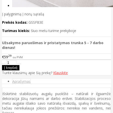
Į palyginimą
Į norų sąrašą
Prekės kodas:
GSSF83E
Turimas kiekis:
šiuo metu turime prekyboje
Užsakymo paruošimas ir pristatymas trunka 5 - 7 darbo
dienas!
29
€59
su PVM
Turite klausimų apie šią prekę?
Klauskite
Aprašymas
Išskirtinė stabilizuotų augalų puokštė – natūrali ir ilgaamžė
dekoracija Jūsų namams ar darbo erdvei. Stabilizacijos proceso
metu augalai išlaiko savo natūralią išvaizdą, spalvą ir švelnumą,
tačiau nereikalauja jokios priežiūros: nereikia nei vandens, nei
šviesos.