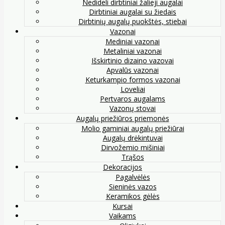
Nedideli dirbtiniai žalieji augalai
Dirbtiniai augalai su žiedais
Dirbtinių augalų puokštės, stiebai
Vazonai
Mediniai vazonai
Metaliniai vazonai
Išskirtinio dizaino vazovai
Apvalūs vazonai
Keturkampio formos vazonai
Loveliai
Pertvaros augalams
Vazonų stovai
Augalų priežiūros priemonės
Molio gaminiai augalų priežiūrai
Augalų drėkintuvai
Dirvožemio mišiniai
Trąšos
Dekoracijos
Pagalvėlės
Sieninės vazos
Keramikos gėlės
Kursai
Vaikams