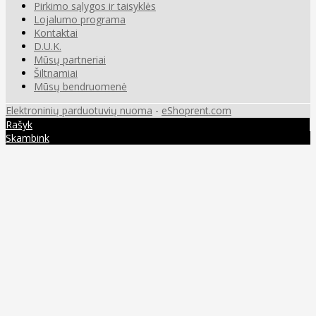
Pirkimo sąlygos ir taisyklės
Lojalumo programa
Kontaktai
D.U.K.
Mūsų partneriai
Šiltnamiai
Mūsų bendruomenė
Elektroninių parduotuvių nuoma
-
eShoprent.com
Rašyk
Skambink