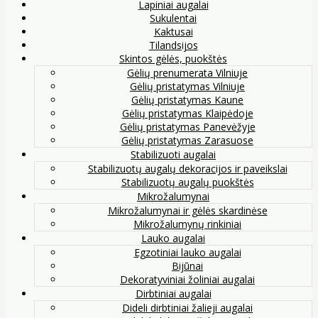
Lapiniai augalai
Sukulentai
Kaktusai
Tilandsijos
Skintos gėlės, puokštės
Gėlių prenumerata Vilniuje
Gėlių pristatymas Vilniuje
Gėlių pristatymas Kaune
Gėlių pristatymas Klaipėdoje
Gėlių pristatymas Panevėžyje
Gėlių pristatymas Zarasuose
Stabilizuoti augalai
Stabilizuotų augalų dekoracijos ir paveikslai
Stabilizuotų augalų puokštės
Mikrožalumynai
Mikrožalumynai ir gėlės skardinėse
Mikrožalumynų rinkiniai
Lauko augalai
Egzotiniai lauko augalai
Bijūnai
Dekoratyviniai žoliniai augalai
Dirbtiniai augalai
Dideli dirbtiniai žalieji augalai