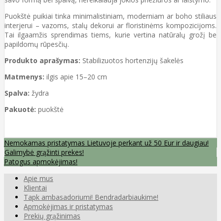
Puokštė puikiai tinka minimalistiniam, moderniam ar boho stiliaus
interjerui – vazoms, stalų dekorui ar floristinėms kompozicijoms.
Tai ilgaamžis sprendimas tiems, kurie vertina natūralų grožį be
papildomų rūpesčių.
Produkto aprašymas:
Stabilizuotos hortenzijų šakelės
Matmenys:
ilgis apie 15–20 cm
Spalva:
žydra
Pakuotė:
puokštė
Nemokamas pristatymas Lietuvoje perkant už 50 Eur ir daugiau!
Galimybė grąžinti prekes!
Patogus apmokėjimas!
Apie mus
Klientai
Tapk ambasadoriumi! Bendradarbiaukime!
Apmokėjimas ir pristatymas
Prekių grąžinimas