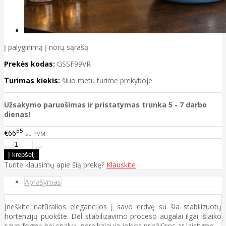
Į palyginimą
Į norų sąrašą
Prekės kodas:
GSSF99VR
Turimas kiekis:
šiuo metu turime prekyboje
Užsakymo paruošimas ir pristatymas trunka 5 - 7 darbo
dienas!
55
€66
su PVM
Turite klausimų apie šią prekę?
Klauskite
Aprašymas
Įneškite natūralios elegancijos į savo erdvę su šia stabilizuotų
hortenzijų puokšte. Dėl stabilizavimo proceso augalai ilgai išlaiko
savo formą bei spalvą, nereikalauja jokios priežiūros ar laistymo.