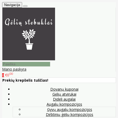
Navigacija
Mano paskyra
00
€0
0
Prekių krepšelis tuščias!
Dovanų kuponai
Gėlių atvirukai
Dideli augalai
Augalų kompozicijos
Gyvų augalų kompozicijos
Dirbtinių gėlių kompozicijos