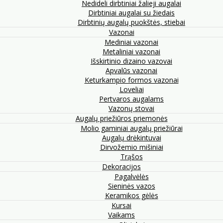
Nedideli dirbtiniai žalieji augalai
Dirbtiniai augalai su žiedais
Dirbtinių augalų puokštės, stiebai
Vazonai
Mediniai vazonai
Metaliniai vazonai
Išskirtinio dizaino vazovai
Apvalūs vazonai
Keturkampio formos vazonai
Loveliai
Pertvaros augalams
Vazonų stovai
Augalų priežiūros priemonės
Molio gaminiai augalų priežiūrai
Augalų drėkintuvai
Dirvožemio mišiniai
Trąšos
Dekoracijos
Pagalvėlės
Sieninės vazos
Keramikos gėlės
Kursai
Vaikams