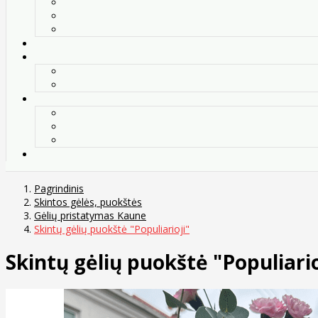
Pagrindinis
Skintos gėlės, puokštės
Gėlių pristatymas Kaune
Skintų gėlių puokštė "Populiarioji"
Skintų gėlių puokštė "Populiario