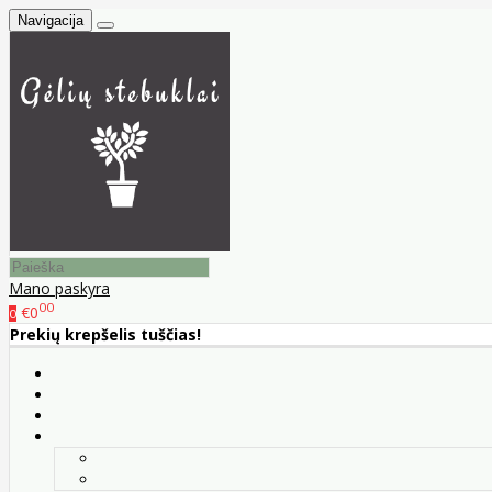
Navigacija
Mano paskyra
00
€0
0
Prekių krepšelis tuščias!