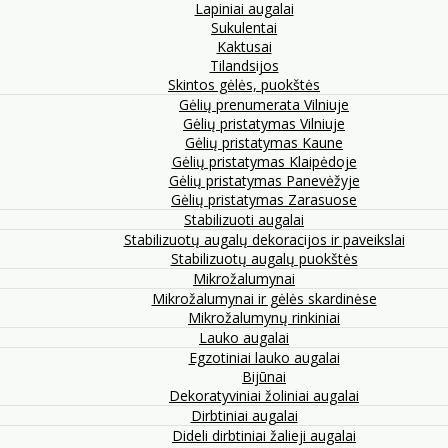
Lapiniai augalai
Sukulentai
Kaktusai
Tilandsijos
Skintos gėlės, puokštės
Gėlių prenumerata Vilniuje
Gėlių pristatymas Vilniuje
Gėlių pristatymas Kaune
Gėlių pristatymas Klaipėdoje
Gėlių pristatymas Panevėžyje
Gėlių pristatymas Zarasuose
Stabilizuoti augalai
Stabilizuotų augalų dekoracijos ir paveikslai
Stabilizuotų augalų puokštės
Mikrožalumynai
Mikrožalumynai ir gėlės skardinėse
Mikrožalumynų rinkiniai
Lauko augalai
Egzotiniai lauko augalai
Bijūnai
Dekoratyviniai žoliniai augalai
Dirbtiniai augalai
Dideli dirbtiniai žalieji augalai