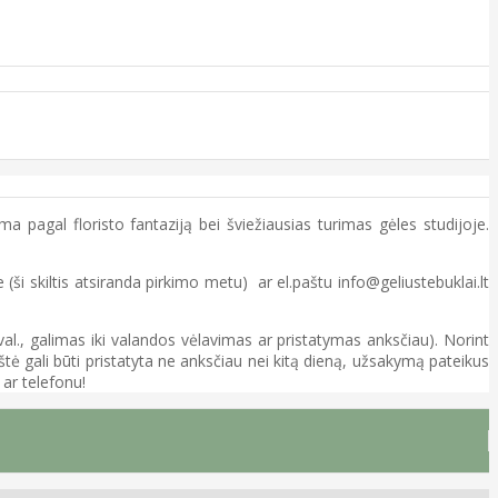
ma pagal floristo fantaziją bei šviežiausias turimas gėles studijoje.
(ši skiltis atsiranda pirkimo metu) ar el.paštu info@geliustebuklai.lt
 val., galimas iki valandos vėlavimas ar pristatymas anksčiau). Norint
tė gali būti pristatyta ne anksčiau nei kitą dieną, užsakymą pateikus
 ar telefonu!