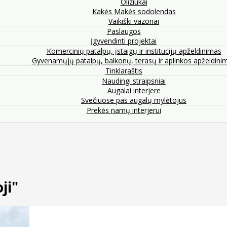
Oliziukai
Kakės Makės sodolendas
Vaikiški vazonai
Paslaugos
Įgyvendinti projektai
Komercinių patalpų, įstaigų ir institucijų apželdinimas
Gyvenamųjų patalpų, balkonų, terasų ir aplinkos apželdini
Tinklaraštis
Naudingi straipsniai
Augalai interjere
Svečiuose pas augalų mylėtojus
Prekės namų interjerui
ji"