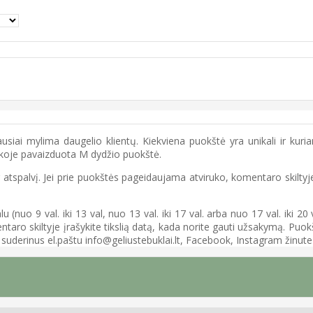
ausiai mylima daugelio klientų. Kiekviena puokštė yra unikali ir kuria
ukoje pavaizduota M dydžio puokštė.
r atspalvį. Jei prie puokštės pageidaujama atviruko, komentaro skiltyje 
 (nuo 9 val. iki 13 val, nuo 13 val. iki 17 val. arba nuo 17 val. iki 20
aro skiltyje įrašykite tikslią datą, kada norite gauti užsakymą. Puokš
o suderinus el.paštu info@geliustebuklai.lt, Facebook, Instagram žinute