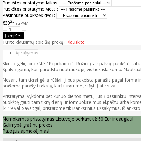
Puokštės pristatymo laikas :
Puokštės pristatymo vieta :
Pasirinkite puokštės dydį :
25
€30
su PVM
Turite klausimų apie šią prekę?
Klauskite
Aprašymas
Skintų gėlių puokštė "Populiarioji". Rožinių atspalvių puokštė, labi
Spalvų gama, kuri parodyta nuotraukoje, vis tiek išlaikoma. Nuotra
Nesant tam tikrai gėlių rūšiai, ji bus pakeista panašia pagal formą i
prašome parašyti tekstą, kurį turėtume įrašyti į atviruką.
Pristatymai vykdomi bet kuriuo dienos metu, Jūsų pasirinktu intervalu
puokštę gauti tam tikrą dieną, informuokite mus el.paštu arba koment
iki 19 val. Savaitgalį pristatome tik išankstinius užsakymus, iš ankst
Nemokamas pristatymas Lietuvoje perkant už 50 Eur ir daugiau!
Galimybė grąžinti prekes!
Patogus apmokėjimas!