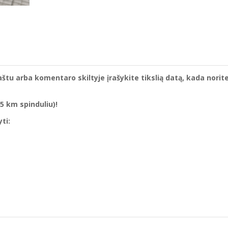
štu arba komentaro skiltyje įrašykite tikslią datą, kada norit
5 km spinduliu)!
ti: