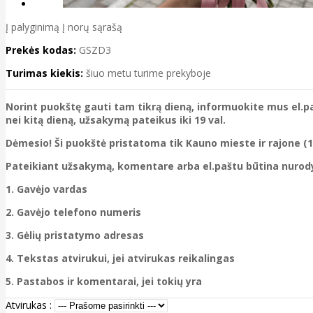
Į palyginimą
Į norų sąrašą
Prekės kodas:
GSZD3
Turimas kiekis:
šiuo metu turime prekyboje
Norint puokštę gauti tam tikrą dieną, informuokite mus el.pa
nei kitą dieną, užsakymą pateikus iki 19 val.
Dėmesio! Ši puokštė pristatoma tik Kauno mieste ir rajone (1
Pateikiant užsakymą, komentare arba el.paštu būtina nurody
1. Gavėjo vardas
2. Gavėjo telefono numeris
3. Gėlių pristatymo adresas
4. Tekstas atvirukui, jei atvirukas reikalingas
5. Pastabos ir komentarai, jei tokių yra
Atvirukas :