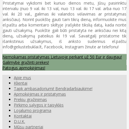
Pristatymai vykdomi bet kuriuo dienos metu, Jūsų pasirinktu
intervalu (nuo 9 val. iki 13 val, nuo 13 val. iki 17 val. arba nuo 17
val. iki 20 val., galimas iki valandos vėlavimas ar pristatymas
anksčiau). Norint puokštę gauti tam tikrą dieną, informuokite mus
el.paštu arba komentaro skiltyje įrašykite tikslią datą, kada norite
gauti užsakymą. Puokštė gali būti pristatyta ne anksčiau nei kitą
dieną, užsakymą pateikus iki 19 val. Savaitgalį pristatome tik
išankstinius užsakymus, iš anksto suderinus el.paštu
info@geliustebuklai.lt, Facebook, Instagram žinute ar telefonu!
Nemokamas pristatymas Lietuvoje perkant už 50 Eur ir daugiau!
Galimybė grąžinti prekes!
Patogus apmokėjimas!
Apie mus
Klientai
Tapk ambasadoriumi! Bendradarbiaukime!
Apmokėjimas ir pristatymas
Prekių grąžinimas
Pirkimo sąlygos ir taisyklės
Lojalumo programa
Kontaktai
D.U.K.
Mūsų partneriai