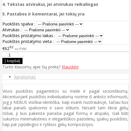
4. Tekstas atvirukui, jei atvirukas reikalingas
5. Pastabos ir komentarai, jei tokių yra
Puokštės spalva :
Atvirukas :
Puokštės pristatymo laikas :
Puokštės pristatymo vieta :
92
€62
su PVM
Turite klausimų apie šią prekę?
Klauskite
Aprašymas
Visos puokštės pagamintos su meile ir pagal sezoniškumą.
Akcentuojant puokštės individualumą norime iš anksto informuoti,
jog ji NEBUS visiškai identiška, kaip esanti nuotraukoje, tačiau bus
labai panaši spalvomis ir savo stiliumi. Nesant tam tikrai gėlių
rūšiai, ji bus pakeista panašia pagal formą ir atspalvį. Gali būti
sukurtos minimalistinės ir elegantiškos pastelinių spalvų puokštės,
taip pat įspūdingos ir ryškios gėlių kompozicijos.