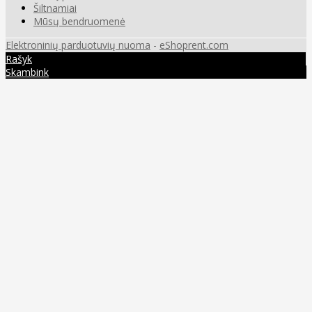
Šiltnamiai
Mūsų bendruomenė
Elektroninių parduotuvių nuoma
-
eShoprent.com
Rašyk
Skambink