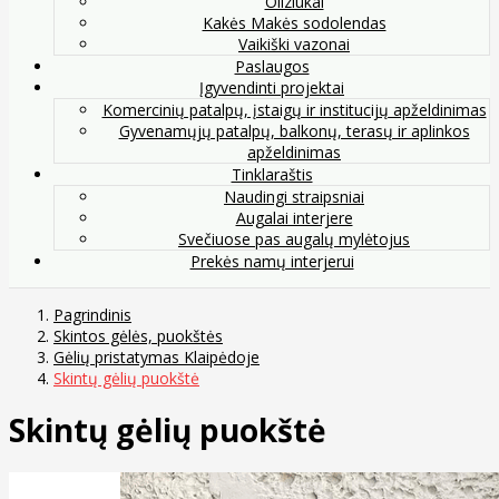
Oliziukai
Kakės Makės sodolendas
Vaikiški vazonai
Paslaugos
Įgyvendinti projektai
Komercinių patalpų, įstaigų ir institucijų apželdinimas
Gyvenamųjų patalpų, balkonų, terasų ir aplinkos
apželdinimas
Tinklaraštis
Naudingi straipsniai
Augalai interjere
Svečiuose pas augalų mylėtojus
Prekės namų interjerui
Pagrindinis
Skintos gėlės, puokštės
Gėlių pristatymas Klaipėdoje
Skintų gėlių puokštė
Skintų gėlių puokštė