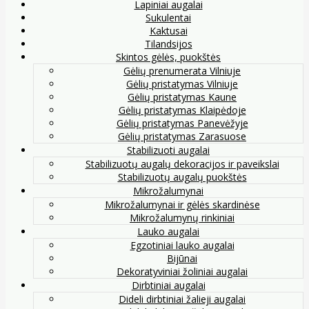
Lapiniai augalai
Sukulentai
Kaktusai
Tilandsijos
Skintos gėlės, puokštės
Gėlių prenumerata Vilniuje
Gėlių pristatymas Vilniuje
Gėlių pristatymas Kaune
Gėlių pristatymas Klaipėdoje
Gėlių pristatymas Panevėžyje
Gėlių pristatymas Zarasuose
Stabilizuoti augalai
Stabilizuotų augalų dekoracijos ir paveikslai
Stabilizuotų augalų puokštės
Mikrožalumynai
Mikrožalumynai ir gėlės skardinėse
Mikrožalumynų rinkiniai
Lauko augalai
Egzotiniai lauko augalai
Bijūnai
Dekoratyviniai žoliniai augalai
Dirbtiniai augalai
Dideli dirbtiniai žalieji augalai