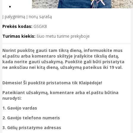
Į palyginimą
Į norų sąrašą
Prekės kodas:
GSGK8
Turimas kiekis:
šiuo metu turime prekyboje
Norint puokštę gauti tam tikrą dieną, informuokite mus
el.paštu arba komentaro skiltyje įrašykite tikslią datą,
kada norite gauti užsakymą. Puokštė gali būti pristatyta
ne anksčiau nei kitą dieną, užsakymą pateikus iki 19 val.
Dėmesio! Ši puokštė pristatoma tik Klaipėdoje!
Pateikiant užsakymą, komentare arba el.paštu būtina
nurodyti:
1. Gavėjo vardas
2. Gavėjo telefono numeris
3. Gėlių pristatymo adresas