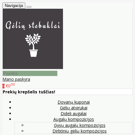
Navigacija
Mano paskyra
00
€0
0
Prekių krepšelis tuščias!
Dovanų kuponai
Gėlių atvirukai
Dideli augalai
Augalų kompozicijos
Gyvų augalų kompozicijos
Dirbtinių gėlių kompozicijos