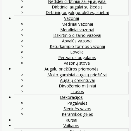
Nedideli dirbtiniai žalieji augalai
Dirbtiniai augalai su žiedais
Dirbtinių augalų puokštės, stiebai
Vazonai
Mediniai vazonai
Metaliniai vazonai
Išskirtinio dizaino vazovai
Apvalūs vazonai
Keturkampio formos vazonai
Loveliai
Pertvaros augalams
Vazonų stovai
Augalų priežiūros priemonės
Molio gaminiai augalų priežiūrai
Augalų drėkintuvai
Dirvožemio mišiniai
Trąšos
Dekoracijos
Pagalvėlės
Sieninės vazos
Keramikos gėlės
Kursai
Vaikams