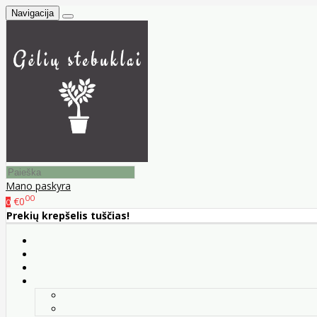
Navigacija
Mano paskyra
00
€0
0
Prekių krepšelis tuščias!