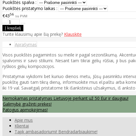
Puokštės spalva :
Puokštės pristatymo laikas :
56
€43
su PVM
Turite klausimų apie šią prekę?
Klauskite
Aprašymas
Visos puokštės pagamintos su meile ir pagal sezoniškumą. Akcentuoja
spalvomis ir savo stiliumi. Nesant tam tikrai gėlių rūšiai, ji bus pa
ryškios gėlių kompozicijos.
Pristatymai vykdomi bet kuriuo dienos metu, Jūsų pasirinktu intervalu
puokštę gauti tam tikrą dieną, informuokite mus el.paštu arba koment
iki 19 val. Savaitgalį pristatome tik išankstinius užsakymus, iš ankst
Nemokamas pristatymas Lietuvoje perkant už 50 Eur ir daugiau!
Galimybė grąžinti prekes!
Patogus apmokėjimas!
Apie mus
Klientai
Tapk ambasadoriumi! Bendradarbiaukime!