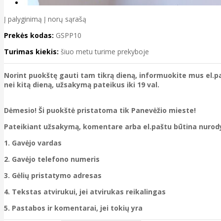
Į palyginimą
Į norų sąrašą
Prekės kodas:
GSPP10
Turimas kiekis:
šiuo metu turime prekyboje
Norint puokštę gauti tam tikrą dieną, informuokite mus el.pa
nei kitą dieną, užsakymą pateikus iki 19 val.
Dėmesio! Ši puokštė pristatoma tik Panevėžio mieste!
Pateikiant užsakymą, komentare arba el.paštu būtina nurody
1. Gavėjo vardas
2. Gavėjo telefono numeris
3. Gėlių pristatymo adresas
4. Tekstas atvirukui, jei atvirukas reikalingas
5. Pastabos ir komentarai, jei tokių yra