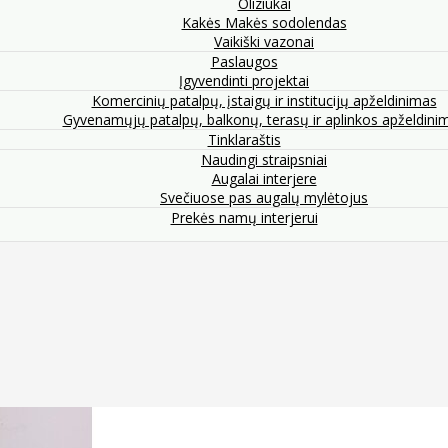
Oliziukai
Kakės Makės sodolendas
Vaikiški vazonai
Paslaugos
Įgyvendinti projektai
Komercinių patalpų, įstaigų ir institucijų apželdinimas
Gyvenamųjų patalpų, balkonų, terasų ir aplinkos apželdini
Tinklaraštis
Naudingi straipsniai
Augalai interjere
Svečiuose pas augalų mylėtojus
Prekės namų interjerui