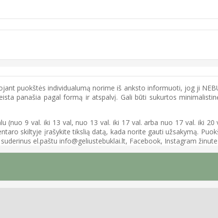
nt puokštės individualumą norime iš anksto informuoti, jog ji NEBUS 
keista panašia pagal formą ir atspalvį. Gali būti sukurtos minimalisti
 (nuo 9 val. iki 13 val, nuo 13 val. iki 17 val. arba nuo 17 val. iki 20
aro skiltyje įrašykite tikslią datą, kada norite gauti užsakymą. Puokš
o suderinus el.paštu info@geliustebuklai.lt, Facebook, Instagram žinute