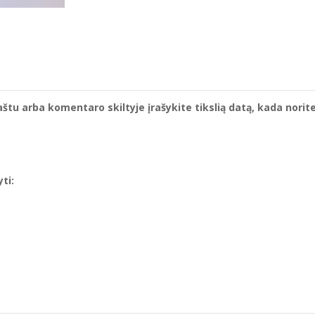
štu arba komentaro skiltyje įrašykite tikslią datą, kada norit
ti: