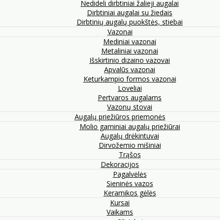
Nedideli dirbtiniai žalieji augalai
Dirbtiniai augalai su žiedais
Dirbtinių augalų puokštės, stiebai
Vazonai
Mediniai vazonai
Metaliniai vazonai
Išskirtinio dizaino vazovai
Apvalūs vazonai
Keturkampio formos vazonai
Loveliai
Pertvaros augalams
Vazonų stovai
Augalų priežiūros priemonės
Molio gaminiai augalų priežiūrai
Augalų drėkintuvai
Dirvožemio mišiniai
Trąšos
Dekoracijos
Pagalvėlės
Sieninės vazos
Keramikos gėlės
Kursai
Vaikams