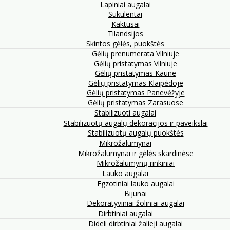
Lapiniai augalai
Sukulentai
Kaktusai
Tilandsijos
Skintos gėlės, puokštės
Gėlių prenumerata Vilniuje
Gėlių pristatymas Vilniuje
Gėlių pristatymas Kaune
Gėlių pristatymas Klaipėdoje
Gėlių pristatymas Panevėžyje
Gėlių pristatymas Zarasuose
Stabilizuoti augalai
Stabilizuotų augalų dekoracijos ir paveikslai
Stabilizuotų augalų puokštės
Mikrožalumynai
Mikrožalumynai ir gėlės skardinėse
Mikrožalumynų rinkiniai
Lauko augalai
Egzotiniai lauko augalai
Bijūnai
Dekoratyviniai žoliniai augalai
Dirbtiniai augalai
Dideli dirbtiniai žalieji augalai