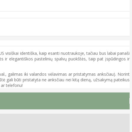
visiškai identiška, kaip esanti nuotraukoje, tačiau bus labai panaši
nės ir elegantiškos pastelinių spalvų puokštės, taip pat įspūdingos ir
 val., galimas iki valandos vėlavimas ar pristatymas anksčiau). Norint
tė gali būti pristatyta ne anksčiau nei kitą dieną, užsakymą pateikus
 ar telefonu!