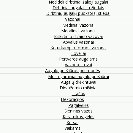
Nedideli dirbtiniai žalieji augalai
Dirbtiniai augalai su žiedais
Dirbtinių augalų puokštės, stiebai
Vazonai
Mediniai vazonai
Metaliniai vazonai
Išskirtinio dizaino vazovai
Apvalūs vazonai
Keturkampio formos vazonai
Loveliai
Pertvaros augalams
Vazonų stovai
Augalų priežiūros priemonės
Molio gaminiai augalų priežiūrai
Augalų drėkintuvai
Dirvožemio mišiniai
Trąšos
Dekoracijos
Pagalvėlės
Sieninės vazos
Keramikos gėlės
Kursai
Vaikams