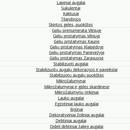
Lapiniai augalai
Sukulentai
Kaktusai
Tilandsijos
Skintos gėlės, puokštės
Gėlių prenumerata Vilniuje
Gėlių pristatymas Vilniuje
Gėlių pristatymas Kaune
Gėlių pristatymas Klaipėdoje
Gėlių pristatymas Panevėžyje
Gėlių pristatymas Zarasuose
Stabilizuoti augalai
Stabilizuotų augalų dekoracijos ir paveikslai
Stabilizuotų augalų puokštės
Mikrožalumynai
Mikrožalumynai ir gėlės skardinėse
Mikrožalumynų rinkiniai
Lauko augalai
Egzotiniai lauko augalai
Bijūnai
Dekoratyviniai žoliniai augalai
Dirbtiniai augalai
Dideli dirbtiniai žalieji augalai