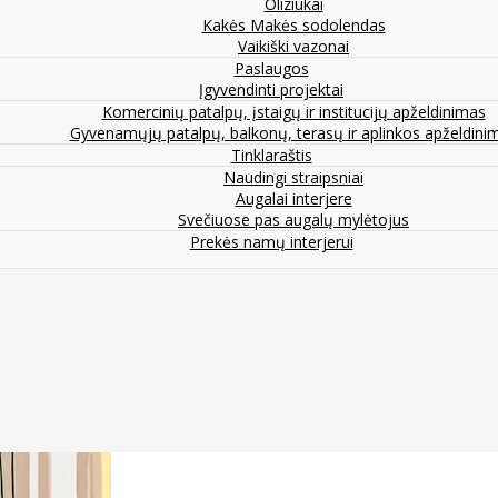
Oliziukai
Kakės Makės sodolendas
Vaikiški vazonai
Paslaugos
Įgyvendinti projektai
Komercinių patalpų, įstaigų ir institucijų apželdinimas
Gyvenamųjų patalpų, balkonų, terasų ir aplinkos apželdini
Tinklaraštis
Naudingi straipsniai
Augalai interjere
Svečiuose pas augalų mylėtojus
Prekės namų interjerui