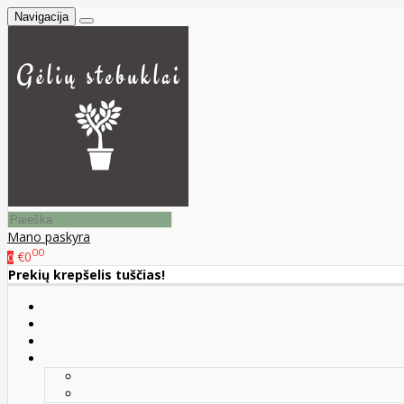
Navigacija
Mano paskyra
00
€0
0
Prekių krepšelis tuščias!