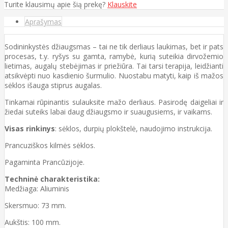
Turite klausimų apie šią prekę?
Klauskite
Aprašymas
Sodininkystės džiaugsmas – tai ne tik derliaus laukimas, bet ir pats
procesas, t.y. ryšys su gamta, ramybė, kurią suteikia dirvožemio
lietimas, augalų stebėjimas ir priežiūra. Tai tarsi terapija, leidžianti
atsikvėpti nuo kasdienio šurmulio. Nuostabu matyti, kaip iš mažos
sėklos išauga stiprus augalas.
Tinkamai rūpinantis sulauksite mažo derliaus. Pasirodę daigeliai ir
žiedai suteiks labai daug džiaugsmo ir suaugusiems, ir vaikams.
Visas rinkinys
: sėklos, durpių plokštelė, naudojimo instrukcija.
Prancuziškos kilmės sėklos.
Pagaminta Prancūzijoje.
Techninė charakteristika:
Medžiaga: Aliuminis
Skersmuo: 73 mm.
Aukštis: 100 mm.