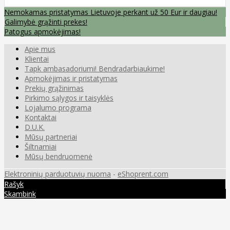
Nemokamas pristatymas Lietuvoje perkant už 50 Eur ir daugiau!
Galimybė grąžinti prekes!
Patogus apmokėjimas!
Apie mus
Klientai
Tapk ambasadoriumi! Bendradarbiaukime!
Apmokėjimas ir pristatymas
Prekių grąžinimas
Pirkimo sąlygos ir taisyklės
Lojalumo programa
Kontaktai
D.U.K.
Mūsų partneriai
Šiltnamiai
Mūsų bendruomenė
Elektroninių parduotuvių nuoma
-
eShoprent.com
Rašyk
Skambink