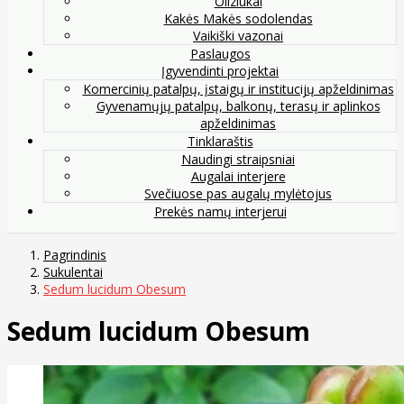
Oliziukai
Kakės Makės sodolendas
Vaikiški vazonai
Paslaugos
Įgyvendinti projektai
Komercinių patalpų, įstaigų ir institucijų apželdinimas
Gyvenamųjų patalpų, balkonų, terasų ir aplinkos
apželdinimas
Tinklaraštis
Naudingi straipsniai
Augalai interjere
Svečiuose pas augalų mylėtojus
Prekės namų interjerui
Pagrindinis
Sukulentai
Sedum lucidum Obesum
Sedum lucidum Obesum