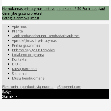
Nemokamas pristatymas Lietuvoje perkant už 50 Eur ir daugiau!
Galimybė grąžinti prekes!
Patogus apmokėjimas!
Apie mus
Klientai
Tapk ambasadoriumi! Bendradarbiaukime!
Apmokėjimas ir pristatymas
Prekių grąžinimas
Pirkimo sąlygos ir taisyklės
Lojalumo programa
Kontaktai
D.U.K.
Mūsų partneriai
Šiltnamiai
Mūsų bendruomenė
Elektroninių parduotuvių nuoma
-
eShoprent.com
Rašyk
Skambink