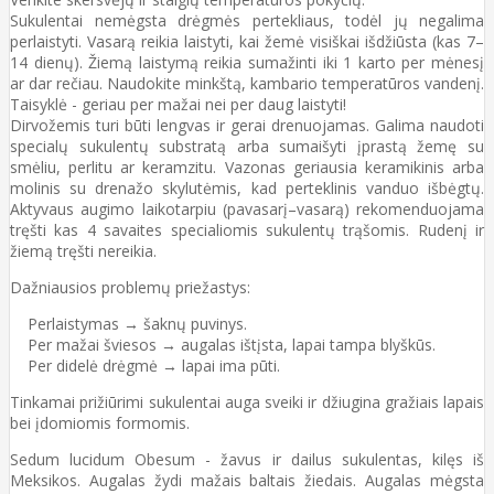
Sukulentai nemėgsta drėgmės pertekliaus, todėl jų negalima
perlaistyti. Vasarą reikia laistyti, kai žemė visiškai išdžiūsta (kas 7–
14 dienų). Žiemą laistymą reikia sumažinti iki 1 karto per mėnesį
ar dar rečiau. Naudokite minkštą, kambario temperatūros vandenį.
Taisyklė - geriau per mažai nei per daug laistyti!
Dirvožemis turi būti lengvas ir gerai drenuojamas. Galima naudoti
specialų sukulentų substratą arba sumaišyti įprastą žemę su
smėliu, perlitu ar keramzitu. Vazonas geriausia keramikinis arba
molinis su drenažo skylutėmis, kad perteklinis vanduo išbėgtų.
Aktyvaus augimo laikotarpiu (pavasarį–vasarą) rekomenduojama
tręšti kas 4 savaites specialiomis sukulentų trąšomis. Rudenį ir
žiemą tręšti nereikia.
Dažniausios problemų priežastys:
Perlaistymas → šaknų puvinys.
Per mažai šviesos → augalas ištįsta, lapai tampa blyškūs.
Per didelė drėgmė → lapai ima pūti.
Tinkamai prižiūrimi sukulentai auga sveiki ir džiugina gražiais lapais
bei įdomiomis formomis.
Sedum lucidum Obesum - žavus ir dailus sukulentas, kilęs iš
Meksikos. Augalas žydi mažais baltais žiedais. Augalas mėgsta