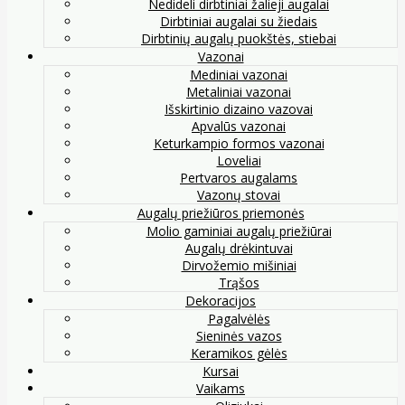
Nedideli dirbtiniai žalieji augalai
Dirbtiniai augalai su žiedais
Dirbtinių augalų puokštės, stiebai
Vazonai
Mediniai vazonai
Metaliniai vazonai
Išskirtinio dizaino vazovai
Apvalūs vazonai
Keturkampio formos vazonai
Loveliai
Pertvaros augalams
Vazonų stovai
Augalų priežiūros priemonės
Molio gaminiai augalų priežiūrai
Augalų drėkintuvai
Dirvožemio mišiniai
Trąšos
Dekoracijos
Pagalvėlės
Sieninės vazos
Keramikos gėlės
Kursai
Vaikams