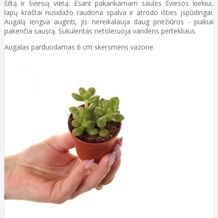
šiltą ir šviesią vietą. Esant pakankamam saulės šviesos kiekiui,
lapų kraštai nusidažo raudona spalva ir atrodo išties įspūdingai.
Augalą lengva auginti, jis nereikalauja daug priežiūros - puikiai
pakenčia sausrą. Sukulentas netoleruoja vandens pertekliaus.
Augalas parduodamas 6 cm skersmens vazone.