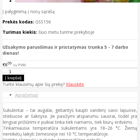
Į palyginimą
Į norų sąrašą
Prekės kodas:
GSS156
Turimas kiekis:
šiuo metu turime prekyboje
Užsakymo paruošimas ir pristatymas trunka 5 - 7 darbo
dienas!
05
€6
su PVM
Turite klausimų apie šią prekę?
Klauskite
Aprašymas
Sukulentai – tai augalai, gebantys kaupti vandenį savo lapuose,
stiebuose ar šaknyse. Jie pasižymi atsparumu sausrai, todėl yra
lengvai prižiūrimi ir puikiai tinka tiek namams, tiek biurų erdvėms.
Tinkamiausia temperatūra sukulentams yra 18–26 °C. Žiemą
nereikėtų laikyti žemesnėje nei 10 °C temperatūroje.
Venkite skersvėjų ir staigių temperatūros pokyčių.