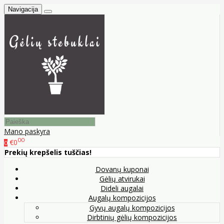
Navigacija
Mano paskyra
00
€0
0
Prekių krepšelis tuščias!
Dovanų kuponai
Gėlių atvirukai
Dideli augalai
Augalų kompozicijos
Gyvų augalų kompozicijos
Dirbtinių gėlių kompozicijos