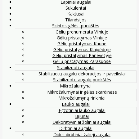
Lapiniai augalai
Sukulentai
Kaktusai
Tilandsijos
Skintos gėlės, puokštės
Gėlių prenumerata Vilniuje
Gėlių pristatymas Vilniuje
Gėlių pristatymas Kaune
Gėlių pristatymas Klaipėdoje
Gėlių pristatymas Panevėžyje
Gėlių pristatymas Zarasuose
Stabilizuoti augalai
Stabilizuotų augalų dekoracijos ir paveikslai
Stabilizuotų augalų puokštės
Mikrožalumynai
Mikrožalumynai ir gėlės skardinėse
Mikrožalumynų rinkiniai
Lauko augalai
Egzotiniai lauko augalai
Bijūnai
Dekoratyviniai žoliniai augalai
Dirbtiniai augalai
Dideli dirbtiniai žalieji augalai