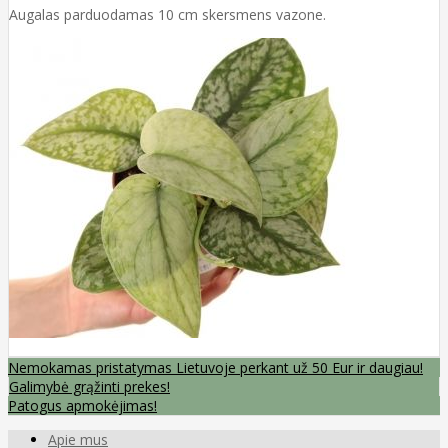
Augalas parduodamas 10 cm skersmens vazone.
Nemokamas pristatymas Lietuvoje perkant už 50 Eur ir daugiau!
Galimybė grąžinti prekes!
Patogus apmokėjimas!
Apie mus