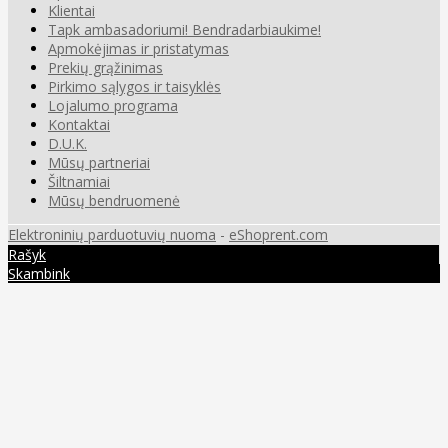
Klientai
Tapk ambasadoriumi! Bendradarbiaukime!
Apmokėjimas ir pristatymas
Prekių grąžinimas
Pirkimo sąlygos ir taisyklės
Lojalumo programa
Kontaktai
D.U.K.
Mūsų partneriai
Šiltnamiai
Mūsų bendruomenė
Elektroninių parduotuvių nuoma
-
eShoprent.com
Rašyk
Skambink