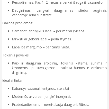
Persodinimas: Kas 1–2 metus arba kai išauga iš vazonėlio.
Dauginimas: Lengvai dauginamas stiebo auginiais
vandenyje arba substrate.
Dažnos problemos:
Garbanoti ar blyškūs lapai – per mažai šviesos.
Minkšti ar geltoni lapai – perlaistymas.
Lapai be margumo – per tamsi vieta.
Toksinis poveikis:
Kaip ir dauguma aroidinių, toksinis katėms, šunims ir
žmonėms, jei suvalgomas – sukelia burnos ir virškinimo
dirginimą.
Idealiai tinka:
Kabantys vazonai, lentynos, stelažai.
Modernūs ar „urban jungle“ interjerai.
Pradedantiesiems – nereikalauja daug priežiūros.