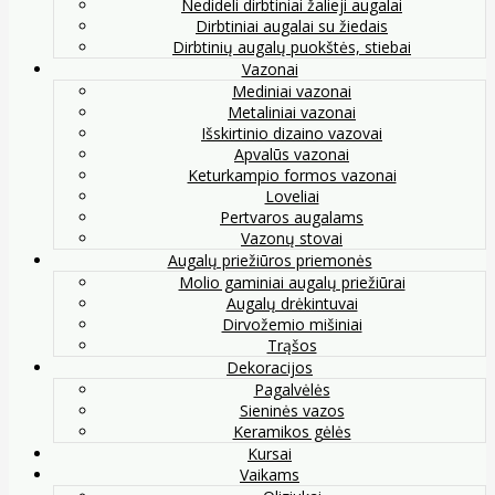
Nedideli dirbtiniai žalieji augalai
Dirbtiniai augalai su žiedais
Dirbtinių augalų puokštės, stiebai
Vazonai
Mediniai vazonai
Metaliniai vazonai
Išskirtinio dizaino vazovai
Apvalūs vazonai
Keturkampio formos vazonai
Loveliai
Pertvaros augalams
Vazonų stovai
Augalų priežiūros priemonės
Molio gaminiai augalų priežiūrai
Augalų drėkintuvai
Dirvožemio mišiniai
Trąšos
Dekoracijos
Pagalvėlės
Sieninės vazos
Keramikos gėlės
Kursai
Vaikams