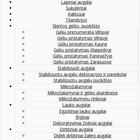
Lapiniai augalai
Sukulentai
Kaktusai
Tilandsijos
Skintos gėlės, puokštės
Gėlių prenumerata Vilniuje
Gėlių pristatymas Vilniuje
Gėlių pristatymas Kaune
Gėlių pristatymas Klaipėdoje
Gėlių pristatymas Panevėžyje
Gėlių pristatymas Zarasuose
Stabilizuoti augalai
Stabilizuotų augalų dekoracijos ir paveikslai
Stabilizuotų augalų puokštės
Mikrožalumynai
Mikrožalumynai ir gėlės skardinėse
Mikrožalumynų rinkiniai
Lauko augalai
Egzotiniai lauko augalai
Bijūnai
Dekoratyviniai žoliniai augalai
Dirbtiniai augalai
Dideli dirbtiniai žalieji augalai