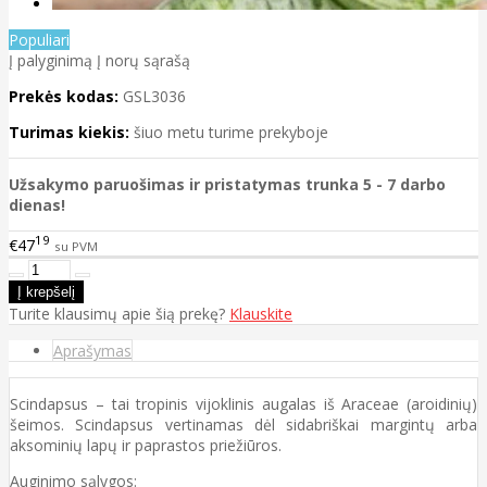
Populiari
Į palyginimą
Į norų sąrašą
Prekės kodas:
GSL3036
Turimas kiekis:
šiuo metu turime prekyboje
Užsakymo paruošimas ir pristatymas trunka 5 - 7 darbo
dienas!
19
€47
su PVM
Turite klausimų apie šią prekę?
Klauskite
Aprašymas
Scindapsus – tai tropinis vijoklinis augalas iš Araceae (aroidinių)
šeimos. Scindapsus vertinamas dėl sidabriškai margintų arba
aksominių lapų ir paprastos priežiūros.
Auginimo sąlygos: