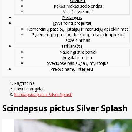
Oliziukai
Kakės Makės sodolendas
Vaikiški vazonai
Paslaugos
Įgyvendinti projektai
Komercinių patalpų, įstaigų ir institucijų apželdinimas
Gyvenamųjų patalpų, balkonų, terasų ir aplinkos
apželdinimas
Tinklaraštis
Naudingi straipsniai
Augalai interjere
Svečiuose pas augalų mylėtojus
Prekės namų interjerui
Pagrindinis
Lapiniai augalai
Scindapsus pictus Silver Splash
Scindapsus pictus Silver Splash