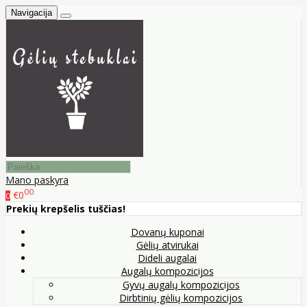
Navigacija
Mano paskyra
00
€0
0
Prekių krepšelis tuščias!
Dovanų kuponai
Gėlių atvirukai
Dideli augalai
Augalų kompozicijos
Gyvų augalų kompozicijos
Dirbtinių gėlių kompozicijos