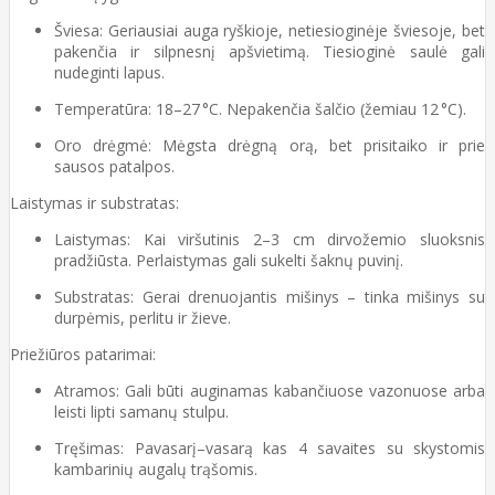
Šviesa: Geriausiai auga ryškioje, netiesioginėje šviesoje, bet
pakenčia ir silpnesnį apšvietimą. Tiesioginė saulė gali
nudeginti lapus.
Temperatūra: 18–27 °C. Nepakenčia šalčio (žemiau 12 °C).
Oro drėgmė: Mėgsta drėgną orą, bet prisitaiko ir prie
sausos patalpos.
Laistymas ir substratas:
Laistymas: Kai viršutinis 2–3 cm dirvožemio sluoksnis
pradžiūsta. Perlaistymas gali sukelti šaknų puvinį.
Substratas: Gerai drenuojantis mišinys – tinka mišinys su
durpėmis, perlitu ir žieve.
Priežiūros patarimai:
Atramos: Gali būti auginamas kabančiuose vazonuose arba
leisti lipti samanų stulpu.
Tręšimas: Pavasarį–vasarą kas 4 savaites su skystomis
kambarinių augalų trąšomis.