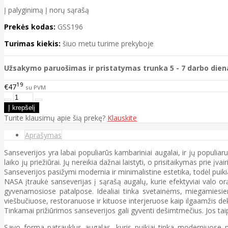
Į palyginimą
Į norų sąrašą
Prekės kodas:
GSS196
Turimas kiekis:
šiuo metu turime prekyboje
Užsakymo paruošimas ir pristatymas trunka 5 - 7 darbo dien
19
€47
su PVM
Turite klausimų apie šią prekę?
Klauskite
Aprašymas
Sanseverijos yra labai populiarūs kambariniai augalai, ir jų populia
laiko jų priežiūrai. Jų nereikia dažnai laistyti, o prisitaikymas prie į
Sanseverijos pasižymi modernia ir minimalistine estetika, todėl puikiai 
NASA įtraukė sanseverijas į sąrašą augalų, kurie efektyviai valo orą
gyvenamosiose patalpose. Idealiai tinka svetainėms, miegamiesi
viešbučiuose, restoranuose ir kituose interjeruose kaip ilgaamžis de
Tinkamai prižiūrimos sanseverijos gali gyventi dešimtmečius. Jos tai
Savo forma patrauklus augalas, kuris puikiai tinka moderniuose m