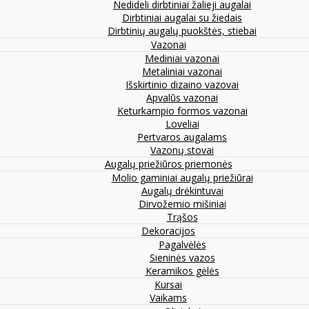
Nedideli dirbtiniai žalieji augalai
Dirbtiniai augalai su žiedais
Dirbtinių augalų puokštės, stiebai
Vazonai
Mediniai vazonai
Metaliniai vazonai
Išskirtinio dizaino vazovai
Apvalūs vazonai
Keturkampio formos vazonai
Loveliai
Pertvaros augalams
Vazonų stovai
Augalų priežiūros priemonės
Molio gaminiai augalų priežiūrai
Augalų drėkintuvai
Dirvožemio mišiniai
Trąšos
Dekoracijos
Pagalvėlės
Sieninės vazos
Keramikos gėlės
Kursai
Vaikams