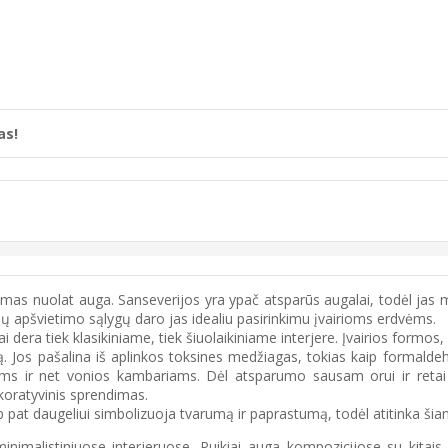
as!
rumas nuolat auga. Sanseverijos yra ypač atsparūs augalai, todėl jas mė
vairių apšvietimo sąlygų daro jas idealiu pasirinkimu įvairioms erdvėms.
dera tiek klasikiniame, tiek šiuolaikiniame interjere. Įvairios formos, sp
. Jos pašalina iš aplinkos toksines medžiagas, tokias kaip formaldehida
ems ir net vonios kambariams. Dėl atsparumo sausam orui ir retai 
koratyvinis sprendimas.
p pat daugeliui simbolizuoja tvarumą ir paprastumą, todėl atitinka šia
inimalistiniuose interjeruose. Puikiai auga kompozicijose su kitais