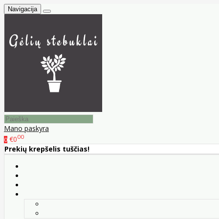
Navigacija
Mano paskyra
00
€0
0
Prekių krepšelis tuščias!