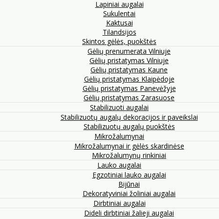
Lapiniai augalai
Sukulentai
Kaktusai
Tilandsijos
Skintos gėlės, puokštės
Gėlių prenumerata Vilniuje
Gėlių pristatymas Vilniuje
Gėlių pristatymas Kaune
Gėlių pristatymas Klaipėdoje
Gėlių pristatymas Panevėžyje
Gėlių pristatymas Zarasuose
Stabilizuoti augalai
Stabilizuotų augalų dekoracijos ir paveikslai
Stabilizuotų augalų puokštės
Mikrožalumynai
Mikrožalumynai ir gėlės skardinėse
Mikrožalumynų rinkiniai
Lauko augalai
Egzotiniai lauko augalai
Bijūnai
Dekoratyviniai žoliniai augalai
Dirbtiniai augalai
Dideli dirbtiniai žalieji augalai