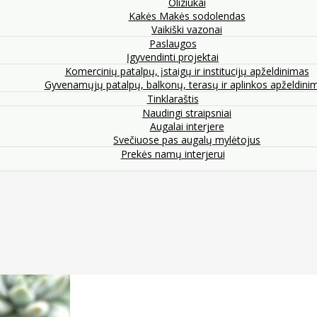
Oliziukai
Kakės Makės sodolendas
Vaikiški vazonai
Paslaugos
Įgyvendinti projektai
Komercinių patalpų, įstaigų ir institucijų apželdinimas
Gyvenamųjų patalpų, balkonų, terasų ir aplinkos apželdini
Tinklaraštis
Naudingi straipsniai
Augalai interjere
Svečiuose pas augalų mylėtojus
Prekės namų interjerui