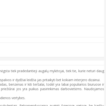
gsta tiek pradedantieji augalų mylėtojai, tiek tie, kurie neturi daug
alvos ir dydžiai leidžia jas pritaikyti bet kokiam interjero dizainui.
s, benzenas ir kiti teršalai, todėl yra labai populiarios biuruose ir
priežiūrai jos yra puikus pasirinkimas darbovietėms. Naudojamos
ndienos vertybes.
 sukulentais. Rekomenduojama auginti šviesioje vietoje, be karštų