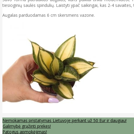
tiesioginių saulės spindulių. Laistyti ypač saikingai, kas 2-4 savaite
Augalas parduodamas 6 cm skersmens vazone.
Nemokamas pristatymas Lietuvoje perkant už 50 Eur ir daugiau!
Galimybė grąžinti prekes!
Patogus apmokėjimas!