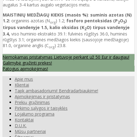
augalus 3-4 kartus augalo vegetacijos metu.
MAISTINIŲ MEDŽIAGŲ KIEKIS (masės %)
:
suminis azotas (N)
1.2:
organinis azotas (N
) 1.2;
fosforo pentoksidas (P
O
)
org
2
5
tirpus vandenyje 1.5, kalio oksidas (K
O) tirpus vandenyje
2
3.4,
viso huminio ekstrakto 39.1: fulvinės rūgštys 36.0, huminės
rūgštys 3.1; organinės medžiagos kiekis (sausojoje medžiagoje)
81.0, organinė anglis (C
) 23.8.
org
Nemokamas pristatymas Lietuvoje perkant už 50 Eur ir daugiau!
Galimybė grąžinti prekes!
Patogus apmokėjimas!
Apie mus
Klientai
Tapk ambasadoriumi! Bendradarbiaukime!
Apmokėjimas ir pristatymas
Prekių grąžinimas
Pirkimo sąlygos ir taisyklės
Lojalumo programa
Kontaktai
D.U.K.
Mūsų partneriai