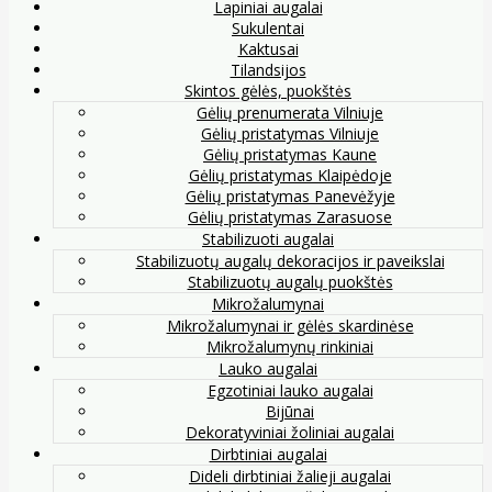
Lapiniai augalai
Sukulentai
Kaktusai
Tilandsijos
Skintos gėlės, puokštės
Gėlių prenumerata Vilniuje
Gėlių pristatymas Vilniuje
Gėlių pristatymas Kaune
Gėlių pristatymas Klaipėdoje
Gėlių pristatymas Panevėžyje
Gėlių pristatymas Zarasuose
Stabilizuoti augalai
Stabilizuotų augalų dekoracijos ir paveikslai
Stabilizuotų augalų puokštės
Mikrožalumynai
Mikrožalumynai ir gėlės skardinėse
Mikrožalumynų rinkiniai
Lauko augalai
Egzotiniai lauko augalai
Bijūnai
Dekoratyviniai žoliniai augalai
Dirbtiniai augalai
Dideli dirbtiniai žalieji augalai