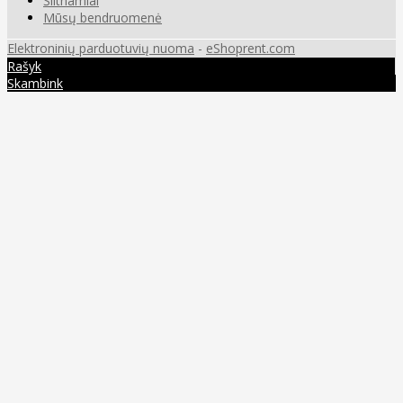
Šiltnamiai
Mūsų bendruomenė
Elektroninių parduotuvių nuoma
-
eShoprent.com
Rašyk
Skambink