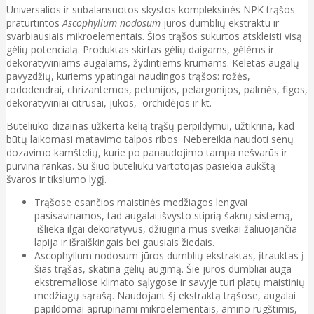
Universalios ir subalansuotos skystos kompleksinės NPK trąšos
praturtintos
Ascophyllum nodosum
jūros dumblių ekstraktu ir
svarbiausiais mikroelementais. Šios trąšos sukurtos atskleisti visą
gėlių potencialą. Produktas skirtas gėlių daigams, gėlėms ir
dekoratyviniams augalams, žydintiems krūmams. Keletas augalų
pavyzdžių, kuriems ypatingai naudingos trąšos: rožės,
rododendrai, chrizantemos, petunijos, pelargonijos, palmės, figos,
dekoratyviniai citrusai, jukos, orchidėjos ir kt.
Buteliuko dizainas užkerta kelią trąšų perpildymui, užtikrina, kad
būtų laikomasi matavimo talpos ribos. Nebereikia naudoti senų
dozavimo kamštelių, kurie po panaudojimo tampa nešvarūs ir
purvina rankas. Su šiuo buteliuku vartotojas pasiekia aukštą
švaros ir tikslumo lygį.
Trąšose esančios maistinės medžiagos lengvai
pasisavinamos, tad augalai išvysto stiprią šaknų sistemą,
išlieka ilgai dekoratyvūs, džiugina mus sveikai žaliuojančia
lapija ir išraiškingais bei gausiais žiedais.
Ascophyllum nodosum jūros dumblių ekstraktas, įtrauktas į
šias trąšas, skatina gėlių augimą. Šie jūros dumbliai auga
ekstremaliose klimato sąlygose ir savyje turi platų maistinių
medžiagų sąrašą. Naudojant šį ekstraktą trąšose, augalai
papildomai aprūpinami mikroelementais, amino rūgštimis,