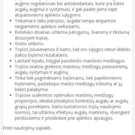
augimo reguliatoriais bei antioksidantais, kurie yra būtini
augalų augimui ir vystymuisi, ir gali padėti jiems tapti
atsparesniems aplinkos sąlygoms.
Tinkamai ir laiku patręšus, augalai tampa atsparesni
neigiamiems aplinkos veiksniams.
Buteliuko dizainas užtikrina patogumą, švarumą ir tikslumą
dozuojant trąšas.
Greito veikimo.
Trąšos įsisavinamos iš karto, tad oro sąlygos neturi didelės
įtakos tręšimo rezultatams.
Laistant tirpalu, tolygiai pasiskirsto maistinės medžiagos.
Trąšos skatina greitesnį maistinių medžiagų pasisavinimą,
augalų vystymąsi ir augimą.
Tinka tiek pagrindiniams tręšimams, tiek papildomiems
tręšimams, pastebėjus maisto medžiagų trūkumą ar jų
kiekio palaikymui.
Trąšose suderintos optimalios maistinių medžiagų
proporcijos, idealiai pritaikytos konkrečių augalų ar augalų
grupių poreikiams. Kartu nustatomos trąšų naudojimo
normos, tai užtikrina efektyvų augalų maitinimą, išvengiant
perdozavimo ir prisidedant prie aplinkos apsaugos.
Prieš naudojimą suplakti.