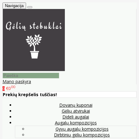
Navigacija
Mano paskyra
00
€0
0
Prekių krepšelis tuščias!
Dovanų kuponai
Gėlių atvirukai
Dideli augalai
Augalų kompozicijos
Gyvų augalų kompozicijos
Dirbtinių gėlių kompozicijos