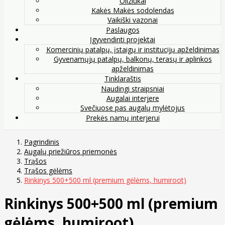
Oliziukai
Kakės Makės sodolendas
Vaikiški vazonai
Paslaugos
Įgyvendinti projektai
Komercinių patalpų, įstaigų ir institucijų apželdinimas
Gyvenamųjų patalpų, balkonų, terasų ir aplinkos
apželdinimas
Tinklaraštis
Naudingi straipsniai
Augalai interjere
Svečiuose pas augalų mylėtojus
Prekės namų interjerui
Pagrindinis
Augalų priežiūros priemonės
Trąšos
Trąšos gėlėms
Rinkinys 500+500 ml (premium gėlėms, humiroot)
Rinkinys 500+500 ml (premium
gėlėms, humiroot)