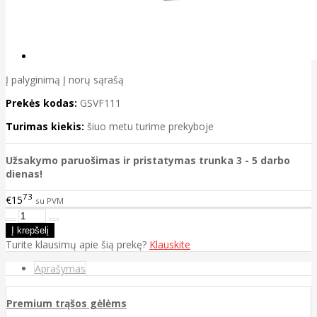
Į palyginimą
Į norų sąrašą
Prekės kodas:
GSVF111
Turimas kiekis:
šiuo metu turime prekyboje
Užsakymo paruošimas ir pristatymas trunka 3 - 5 darbo
dienas!
73
€15
su PVM
Turite klausimų apie šią prekę?
Klauskite
Aprašymas
Premium trąšos gėlėms