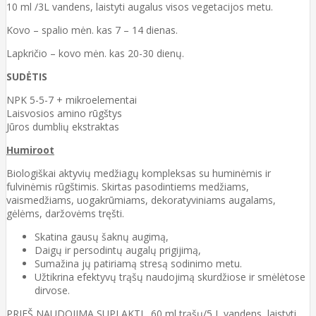
10 ml /3L vandens, laistyti augalus visos vegetacijos metu.
Kovo – spalio mėn. kas 7 – 14 dienas.
Lapkričio – kovo mėn. kas 20-30 dienų.
SUDĖTIS
NPK 5-5-7 + mikroelementai
Laisvosios amino rūgštys
Jūros dumblių ekstraktas
Humiroot
Biologiškai aktyvių medžiagų kompleksas su huminėmis ir
fulvinėmis rūgštimis. Skirtas pasodintiems medžiams,
vaismedžiams, uogakrūmiams, dekoratyviniams augalams,
gėlėms, daržovėms tręšti.
Skatina gausų šaknų augimą,
Daigų ir persodintų augalų prigijimą,
Sumažina jų patiriamą stresą sodinimo metu.
Užtikrina efektyvų trąšų naudojimą skurdžiose ir smėlėtose
dirvose.
PRIEŠ NAUDOJIMĄ SUPLAKTI. 60 ml trąšų/5 L vandens, laistyti