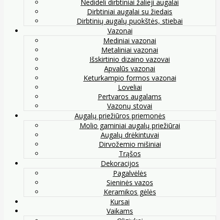
Nedideli dirbtiniai žalieji augalai
Dirbtiniai augalai su žiedais
Dirbtinių augalų puokštės, stiebai
Vazonai
Mediniai vazonai
Metaliniai vazonai
Išskirtinio dizaino vazovai
Apvalūs vazonai
Keturkampio formos vazonai
Loveliai
Pertvaros augalams
Vazonų stovai
Augalų priežiūros priemonės
Molio gaminiai augalų priežiūrai
Augalų drėkintuvai
Dirvožemio mišiniai
Trąšos
Dekoracijos
Pagalvėlės
Sieninės vazos
Keramikos gėlės
Kursai
Vaikams