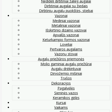
Nedideli dirbtiniai žalieji augalai
Dirbtiniai augalai su žiedais
Dirbtinių augalų puokštės, stiebai
Vazonai
Mediniai vazonai
Metaliniai vazonai
Išskirtinio dizaino vazovai
Apvalūs vazonai
Keturkampio formos vazonai
Loveliai
Pertvaros augalams
Vazonų stovai
Augalų priežiūros priemonės
Molio gaminiai augalų priežiūrai
Augalų drėkintuvai
Dirvožemio mišiniai
Trąšos
Dekoracijos
Pagalvėlės
Sieninės vazos
Keramikos gėlės
Kursai
Vaikams