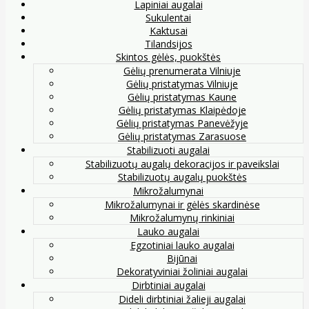
Lapiniai augalai
Sukulentai
Kaktusai
Tilandsijos
Skintos gėlės, puokštės
Gėlių prenumerata Vilniuje
Gėlių pristatymas Vilniuje
Gėlių pristatymas Kaune
Gėlių pristatymas Klaipėdoje
Gėlių pristatymas Panevėžyje
Gėlių pristatymas Zarasuose
Stabilizuoti augalai
Stabilizuotų augalų dekoracijos ir paveikslai
Stabilizuotų augalų puokštės
Mikrožalumynai
Mikrožalumynai ir gėlės skardinėse
Mikrožalumynų rinkiniai
Lauko augalai
Egzotiniai lauko augalai
Bijūnai
Dekoratyviniai žoliniai augalai
Dirbtiniai augalai
Dideli dirbtiniai žalieji augalai