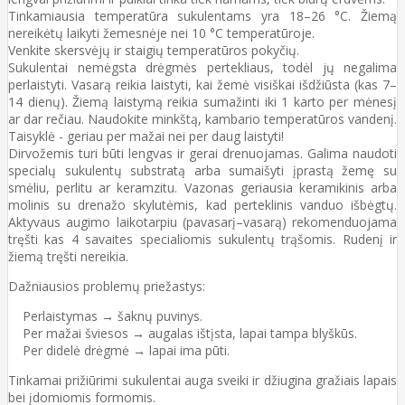
Tinkamiausia temperatūra sukulentams yra 18–26 °C. Žiemą
nereikėtų laikyti žemesnėje nei 10 °C temperatūroje.
Venkite skersvėjų ir staigių temperatūros pokyčių.
Sukulentai nemėgsta drėgmės pertekliaus, todėl jų negalima
perlaistyti. Vasarą reikia laistyti, kai žemė visiškai išdžiūsta (kas 7–
14 dienų). Žiemą laistymą reikia sumažinti iki 1 karto per mėnesį
ar dar rečiau. Naudokite minkštą, kambario temperatūros vandenį.
Taisyklė - geriau per mažai nei per daug laistyti!
Dirvožemis turi būti lengvas ir gerai drenuojamas. Galima naudoti
specialų sukulentų substratą arba sumaišyti įprastą žemę su
smėliu, perlitu ar keramzitu. Vazonas geriausia keramikinis arba
molinis su drenažo skylutėmis, kad perteklinis vanduo išbėgtų.
Aktyvaus augimo laikotarpiu (pavasarį–vasarą) rekomenduojama
tręšti kas 4 savaites specialiomis sukulentų trąšomis. Rudenį ir
žiemą tręšti nereikia.
Dažniausios problemų priežastys:
Perlaistymas → šaknų puvinys.
Per mažai šviesos → augalas ištįsta, lapai tampa blyškūs.
Per didelė drėgmė → lapai ima pūti.
Tinkamai prižiūrimi sukulentai auga sveiki ir džiugina gražiais lapais
bei įdomiomis formomis.