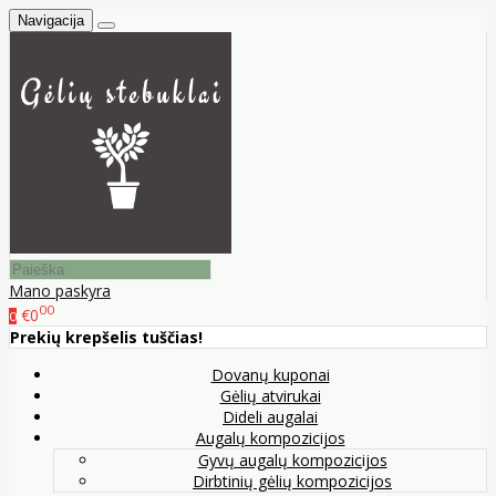
Navigacija
Mano paskyra
00
€0
0
Prekių krepšelis tuščias!
Dovanų kuponai
Gėlių atvirukai
Dideli augalai
Augalų kompozicijos
Gyvų augalų kompozicijos
Dirbtinių gėlių kompozicijos