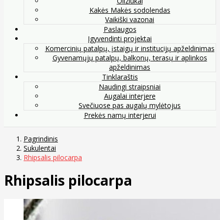
Oliziukai
Kakės Makės sodolendas
Vaikiški vazonai
Paslaugos
Įgyvendinti projektai
Komercinių patalpų, įstaigų ir institucijų apželdinimas
Gyvenamųjų patalpų, balkonų, terasų ir aplinkos
apželdinimas
Tinklaraštis
Naudingi straipsniai
Augalai interjere
Svečiuose pas augalų mylėtojus
Prekės namų interjerui
Pagrindinis
Sukulentai
Rhipsalis pilocarpa
Rhipsalis pilocarpa