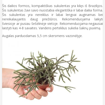
Šis dailios formos, kompaktiškas sukulentas yra kilęs iš Brazilijos.
Šis sukulentas žavi savo nuostabia elegantiška ir labai dailia forma.
Šis sukulentas yra nereiklus ir labai lengvai auginamas bei
nereikalaujantis daug priežiūros. Rekomenduojama laikyti
šviesioje ar pusiau šešėlinėje vietoje. Rekomenduojama negausiai
laistyti kas 4-8 savaites. Vandens perteklius sukelia šaknų puvimą.
Augalas parduodamas 5,5 cm skersmens vazonėlyje.