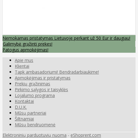
Nemokamas pristatymas Lietuvoje perkant už 50 Eur ir daugiau!
Galimybė grąžinti prekes!
Patogus apmokėjimas!
Apie mus
Klientai
Tapk ambasadoriumi! Bendradarbiaukime!
Apmokėjimas ir pristatymas
Prekių grąžinimas
Pirkimo sąlygos ir taisyklės
Lojalumo programa
Kontaktai
D.U.K.
Mūsų partneriai
Šiltnamiai
Mūsų bendruomenė
Elektroninių parduotuvių nuoma
-
eShoprent.com