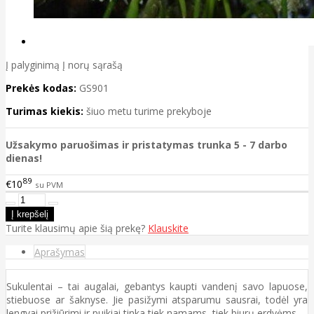
Į palyginimą
Į norų sąrašą
Prekės kodas:
GS901
Turimas kiekis:
šiuo metu turime prekyboje
Užsakymo paruošimas ir pristatymas trunka 5 - 7 darbo
dienas!
89
€10
su PVM
Turite klausimų apie šią prekę?
Klauskite
Aprašymas
Sukulentai – tai augalai, gebantys kaupti vandenį savo lapuose,
stiebuose ar šaknyse. Jie pasižymi atsparumu sausrai, todėl yra
lengvai prižiūrimi ir puikiai tinka tiek namams, tiek biurų erdvėms.