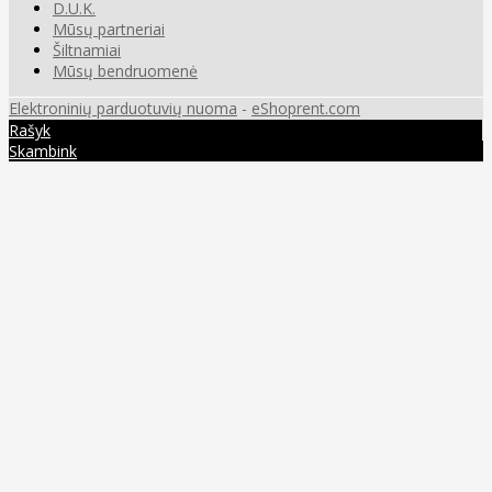
D.U.K.
Mūsų partneriai
Šiltnamiai
Mūsų bendruomenė
Elektroninių parduotuvių nuoma
-
eShoprent.com
Rašyk
Skambink