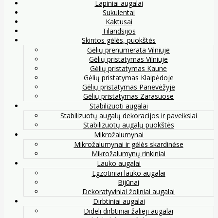
Lapiniai augalai
Sukulentai
Kaktusai
Tilandsijos
Skintos gėlės, puokštės
Gėlių prenumerata Vilniuje
Gėlių pristatymas Vilniuje
Gėlių pristatymas Kaune
Gėlių pristatymas Klaipėdoje
Gėlių pristatymas Panevėžyje
Gėlių pristatymas Zarasuose
Stabilizuoti augalai
Stabilizuotų augalų dekoracijos ir paveikslai
Stabilizuotų augalų puokštės
Mikrožalumynai
Mikrožalumynai ir gėlės skardinėse
Mikrožalumynų rinkiniai
Lauko augalai
Egzotiniai lauko augalai
Bijūnai
Dekoratyviniai žoliniai augalai
Dirbtiniai augalai
Dideli dirbtiniai žalieji augalai