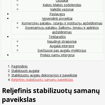
Oliziukai
Kakės Makės sodolendas
Vaikiški vazonai
Paslaugos
Įgyvendinti projektai
Komercinių patalpų, įstaigų ir institucijų apželdinimas
Gyvenamųjų patalpų, balkonų, terasų ir aplinkos
apželdinimas
Tinklaraštis
Naudingi straipsniai
Augalai interjere
Svečiuose pas augalų mylėtojus
Prekės namų interjerui
Pagrindinis
Stabilizuoti augalai
Stabilizuotų augalų dekoracijos ir paveikslai
Reljefinis stabilizuotų samanų paveikslas
Reljefinis stabilizuotų samanų
paveikslas