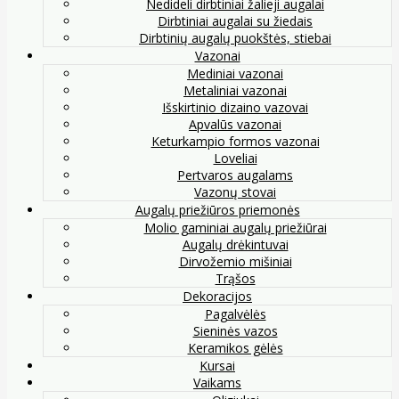
Nedideli dirbtiniai žalieji augalai
Dirbtiniai augalai su žiedais
Dirbtinių augalų puokštės, stiebai
Vazonai
Mediniai vazonai
Metaliniai vazonai
Išskirtinio dizaino vazovai
Apvalūs vazonai
Keturkampio formos vazonai
Loveliai
Pertvaros augalams
Vazonų stovai
Augalų priežiūros priemonės
Molio gaminiai augalų priežiūrai
Augalų drėkintuvai
Dirvožemio mišiniai
Trąšos
Dekoracijos
Pagalvėlės
Sieninės vazos
Keramikos gėlės
Kursai
Vaikams