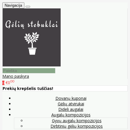
Navigacija
Mano paskyra
00
€0
0
Prekių krepšelis tuščias!
Dovanų kuponai
Gėlių atvirukai
Dideli augalai
Augalų kompozicijos
Gyvų augalų kompozicijos
Dirbtinių gėlių kompozicijos