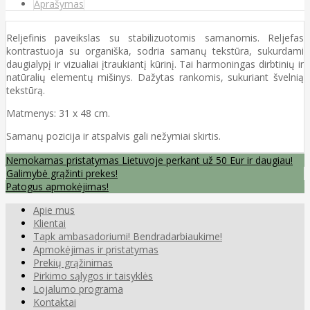
Aprašymas
Reljefinis paveikslas su stabilizuotomis samanomis. Reljefas
kontrastuoja su organiška, sodria samanų tekstūra, sukurdami
daugialypį ir vizualiai įtraukiantį kūrinį. Tai harmoningas dirbtinių ir
natūralių elementų mišinys. Dažytas rankomis, sukuriant švelnią
tekstūrą.
Matmenys: 31 x 48 cm.
Samanų pozicija ir atspalvis gali nežymiai skirtis.
Nemokamas pristatymas Lietuvoje perkant už 50 Eur ir daugiau!
Galimybė grąžinti prekes!
Patogus apmokėjimas!
Apie mus
Klientai
Tapk ambasadoriumi! Bendradarbiaukime!
Apmokėjimas ir pristatymas
Prekių grąžinimas
Pirkimo sąlygos ir taisyklės
Lojalumo programa
Kontaktai