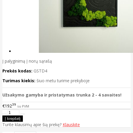
Į palyginimą
Į norų sąrašą
Prekės kodas:
GSTD4
Turimas kiekis:
šiuo metu turime prekyboje
Užsakymo gamyba ir pristatymas trunka 2 - 4 savaites!
39
€192
su PVM
Turite klausimų apie šią prekę?
Klauskite