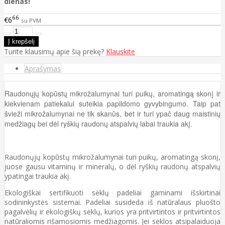
dienas!
66
€6
su PVM
Turite klausimų apie šią prekę?
Klauskite
Aprašymas
Raudonųjų kopūstų mikrožalumynai turi puikų, aromatingą skonį ir
kiekvienam patiekalui suteikia papildomo gyvybingumo. Taip pat
švieži mikrožalumynai ne tik skanūs, bet ir turi ypač daug maistinių
medžiagų bei dėl ryškių raudonų atspalvių labai traukia akį.
Raudonųjų kopūstų mikrožalumynai turi puikų, aromatingą skonį,
juose gausu vitaminų ir mineralų, o dėl ryškių raudonų atspalvių
ypatingai traukia akį.
Ekologiškai sertifikuoti sėklų padeliai gaminami išskirtinai
sodininkystės sistemai. Padeliai susideda iš natūralaus pluošto
pagalvėlių ir ekologiškų sėklų, kurios yra pritvirtintos ir pritvirtintos
natūraliomis rišamosiomis medžiagomis. Jei sėklos atsipalaiduoja