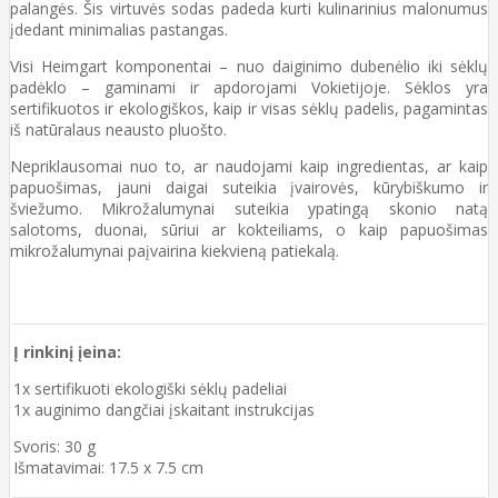
palangės. Šis virtuvės sodas padeda kurti kulinarinius malonumus
įdedant minimalias pastangas.
Visi Heimgart komponentai – nuo daiginimo dubenėlio iki sėklų
padėklo – gaminami ir apdorojami Vokietijoje. Sėklos yra
sertifikuotos ir ekologiškos, kaip ir visas sėklų padelis, pagamintas
iš natūralaus neausto pluošto.
Nepriklausomai nuo to, ar naudojami kaip ingredientas, ar kaip
papuošimas, jauni daigai suteikia įvairovės, kūrybiškumo ir
šviežumo. Mikrožalumynai suteikia ypatingą skonio natą
salotoms, duonai, sūriui ar kokteiliams, o kaip papuošimas
mikrožalumynai paįvairina kiekvieną patiekalą.
Į rinkinį įeina:
1x sertifikuoti ekologiški sėklų padeliai
1x auginimo dangčiai įskaitant instrukcijas
Svoris: 30 g
Išmatavimai: 17.5 x 7.5 cm