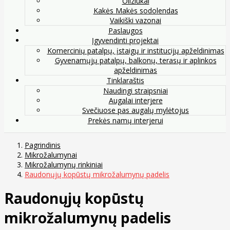
Oliziukai
Kakės Makės sodolendas
Vaikiški vazonai
Paslaugos
Įgyvendinti projektai
Komercinių patalpų, įstaigų ir institucijų apželdinimas
Gyvenamųjų patalpų, balkonų, terasų ir aplinkos
apželdinimas
Tinklaraštis
Naudingi straipsniai
Augalai interjere
Svečiuose pas augalų mylėtojus
Prekės namų interjerui
Pagrindinis
Mikrožalumynai
Mikrožalumynų rinkiniai
Raudonųjų kopūstų mikrožalumynų padelis
Raudonųjų kopūstų
mikrožalumynų padelis