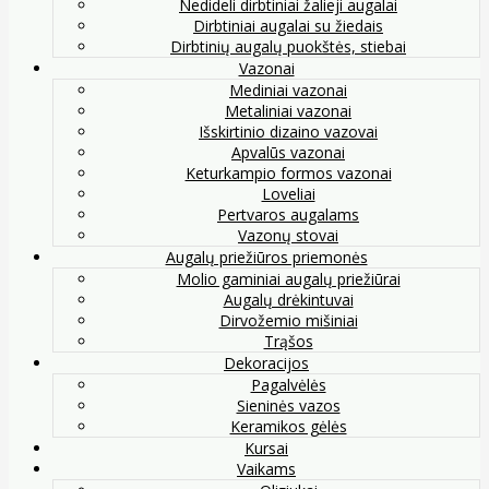
Nedideli dirbtiniai žalieji augalai
Dirbtiniai augalai su žiedais
Dirbtinių augalų puokštės, stiebai
Vazonai
Mediniai vazonai
Metaliniai vazonai
Išskirtinio dizaino vazovai
Apvalūs vazonai
Keturkampio formos vazonai
Loveliai
Pertvaros augalams
Vazonų stovai
Augalų priežiūros priemonės
Molio gaminiai augalų priežiūrai
Augalų drėkintuvai
Dirvožemio mišiniai
Trąšos
Dekoracijos
Pagalvėlės
Sieninės vazos
Keramikos gėlės
Kursai
Vaikams