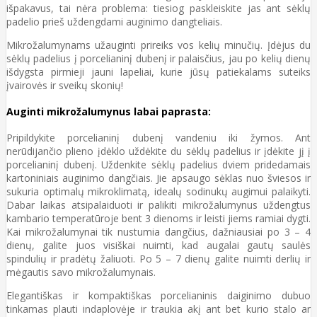
išpakavus, tai nėra problema: tiesiog paskleiskite jas ant sėklų
padelio prieš uždengdami auginimo dangteliais.
Mikrožalumynams užauginti prireiks vos kelių minučių. Įdėjus du
sėklų padelius į porcelianinį dubenį ir palaisčius, jau po kelių dienų
išdygsta pirmieji jauni lapeliai, kurie jūsų patiekalams suteiks
įvairovės ir sveikų skonių!
Auginti mikrožalumynus labai paprasta:
Pripildykite porcelianinį dubenį vandeniu iki žymos. Ant
nerūdijančio plieno įdėklo uždėkite du sėklų padelius ir įdėkite jį į
porcelianinį dubenį. Uždenkite sėklų padelius dviem pridedamais
kartoniniais auginimo dangčiais. Jie apsaugo sėklas nuo šviesos ir
sukuria optimalų mikroklimatą, idealų sodinukų augimui palaikyti.
Dabar laikas atsipalaiduoti ir palikiti mikrožalumynus uždengtus
kambario temperatūroje bent 3 dienoms ir leisti jiems ramiai dygti.
Kai mikrožalumynai tik nustumia dangčius, dažniausiai po 3
–
4
dienų, galite juos visiškai nuimti, kad augalai gautų saulės
spindulių ir pradėtų žaliuoti. Po 5
–
7 dienų galite nuimti derlių ir
mėgautis savo mikrožalumynais.
Elegantiškas ir kompaktiškas porcelianinis daiginimo dubuo
tinkamas plauti indaplovėje ir traukia akį ant bet kurio stalo ar