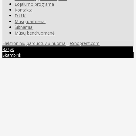
Lojalumo programa
Kontaktai
D.U.K.
Mūsų partneriai
Šiltnamiai
Mūsų bendruomenė
Elektroninių parduotuvių nuoma
-
eShoprent.com
Rašyk
Skambink