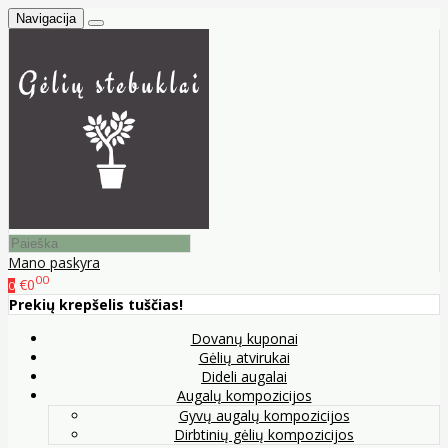
Navigacija
Mano paskyra
00
€0
0
Prekių krepšelis tuščias!
Dovanų kuponai
Gėlių atvirukai
Dideli augalai
Augalų kompozicijos
Gyvų augalų kompozicijos
Dirbtinių gėlių kompozicijos