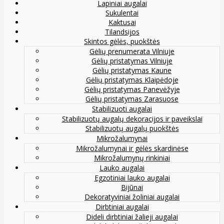
Lapiniai augalai
Sukulentai
Kaktusai
Tilandsijos
Skintos gėlės, puokštės
Gėlių prenumerata Vilniuje
Gėlių pristatymas Vilniuje
Gėlių pristatymas Kaune
Gėlių pristatymas Klaipėdoje
Gėlių pristatymas Panevėžyje
Gėlių pristatymas Zarasuose
Stabilizuoti augalai
Stabilizuotų augalų dekoracijos ir paveikslai
Stabilizuotų augalų puokštės
Mikrožalumynai
Mikrožalumynai ir gėlės skardinėse
Mikrožalumynų rinkiniai
Lauko augalai
Egzotiniai lauko augalai
Bijūnai
Dekoratyviniai žoliniai augalai
Dirbtiniai augalai
Dideli dirbtiniai žalieji augalai