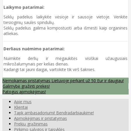
Laikymo patarimai:
Sėklų padelius laikykite vėsioje ir sausoje vietoje. Venkite
tiesioginių saulės spindulių.
Sėklų padelius galima kompostuoti arba išmesti kaip organines
atliekas.
Derliaus nuėmimo patarimai:
Nuimkite derlių ir mėgaukitės visiškai užaugusiais
mikrožalumynais per kelias dienas.
Kadangi tai jauni daigai, vartokite tik virš šaknies.
Nemokamas pristatymas Lietuvoje perkant už 50 Eur ir daugiau!
Galimybė grąžinti prekes!
Patogus apmokėjimas!
Apie mus
Klientai
Tapk ambasadoriumi! Bendradarbiaukime!
Apmokėjimas ir pristatymas
Prekių grąžinimas
Pirkimo sąlygos ir taisyklės