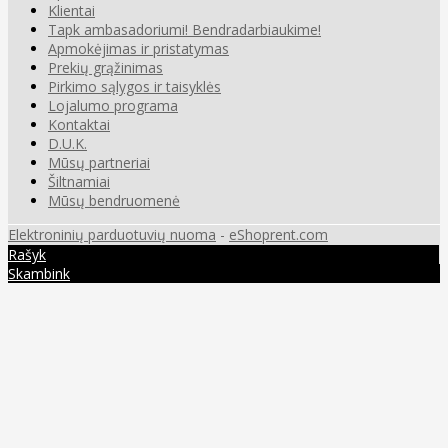
Klientai
Tapk ambasadoriumi! Bendradarbiaukime!
Apmokėjimas ir pristatymas
Prekių grąžinimas
Pirkimo sąlygos ir taisyklės
Lojalumo programa
Kontaktai
D.U.K.
Mūsų partneriai
Šiltnamiai
Mūsų bendruomenė
Elektroninių parduotuvių nuoma
-
eShoprent.com
Rašyk
Skambink