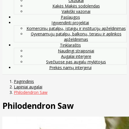
Oliziukai
Kakės Makės sodolendas
Vaikiški vazonai
Paslaugos
Įgyvendinti projektai
Komercinių patalpų, įstaigų ir institucijų apželdinimas
Gyvenamųjų patalpų, balkonų, terasų ir aplinkos
apželdinimas
Tinklaraštis
Naudingi straipsniai
Augalai interjere
Svečiuose pas augalų mylėtojus
Prekės namų interjerui
Pagrindinis
Lapiniai augalai
Philodendron Saw
Philodendron Saw