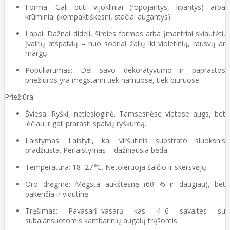
Forma: Gali būti vijokliniai (ropojantys, lipantys) arba
krūminiai (kompaktiškesni, stačiai augantys).
Lapai: Dažnai dideli, širdies formos arba įmantriai skiautėti,
įvairių atspalvių – nuo sodriai žalių iki violetinių, rausvų ar
margų.
Populiarumas: Dėl savo dekoratyvumo ir paprastos
priežiūros yra mėgstami tiek namuose, tiek biuruose.
Priežiūra:
Šviesa: Ryški, netiesioginė. Tamsesnėse vietose augs, bet
lėčiau ir gali prarasti spalvų ryškumą.
Laistymas: Laistyti, kai viršutinis substrato sluoksnis
pradžiūsta. Perlaistymas – dažniausia bėda.
Temperatūra: 18–27 °C. Netoleruoja šalčio ir skersvėjų.
Oro drėgmė: Mėgsta aukštesnę (60 % ir daugiau), bet
pakenčia ir vidutinę.
Tręšimas: Pavasarį–vasarą kas 4–6 savaites su
subalansuotomis kambarinių augalų trąšomis.