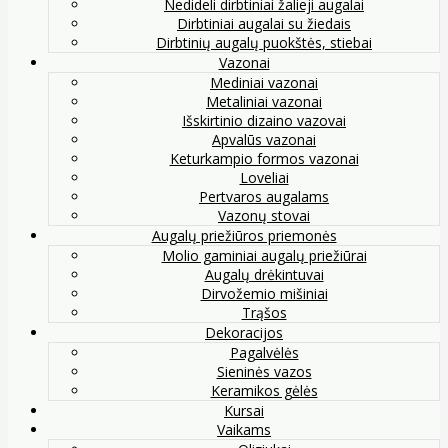
Nedideli dirbtiniai žalieji augalai
Dirbtiniai augalai su žiedais
Dirbtinių augalų puokštės, stiebai
Vazonai
Mediniai vazonai
Metaliniai vazonai
Išskirtinio dizaino vazovai
Apvalūs vazonai
Keturkampio formos vazonai
Loveliai
Pertvaros augalams
Vazonų stovai
Augalų priežiūros priemonės
Molio gaminiai augalų priežiūrai
Augalų drėkintuvai
Dirvožemio mišiniai
Trąšos
Dekoracijos
Pagalvėlės
Sieninės vazos
Keramikos gėlės
Kursai
Vaikams