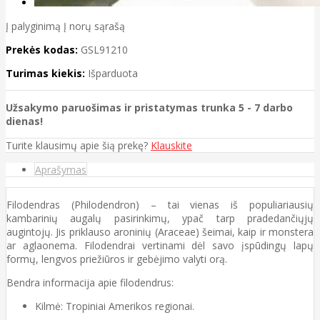
Į palyginimą
Į norų sąrašą
Prekės kodas:
GSL91210
Turimas kiekis:
Išparduota
Užsakymo paruošimas ir pristatymas trunka 5 - 7 darbo
dienas!
Turite klausimų apie šią prekę?
Klauskite
Aprašymas
Filodendras (Philodendron) – tai vienas iš populiariausių
kambarinių augalų pasirinkimų, ypač tarp pradedančiųjų
augintojų. Jis priklauso aroninių (Araceae) šeimai, kaip ir monstera
ar aglaonema. Filodendrai vertinami dėl savo įspūdingų lapų
formų, lengvos priežiūros ir gebėjimo valyti orą.
Bendra informacija apie filodendrus:
Kilmė: Tropiniai Amerikos regionai.