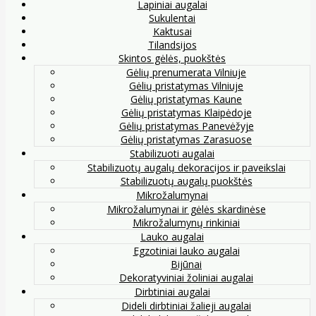
Lapiniai augalai
Sukulentai
Kaktusai
Tilandsijos
Skintos gėlės, puokštės
Gėlių prenumerata Vilniuje
Gėlių pristatymas Vilniuje
Gėlių pristatymas Kaune
Gėlių pristatymas Klaipėdoje
Gėlių pristatymas Panevėžyje
Gėlių pristatymas Zarasuose
Stabilizuoti augalai
Stabilizuotų augalų dekoracijos ir paveikslai
Stabilizuotų augalų puokštės
Mikrožalumynai
Mikrožalumynai ir gėlės skardinėse
Mikrožalumynų rinkiniai
Lauko augalai
Egzotiniai lauko augalai
Bijūnai
Dekoratyviniai žoliniai augalai
Dirbtiniai augalai
Dideli dirbtiniai žalieji augalai