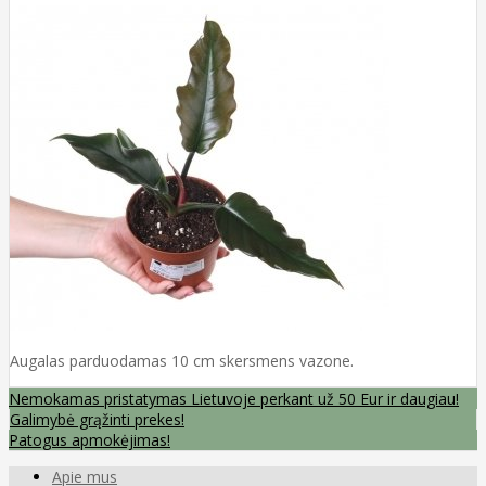
Augalas parduodamas 10 cm skersmens vazone.
Nemokamas pristatymas Lietuvoje perkant už 50 Eur ir daugiau!
Galimybė grąžinti prekes!
Patogus apmokėjimas!
Apie mus