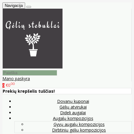
Navigacija
Mano paskyra
00
€0
0
Prekių krepšelis tuščias!
Dovanų kuponai
Gėlių atvirukai
Dideli augalai
Augalų kompozicijos
Gyvų augalų kompozicijos
Dirbtinių gėlių kompozicijos