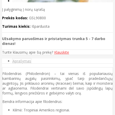
Į palyginimą
Į norų sąrašą
Prekės kodas:
GSL90800
Turimas kiekis:
Išparduota
Užsakymo paruošimas ir pristatymas trunka 5 - 7 darbo
dienas!
Turite klausimų apie šią prekę?
Klauskite
Aprašymas
Filodendras (Philodendron) – tai vienas iš populiariausių
kambarinių augalų pasirinkimų, ypač tarp pradedančiųjų
augintojų. Jis priklauso aroninių (Araceae) šeimai, kaip ir monstera
ar aglaonema. Filodendrai vertinami dėl savo įspūdingų lapų
formų, lengvos priežiūros ir gebėjimo valyti orą.
Bendra informacija apie filodendrus:
Kilmė: Tropiniai Amerikos regionai.