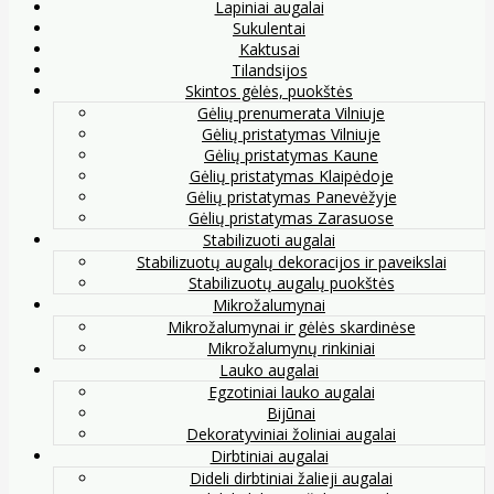
Lapiniai augalai
Sukulentai
Kaktusai
Tilandsijos
Skintos gėlės, puokštės
Gėlių prenumerata Vilniuje
Gėlių pristatymas Vilniuje
Gėlių pristatymas Kaune
Gėlių pristatymas Klaipėdoje
Gėlių pristatymas Panevėžyje
Gėlių pristatymas Zarasuose
Stabilizuoti augalai
Stabilizuotų augalų dekoracijos ir paveikslai
Stabilizuotų augalų puokštės
Mikrožalumynai
Mikrožalumynai ir gėlės skardinėse
Mikrožalumynų rinkiniai
Lauko augalai
Egzotiniai lauko augalai
Bijūnai
Dekoratyviniai žoliniai augalai
Dirbtiniai augalai
Dideli dirbtiniai žalieji augalai