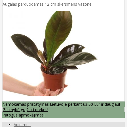
Augalas parduodamas 12 cm skersmens vazone.
Nemokamas pristatymas Lietuvoje perkant už 50 Eur ir daugiau!
Galimybė grąžinti prekes!
Patogus apmokėjimas!
Apie mus