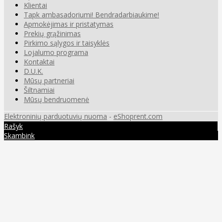
Klientai
Tapk ambasadoriumi! Bendradarbiaukime!
Apmokėjimas ir pristatymas
Prekių grąžinimas
Pirkimo sąlygos ir taisyklės
Lojalumo programa
Kontaktai
D.U.K.
Mūsų partneriai
Šiltnamiai
Mūsų bendruomenė
Elektroninių parduotuvių nuoma
-
eShoprent.com
Rašyk
Skambink