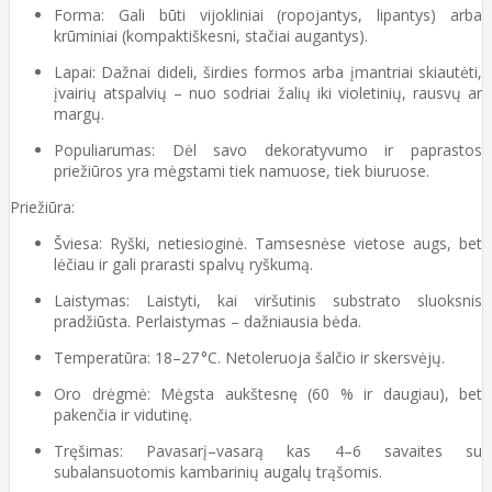
Forma: Gali būti vijokliniai (ropojantys, lipantys) arba
krūminiai (kompaktiškesni, stačiai augantys).
Lapai: Dažnai dideli, širdies formos arba įmantriai skiautėti,
įvairių atspalvių – nuo sodriai žalių iki violetinių, rausvų ar
margų.
Populiarumas: Dėl savo dekoratyvumo ir paprastos
priežiūros yra mėgstami tiek namuose, tiek biuruose.
Priežiūra:
Šviesa: Ryški, netiesioginė. Tamsesnėse vietose augs, bet
lėčiau ir gali prarasti spalvų ryškumą.
Laistymas: Laistyti, kai viršutinis substrato sluoksnis
pradžiūsta. Perlaistymas – dažniausia bėda.
Temperatūra: 18–27 °C. Netoleruoja šalčio ir skersvėjų.
Oro drėgmė: Mėgsta aukštesnę (60 % ir daugiau), bet
pakenčia ir vidutinę.
Tręšimas: Pavasarį–vasarą kas 4–6 savaites su
subalansuotomis kambarinių augalų trąšomis.