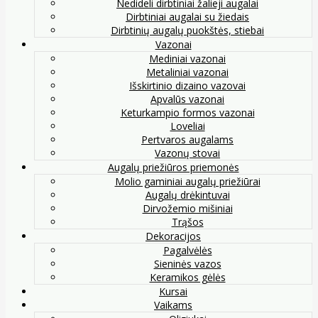
Nedideli dirbtiniai žalieji augalai
Dirbtiniai augalai su žiedais
Dirbtinių augalų puokštės, stiebai
Vazonai
Mediniai vazonai
Metaliniai vazonai
Išskirtinio dizaino vazovai
Apvalūs vazonai
Keturkampio formos vazonai
Loveliai
Pertvaros augalams
Vazonų stovai
Augalų priežiūros priemonės
Molio gaminiai augalų priežiūrai
Augalų drėkintuvai
Dirvožemio mišiniai
Trąšos
Dekoracijos
Pagalvėlės
Sieninės vazos
Keramikos gėlės
Kursai
Vaikams