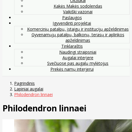
Oliziukai
Kakės Makės sodolendas
Vaikiški vazonai
Paslaugos
Įgyvendinti projektai
Komercinių patalpų, įstaigų ir institucijų apželdinimas
Gyvenamųjų patalpų, balkonų, terasų ir aplinkos
apželdinimas
Tinklaraštis
Naudingi straipsniai
Augalai interjere
Svečiuose pas augalų mylėtojus
Prekės namų interjerui
Pagrindinis
Lapiniai augalai
Philodendron linnaei
Philodendron linnaei