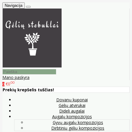
Navigacija
Mano paskyra
00
€0
0
Prekių krepšelis tuščias!
Dovanų kuponai
Gėlių atvirukai
Dideli augalai
Augalų kompozicijos
Gyvų augalų kompozicijos
Dirbtinių gėlių kompozicijos