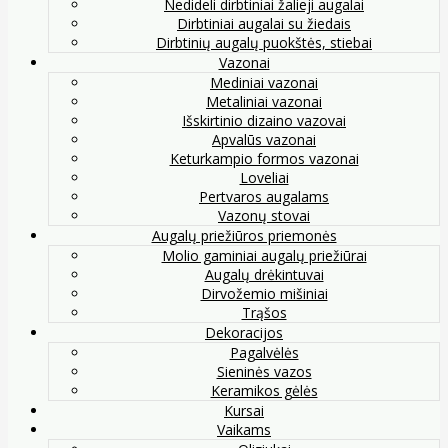
Nedideli dirbtiniai žalieji augalai
Dirbtiniai augalai su žiedais
Dirbtinių augalų puokštės, stiebai
Vazonai
Mediniai vazonai
Metaliniai vazonai
Išskirtinio dizaino vazovai
Apvalūs vazonai
Keturkampio formos vazonai
Loveliai
Pertvaros augalams
Vazonų stovai
Augalų priežiūros priemonės
Molio gaminiai augalų priežiūrai
Augalų drėkintuvai
Dirvožemio mišiniai
Trąšos
Dekoracijos
Pagalvėlės
Sieninės vazos
Keramikos gėlės
Kursai
Vaikams