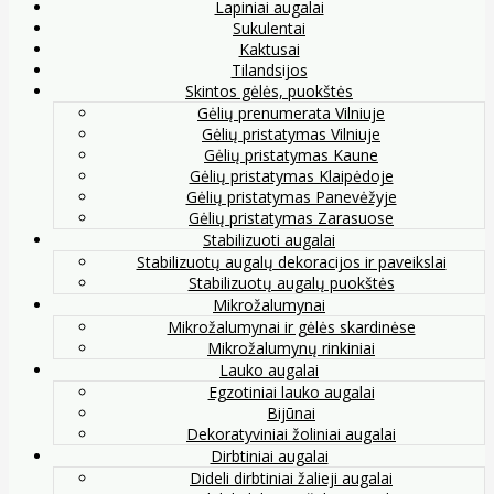
Lapiniai augalai
Sukulentai
Kaktusai
Tilandsijos
Skintos gėlės, puokštės
Gėlių prenumerata Vilniuje
Gėlių pristatymas Vilniuje
Gėlių pristatymas Kaune
Gėlių pristatymas Klaipėdoje
Gėlių pristatymas Panevėžyje
Gėlių pristatymas Zarasuose
Stabilizuoti augalai
Stabilizuotų augalų dekoracijos ir paveikslai
Stabilizuotų augalų puokštės
Mikrožalumynai
Mikrožalumynai ir gėlės skardinėse
Mikrožalumynų rinkiniai
Lauko augalai
Egzotiniai lauko augalai
Bijūnai
Dekoratyviniai žoliniai augalai
Dirbtiniai augalai
Dideli dirbtiniai žalieji augalai