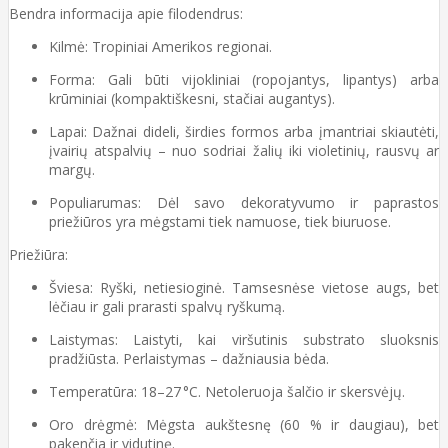
Bendra informacija apie filodendrus:
Kilmė: Tropiniai Amerikos regionai.
Forma: Gali būti vijokliniai (ropojantys, lipantys) arba
krūminiai (kompaktiškesni, stačiai augantys).
Lapai: Dažnai dideli, širdies formos arba įmantriai skiautėti,
įvairių atspalvių – nuo sodriai žalių iki violetinių, rausvų ar
margų.
Populiarumas: Dėl savo dekoratyvumo ir paprastos
priežiūros yra mėgstami tiek namuose, tiek biuruose.
Priežiūra:
Šviesa: Ryški, netiesioginė. Tamsesnėse vietose augs, bet
lėčiau ir gali prarasti spalvų ryškumą.
Laistymas: Laistyti, kai viršutinis substrato sluoksnis
pradžiūsta. Perlaistymas – dažniausia bėda.
Temperatūra: 18–27 °C. Netoleruoja šalčio ir skersvėjų.
Oro drėgmė: Mėgsta aukštesnę (60 % ir daugiau), bet
pakenčia ir vidutinę.