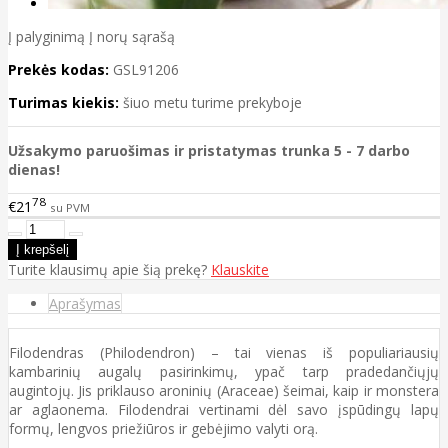
Į palyginimą
Į norų sąrašą
Prekės kodas:
GSL91206
Turimas kiekis:
šiuo metu turime prekyboje
Užsakymo paruošimas ir pristatymas trunka 5 - 7 darbo
dienas!
78
€21
su PVM
Turite klausimų apie šią prekę?
Klauskite
Aprašymas
Filodendras (Philodendron) – tai vienas iš populiariausių
kambarinių augalų pasirinkimų, ypač tarp pradedančiųjų
augintojų. Jis priklauso aroninių (Araceae) šeimai, kaip ir monstera
ar aglaonema. Filodendrai vertinami dėl savo įspūdingų lapų
formų, lengvos priežiūros ir gebėjimo valyti orą.