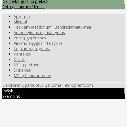
Galimybė grąžinti prekes!
Patogus apmokėjimas!
Apie mus
Klientai
Tapk ambasadoriumi! Bendradarbiaukime!
Apmokėjimas ir pristatymas
Prekių grąžinimas
Pirkimo sąlygos ir taisyklės
Lojalumo programa
Kontaktai
D.U.K.
Mūsų partneriai
Šiltnamiai
Mūsų bendruomenė
Elektroninių parduotuvių nuoma
-
eShoprent.com
Rašyk
Skambink