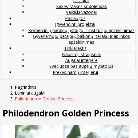
Oliziukai
Kakės Makės sodolendas
Vaikiški vazonai
Paslaugos
Įgyvendinti projektai
Komercinių patalpų, įstaigų ir institucijų apželdinimas
Gyvenamųjų patalpų, balkonų, terasų ir aplinkos
apželdinimas
Tinklaraštis
Naudingi straipsniai
Augalai interjere
Svečiuose pas augalų mylėtojus
Prekės namų interjerui
Pagrindinis
Lapiniai augalai
Philodendron Golden Princess
Philodendron Golden Princess