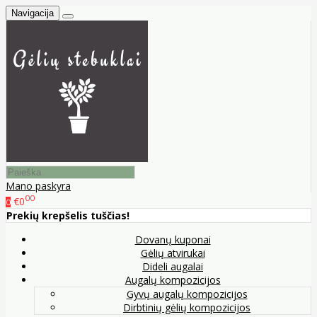
Navigacija
Mano paskyra
00
€0
0
Prekių krepšelis tuščias!
Dovanų kuponai
Gėlių atvirukai
Dideli augalai
Augalų kompozicijos
Gyvų augalų kompozicijos
Dirbtinių gėlių kompozicijos