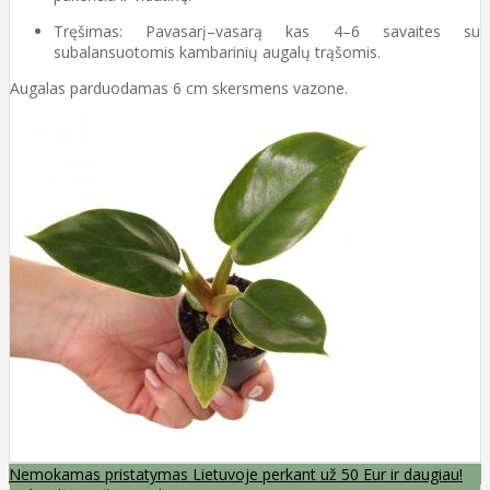
Tręšimas: Pavasarį–vasarą kas 4–6 savaites su
subalansuotomis kambarinių augalų trąšomis.
Augalas parduodamas 6 cm skersmens vazone.
Nemokamas pristatymas Lietuvoje perkant už 50 Eur ir daugiau!