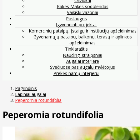
Oliziukai
Kakės Makės sodolendas
Vaikiški vazonai
Paslaugos
Įgyvendinti projektai
Komercinių patalpų, įstaigų ir institucijų apželdinimas
Gyvenamųjų patalpų, balkonų, terasų ir aplinkos
apželdinimas
Tinklaraštis
Naudingi straipsniai
Augalai interjere
Svečiuose pas augalų mylėtojus
Prekės namų interjerui
Pagrindinis
Lapiniai augalai
Peperomia rotundifolia
Peperomia rotundifolia