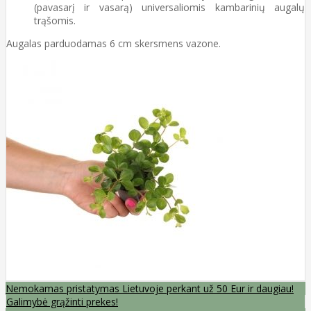
(pavasarį ir vasarą) universaliomis kambarinių augalų
trąšomis.
Augalas parduodamas 6 cm skersmens vazone.
Nemokamas pristatymas Lietuvoje perkant už 50 Eur ir daugiau!
Galimybė grąžinti prekes!