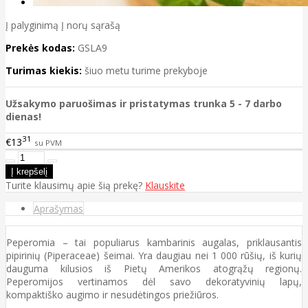
Į palyginimą
Į norų sąrašą
Prekės kodas:
GSLA9
Turimas kiekis:
šiuo metu turime prekyboje
Užsakymo paruošimas ir pristatymas trunka 5 - 7 darbo
dienas!
31
€13
su PVM
Turite klausimų apie šią prekę?
Klauskite
Aprašymas
Peperomia – tai populiarus kambarinis augalas, priklausantis
pipirinių (Piperaceae) šeimai. Yra daugiau nei 1 000 rūšių, iš kurių
dauguma kilusios iš Pietų Amerikos atogrąžų regionų.
Peperomijos vertinamos dėl savo dekoratyvinių lapų,
kompaktiško augimo ir nesudėtingos priežiūros.