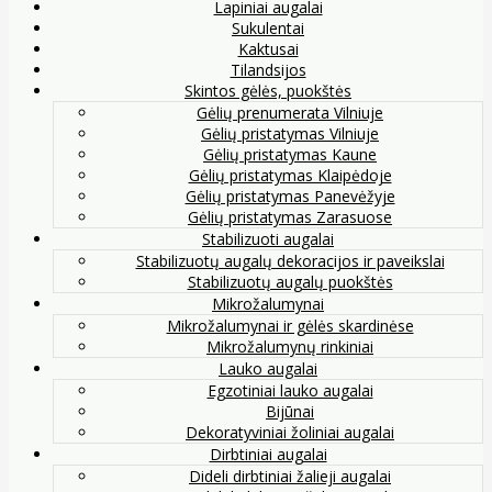
Lapiniai augalai
Sukulentai
Kaktusai
Tilandsijos
Skintos gėlės, puokštės
Gėlių prenumerata Vilniuje
Gėlių pristatymas Vilniuje
Gėlių pristatymas Kaune
Gėlių pristatymas Klaipėdoje
Gėlių pristatymas Panevėžyje
Gėlių pristatymas Zarasuose
Stabilizuoti augalai
Stabilizuotų augalų dekoracijos ir paveikslai
Stabilizuotų augalų puokštės
Mikrožalumynai
Mikrožalumynai ir gėlės skardinėse
Mikrožalumynų rinkiniai
Lauko augalai
Egzotiniai lauko augalai
Bijūnai
Dekoratyviniai žoliniai augalai
Dirbtiniai augalai
Dideli dirbtiniai žalieji augalai