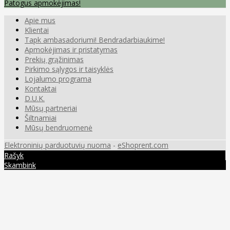
Patogus apmokėjimas!
Apie mus
Klientai
Tapk ambasadoriumi! Bendradarbiaukime!
Apmokėjimas ir pristatymas
Prekių grąžinimas
Pirkimo sąlygos ir taisyklės
Lojalumo programa
Kontaktai
D.U.K.
Mūsų partneriai
Šiltnamiai
Mūsų bendruomenė
Elektroninių parduotuvių nuoma
-
eShoprent.com
Rašyk
Skambink