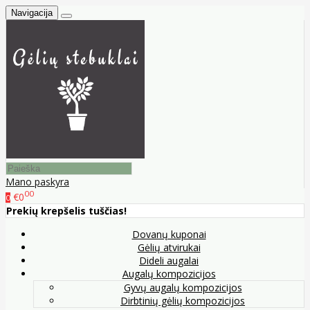
Navigacija
Mano paskyra
00
€0
0
Prekių krepšelis tuščias!
Dovanų kuponai
Gėlių atvirukai
Dideli augalai
Augalų kompozicijos
Gyvų augalų kompozicijos
Dirbtinių gėlių kompozicijos