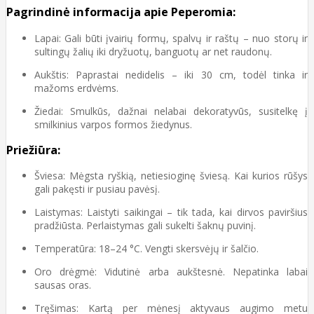
Pagrindinė informacija apie Peperomia:
Lapai: Gali būti įvairių formų, spalvų ir raštų – nuo storų ir
sultingų žalių iki dryžuotų, banguotų ar net raudonų.
Aukštis: Paprastai nedidelis – iki 30 cm, todėl tinka ir
mažoms erdvėms.
Žiedai: Smulkūs, dažnai nelabai dekoratyvūs, susitelkę į
smilkinius varpos formos žiedynus.
Priežiūra:
Šviesa: Mėgsta ryškią, netiesioginę šviesą. Kai kurios rūšys
gali pakęsti ir pusiau pavėsį.
Laistymas: Laistyti saikingai – tik tada, kai dirvos paviršius
pradžiūsta. Perlaistymas gali sukelti šaknų puvinį.
Temperatūra: 18–24 °C. Vengti skersvėjų ir šalčio.
Oro drėgmė: Vidutinė arba aukštesnė. Nepatinka labai
sausas oras.
Tręšimas: Kartą per mėnesį aktyvaus augimo metu