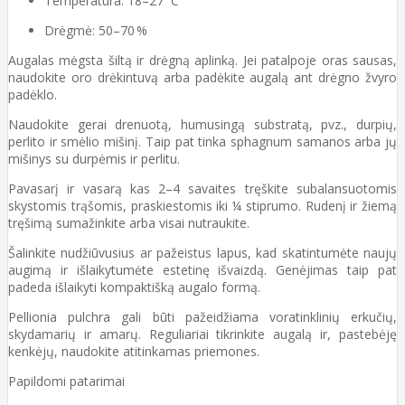
Temperatūra: 18–27 °C
Drėgmė: 50–70 %
Augalas mėgsta šiltą ir drėgną aplinką. Jei patalpoje oras sausas,
naudokite oro drėkintuvą arba padėkite augalą ant drėgno žvyro
padėklo.
Naudokite gerai drenuotą, humusingą substratą, pvz., durpių,
perlito ir smėlio mišinį. Taip pat tinka sphagnum samanos arba jų
mišinys su durpėmis ir perlitu.
Pavasarį ir vasarą kas 2–4 savaites tręškite subalansuotomis
skystomis trąšomis, praskiestomis iki ¼ stiprumo. Rudenį ir žiemą
tręšimą sumažinkite arba visai nutraukite.
Šalinkite nudžiūvusius ar pažeistus lapus, kad skatintumėte naujų
augimą ir išlaikytumėte estetinę išvaizdą. Genėjimas taip pat
padeda išlaikyti kompaktišką augalo formą.
Pellionia pulchra gali būti pažeidžiama voratinklinių erkučių,
skydamarių ir amarų. Reguliariai tikrinkite augalą ir, pastebėję
kenkėjų, naudokite atitinkamas priemones.
Papildomi patarimai