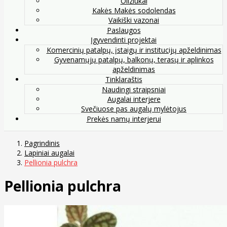
Oliziukai
Kakės Makės sodolendas
Vaikiški vazonai
Paslaugos
Įgyvendinti projektai
Komercinių patalpų, įstaigų ir institucijų apželdinimas
Gyvenamųjų patalpų, balkonų, terasų ir aplinkos
apželdinimas
Tinklaraštis
Naudingi straipsniai
Augalai interjere
Svečiuose pas augalų mylėtojus
Prekės namų interjerui
Pagrindinis
Lapiniai augalai
Pellionia pulchra
Pellionia pulchra