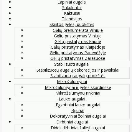
Lapiniai augalai
Sukulentai
Kaktusai
Tilandsijos
Skintos gėlės, puokštės
Gėlių prenumerata Vilniuje
Gėlių pristatymas Vilniuje
Gėlių pristatymas Kaune
Gėlių pristatymas Klaipėdoje
Gėlių pristatymas Panevėžyje
Gėlių pristatymas Zarasuose
Stabilizuoti augalai
Stabilizuotų augalų dekoracijos ir paveikslai
Stabilizuotų augalų puokštės
Mikrožalumynai
Mikrožalumynai ir gėlės skardinėse
Mikrožalumynų rinkiniai
Lauko augalai
Egzotiniai lauko augalai
Bijūnai
Dekoratyviniai žoliniai augalai
Dirbtiniai augalai
Dideli dirbtiniai žalieji augalai