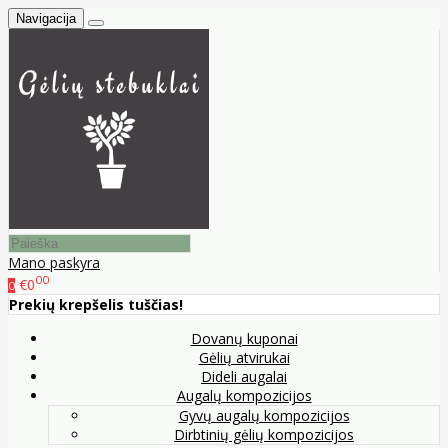
Navigacija
Mano paskyra
00
€0
0
Prekių krepšelis tuščias!
Dovanų kuponai
Gėlių atvirukai
Dideli augalai
Augalų kompozicijos
Gyvų augalų kompozicijos
Dirbtinių gėlių kompozicijos