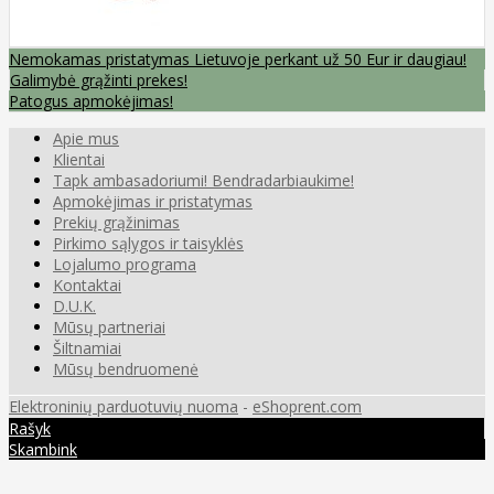
Nemokamas pristatymas Lietuvoje perkant už 50 Eur ir daugiau!
Galimybė grąžinti prekes!
Patogus apmokėjimas!
Apie mus
Klientai
Tapk ambasadoriumi! Bendradarbiaukime!
Apmokėjimas ir pristatymas
Prekių grąžinimas
Pirkimo sąlygos ir taisyklės
Lojalumo programa
Kontaktai
D.U.K.
Mūsų partneriai
Šiltnamiai
Mūsų bendruomenė
Elektroninių parduotuvių nuoma
-
eShoprent.com
Rašyk
Skambink