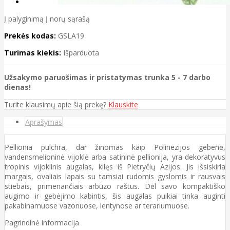
Į palyginimą
Į norų sąrašą
Prekės kodas:
GSLA19
Turimas kiekis:
Išparduota
Užsakymo paruošimas ir pristatymas trunka 5 - 7 darbo
dienas!
Turite klausimų apie šią prekę?
Klauskite
Aprašymas
Pellionia pulchra, dar žinomas kaip Polinezijos gebenė,
vandensmelioninė vijoklė arba satininė pellionija, yra dekoratyvus
tropinis vijoklinis augalas, kilęs iš Pietryčių Azijos. Jis išsiskiria
margais, ovaliais lapais su tamsiai rudomis gyslomis ir rausvais
stiebais, primenančiais arbūzo raštus. Dėl savo kompaktiško
augimo ir gebėjimo kabintis, šis augalas puikiai tinka auginti
pakabinamuose vazonuose, lentynose ar terariumuose.
Pagrindinė informacija