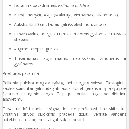
Botaninis pavadinimas:
Pellionia pulchra
Kilmė: Pietryčių Azija (Malaizija, Vietnamas, Mianmaras)
Aukštis: iki 30 cm, tačiau gali išsiplėsti horizontaliai
Lapai: ovalūs, margi, su tamsiai rudomis gyslomis ir rausvais
stiebais
Augimo tempas: greitas
Tinkamumas augintiniams: netoksiškas žmonėms ir
gyvūnams
Priežiūros patarimai:
Pellionia pulchra mėgsta ryškią, netiesioginę šviesą. Tiesioginiai
saulės spinduliai gali nudeginti lapus, todėl geriausia ją laikyti prie
šiaurinio ar rytinio lango. Taip pat puikiai auga po dirbtiniu
apšvietimu.
Dirva turi būti nuolat drėgna, bet ne peršlapusi. Laistykite, kai
viršutinis dirvos sluoksnis pradeda džiūti. Venkite vandens
patekimo ant lapų, nes tai gali sukelti puvinį.