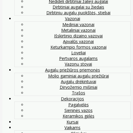
Nedideli dirbtiniai žalieji augalai
Dirbtiniai augalai su žiedais
Dirbtinių augalų puokštės, stiebai
Vazonai
Mediniai vazonai
Metaliniai vazonai
Išskirtinio dizaino vazovai
Apvalūs vazonai
Keturkampio formos vazonai
Loveliai
Pertvaros augalams
Vazonų stovai
Augalų priežiūros priemonės
Molio gaminiai augalų priežiūrai
Augalų drėkintuvai
Dirvožemio mišiniai
Trąšos
Dekoracijos
Pagalvėlės
Sieninės vazos
Keramikos gėlės
Kursai
Vaikams