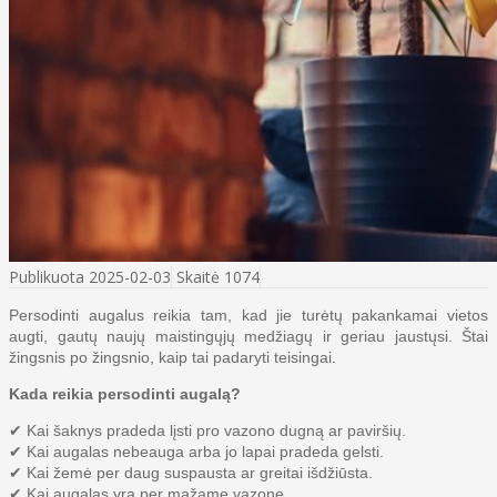
Publikuota 2025-02-03
Skaitė 1074
Persodinti augalus reikia tam, kad jie turėtų pakankamai vietos
augti, gautų naujų maistingųjų medžiagų ir geriau jaustųsi. Štai
žingsnis po žingsnio, kaip tai padaryti teisingai.
Kada reikia persodinti augalą?
✔ Kai šaknys pradeda lįsti pro vazono dugną ar paviršių.
✔ Kai augalas nebeauga arba jo lapai pradeda gelsti.
✔ Kai žemė per daug suspausta ar greitai išdžiūsta.
✔ Kai augalas yra per mažame vazone.