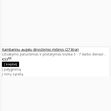
Kambarinių augalų dirvožemio mišinys (27 litrai)
Užsakymo paruošimas ir pristatymas trunka 5 - 7 darbo dienas! ..
88
€33
Į palyginimą
Į norų sąrašą