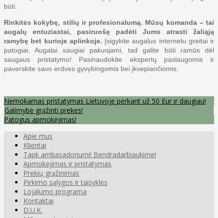
būti.
Rinkitės kokybę, stilių ir profesionalumą. Mūsų komanda – tai
augalų entuziastai, pasiruošę padėti Jums atrasti žaliąją
ramybę bet kurioje aplinkoje.
Įsigykite augalus internetu greitai ir
patogiai. Augalai saugiai pakuojami, tad galite būti ramūs dėl
saugaus pristatymo! Pasinaudokite ekspertų paslaugomis ir
paverskite savo erdves gyvybingomis bei įkvepiančiomis.
Nemokamas pristatymas Lietuvoje perkant už 50 Eur ir daugiau!
Galimybė grąžinti prekes!
Patogus apmokėjimas!
Apie mus
Klientai
Tapk ambasadoriumi! Bendradarbiaukime!
Apmokėjimas ir pristatymas
Prekių grąžinimas
Pirkimo sąlygos ir taisyklės
Lojalumo programa
Kontaktai
D.U.K.