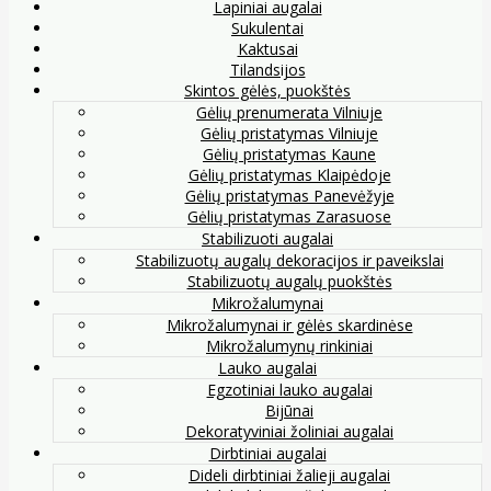
Lapiniai augalai
Sukulentai
Kaktusai
Tilandsijos
Skintos gėlės, puokštės
Gėlių prenumerata Vilniuje
Gėlių pristatymas Vilniuje
Gėlių pristatymas Kaune
Gėlių pristatymas Klaipėdoje
Gėlių pristatymas Panevėžyje
Gėlių pristatymas Zarasuose
Stabilizuoti augalai
Stabilizuotų augalų dekoracijos ir paveikslai
Stabilizuotų augalų puokštės
Mikrožalumynai
Mikrožalumynai ir gėlės skardinėse
Mikrožalumynų rinkiniai
Lauko augalai
Egzotiniai lauko augalai
Bijūnai
Dekoratyviniai žoliniai augalai
Dirbtiniai augalai
Dideli dirbtiniai žalieji augalai