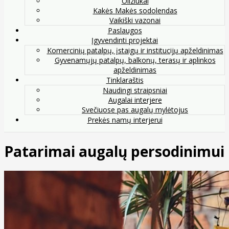
Oliziukai
Kakės Makės sodolendas
Vaikiški vazonai
Paslaugos
Įgyvendinti projektai
Komercinių patalpų, įstaigų ir institucijų apželdinimas
Gyvenamųjų patalpų, balkonų, terasų ir aplinkos
apželdinimas
Tinklaraštis
Naudingi straipsniai
Augalai interjere
Svečiuose pas augalų mylėtojus
Prekės namų interjerui
Patarimai augalų persodinimui