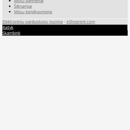
Mūsų partneriai
Šiltnamiai
Mūsų bendruomenė
Elektroninių parduotuvių nuoma
-
eShoprent.com
Rašyk
Skambink