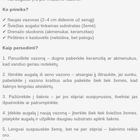
Ko prireiks?
✔ Naujas vazonas (2–4 cm didesnis už senąjį)
✔ Šviežias augalui tinkamas substratas (žemė)
✔ Drenažo sluoksnis (akmenukai, keramzitas)
✔ Pirštinės ir kastuvėlis (nebūtina, bet patogu)
Kaip persodinti?
1. Paruoškite vazoną – dugne paberkite keramzitą ar akmenukus,
kad vanduo geriau nutekėtų.
2. Išimkite augalą iš seno vazono – atsargiai jį ištraukite, jei sunku,
pabelskite į vazono kraštus arba paliekite šiek tiek žemės, kad
šaknys lengviau atsiskirtų.
3. Pažiūrėkite į šaknis – jei jos stipriai susipynusios, švelniai jas
išpainiokite ar patrumpinkite.
4. Įdėkite augalą į naują vazoną – įberkite šiek tiek šviežios žemės,
įstatykite augalą ir užpilkite daugiau substrato aplink šaknis.
5. Lengvai suspauskite žemę, bet ne per stipriai – šaknims reikia
oro.