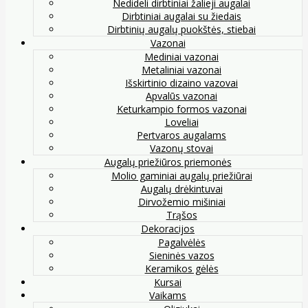
Nedideli dirbtiniai žalieji augalai
Dirbtiniai augalai su žiedais
Dirbtinių augalų puokštės, stiebai
Vazonai
Mediniai vazonai
Metaliniai vazonai
Išskirtinio dizaino vazovai
Apvalūs vazonai
Keturkampio formos vazonai
Loveliai
Pertvaros augalams
Vazonų stovai
Augalų priežiūros priemonės
Molio gaminiai augalų priežiūrai
Augalų drėkintuvai
Dirvožemio mišiniai
Trąšos
Dekoracijos
Pagalvėlės
Sieninės vazos
Keramikos gėlės
Kursai
Vaikams