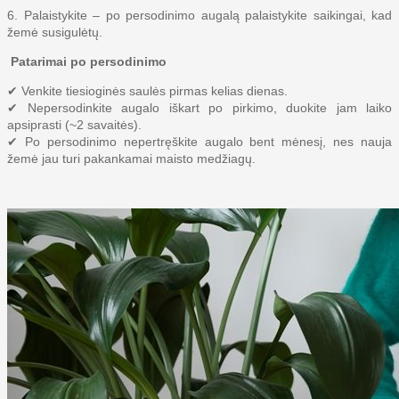
6. Palaistykite – po persodinimo augalą palaistykite saikingai, kad
žemė susigulėtų.
Patarimai po persodinimo
✔ Venkite tiesioginės saulės pirmas kelias dienas.
✔ Nepersodinkite augalo iškart po pirkimo, duokite jam laiko
apsiprasti (~2 savaitės).
✔ Po persodinimo nepertręškite augalo bent mėnesį, nes nauja
žemė jau turi pakankamai maisto medžiagų.