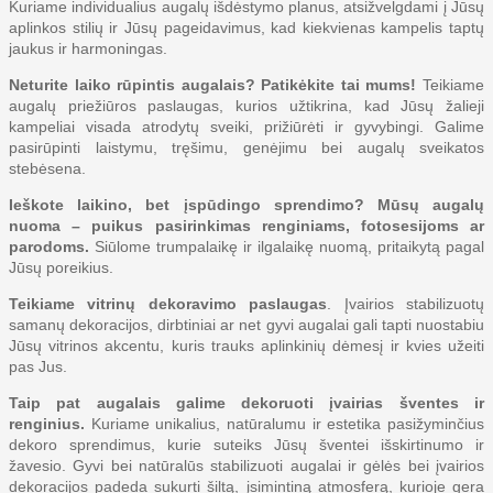
Kuriame individualius augalų išdėstymo planus, atsižvelgdami į Jūsų
aplinkos stilių ir Jūsų pageidavimus, kad kiekvienas kampelis taptų
jaukus ir harmoningas.
Neturite laiko rūpintis augalais? Patikėkite tai mums!
Teikiame
augalų priežiūros paslaugas, kurios užtikrina, kad Jūsų žalieji
kampeliai visada atrodytų sveiki, prižiūrėti ir gyvybingi. Galime
pasirūpinti laistymu, tręšimu, genėjimu bei augalų sveikatos
stebėsena.
Ieškote laikino, bet įspūdingo sprendimo? Mūsų augalų
nuoma – puikus pasirinkimas renginiams, fotosesijoms ar
parodoms.
Siūlome trumpalaikę ir ilgalaikę nuomą, pritaikytą pagal
Jūsų poreikius.
Teikiame vitrinų dekoravimo paslaugas
. Įvairios stabilizuotų
samanų dekoracijos, dirbtiniai ar net gyvi augalai gali tapti nuostabiu
Jūsų vitrinos akcentu, kuris trauks aplinkinių dėmesį ir kvies užeiti
pas Jus.
Taip pat augalais galime dekoruoti įvairias šventes ir
renginius.
Kuriame unikalius, natūralumu ir estetika pasižyminčius
dekoro sprendimus, kurie suteiks Jūsų šventei išskirtinumo ir
žavesio. Gyvi bei natūralūs stabilizuoti augalai ir gėlės bei įvairios
dekoracijos padeda sukurti šiltą, įsimintiną atmosferą, kurioje gera