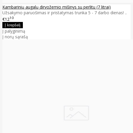
Kambarinių augalų dirvožemio mišinys su perlitu (7 litrai)
Užsakymo paruošimas ir pristatymas trunka 5 - 7 darbo dienas! ..
10
€12
Į palyginimą
Į norų sąrašą