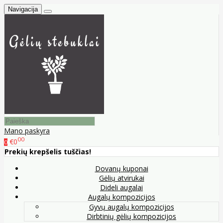
Navigacija
Mano paskyra
00
€0
0
Prekių krepšelis tuščias!
Dovanų kuponai
Gėlių atvirukai
Dideli augalai
Augalų kompozicijos
Gyvų augalų kompozicijos
Dirbtinių gėlių kompozicijos