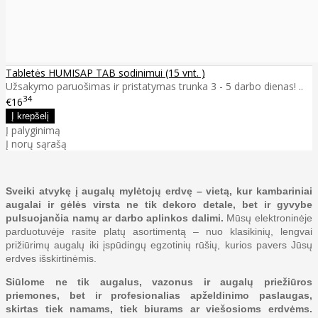
Tabletės HUMISAP TAB sodinimui (15 vnt. )
Užsakymo paruošimas ir pristatymas trunka 3 - 5 darbo dienas! ..
34
€16
Į palyginimą
Į norų sąrašą
Sveiki atvykę į augalų mylėtojų erdvę – vietą, kur kambariniai
augalai ir gėlės virsta ne tik dekoro detale, bet ir gyvybe
pulsuojančia namų ar darbo aplinkos dalimi.
Mūsų elektroninėje
parduotuvėje rasite platų asortimentą – nuo klasikinių, lengvai
prižiūrimų augalų iki įspūdingų egzotinių rūšių, kurios pavers Jūsų
erdves išskirtinėmis.
Siūlome ne tik augalus, vazonus ir augalų priežiūros
priemones, bet ir profesionalias apželdinimo paslaugas,
skirtas tiek namams, tiek biurams ar viešosioms erdvėms.