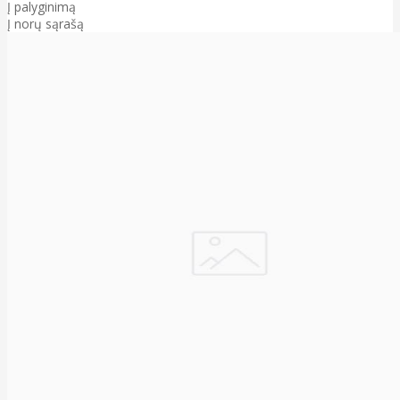
Į palyginimą
Į norų sąrašą