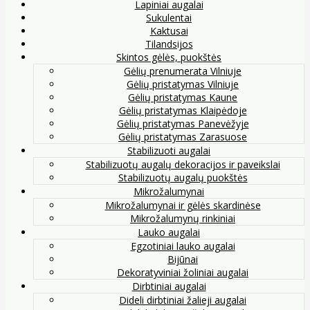
Lapiniai augalai
Sukulentai
Kaktusai
Tilandsijos
Skintos gėlės, puokštės
Gėlių prenumerata Vilniuje
Gėlių pristatymas Vilniuje
Gėlių pristatymas Kaune
Gėlių pristatymas Klaipėdoje
Gėlių pristatymas Panevėžyje
Gėlių pristatymas Zarasuose
Stabilizuoti augalai
Stabilizuotų augalų dekoracijos ir paveikslai
Stabilizuotų augalų puokštės
Mikrožalumynai
Mikrožalumynai ir gėlės skardinėse
Mikrožalumynų rinkiniai
Lauko augalai
Egzotiniai lauko augalai
Bijūnai
Dekoratyviniai žoliniai augalai
Dirbtiniai augalai
Dideli dirbtiniai žalieji augalai