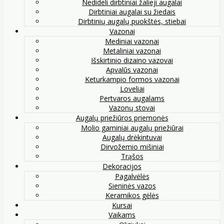
Nedideli dirbtiniai žalieji augalai
Dirbtiniai augalai su žiedais
Dirbtinių augalų puokštės, stiebai
Vazonai
Mediniai vazonai
Metaliniai vazonai
Išskirtinio dizaino vazovai
Apvalūs vazonai
Keturkampio formos vazonai
Loveliai
Pertvaros augalams
Vazonų stovai
Augalų priežiūros priemonės
Molio gaminiai augalų priežiūrai
Augalų drėkintuvai
Dirvožemio mišiniai
Trąšos
Dekoracijos
Pagalvėlės
Sieninės vazos
Keramikos gėlės
Kursai
Vaikams