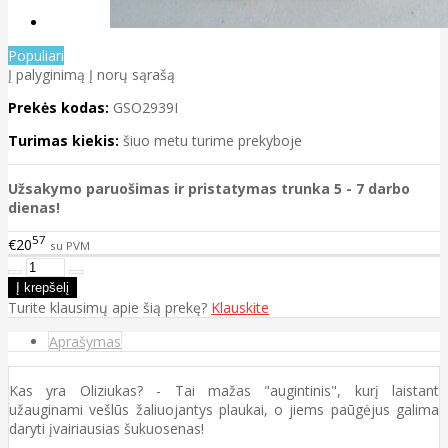
Populiari
Į palyginimą
Į norų sąrašą
Prekės kodas:
GSO2939I
Turimas kiekis:
šiuo metu turime prekyboje
Užsakymo paruošimas ir pristatymas trunka 5 - 7 darbo
dienas!
57
€20
su PVM
Turite klausimų apie šią prekę?
Klauskite
Aprašymas
Kas yra Oliziukas? - Tai mažas "augintinis", kurį laistant
užauginami vešlūs žaliuojantys plaukai, o jiems paūgėjus galima
daryti įvairiausias šukuosenas!