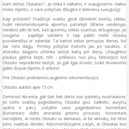
Kam skirtas Oliziukas? - Jis tinka ir vaikams, ir suaugusiems. Vaikus
moko rūpintis, o savo pokyčiais džiugina ir kiekvieną suaugusįjį!
Kaip prižiūrėti? Pradžioje svarbu gerai išbrinkinti kviečių sėklas,
todėl rekomenduojama apvertus pamirkyti šiltame vandenyje.
Vandens pilti tik tiek, kad apsemtų sėklas esančias viršugalvyje, jei
susigeria - papildyti vandens ir taip palikti mirkti oliziuką
pusvalandžiui ar valandai. Tai kartoti kelias pirmąsias dienas, kol
dar nėra daigų. Pirmieji pokyčiai matomi jau po savaitės, o
atsiradus daigams užtenka laistyti kartą per dieną. Užaugintus
plaukus galima kirpti, rišti - priklauso nuo Jūsų fantazijos! Kol
Oliziuko nepradėsite laistyti, jis gali ilgai stovėti, todėl dovanomis
galite drąsiai rūpintis iš anksto!
Prie Oliziuko pridedamos auginimo rekomendacijos.
Oliziuko aukštis apie 15 cm.
Dėmesio! Akcentai gali šiek tiek skirtis nuo pateiktų nuotraukose.
Jei turite svarbių pageidavimų Oliziukui (pvz. šalikėlio, ausyčių
spalva ir pan.), įrašykite savo pageidavimus komentare
(komentaro skiltis atsiranda pirkimo procese). Komentare
nurodykite, ar norite Oliziuko su akinukais, ar be akinukų, bei kitas
Jums svarbias detales. Rekomenduojame įrašyti, ar Oliziukas bus