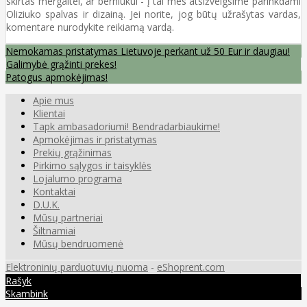
skirtas mergaitei, ar berniukui - į tai mes atsižvelgsime parinkdami
Oliziuko spalvas ir dizainą. Jei norite, jog būtų užrašytas vardas,
komentare nurodykite reikiamą vardą.
Nemokamas pristatymas Lietuvoje perkant už 50 Eur ir daugiau!
Galimybė grąžinti prekes!
Patogus apmokėjimas!
Apie mus
Klientai
Tapk ambasadoriumi! Bendradarbiaukime!
Apmokėjimas ir pristatymas
Prekių grąžinimas
Pirkimo sąlygos ir taisyklės
Lojalumo programa
Kontaktai
D.U.K.
Mūsų partneriai
Šiltnamiai
Mūsų bendruomenė
Elektroninių parduotuvių nuoma
-
eShoprent.com
Rašyk
Skambink