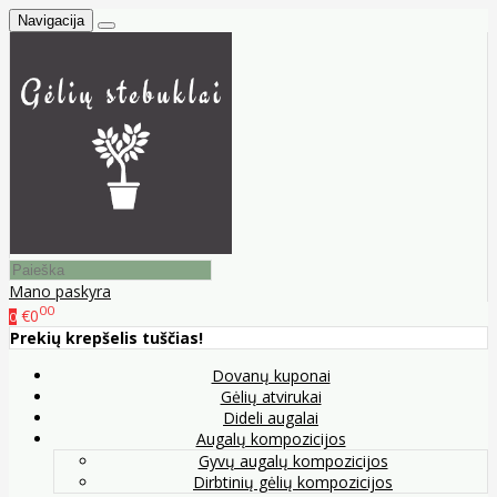
Navigacija
Mano paskyra
00
€0
0
Prekių krepšelis tuščias!
Dovanų kuponai
Gėlių atvirukai
Dideli augalai
Augalų kompozicijos
Gyvų augalų kompozicijos
Dirbtinių gėlių kompozicijos