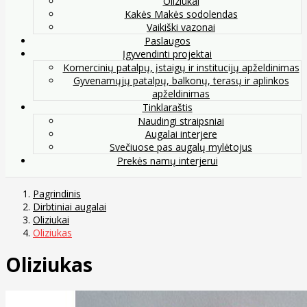
Oliziukai
Kakės Makės sodolendas
Vaikiški vazonai
Paslaugos
Įgyvendinti projektai
Komercinių patalpų, įstaigų ir institucijų apželdinimas
Gyvenamųjų patalpų, balkonų, terasų ir aplinkos
apželdinimas
Tinklaraštis
Naudingi straipsniai
Augalai interjere
Svečiuose pas augalų mylėtojus
Prekės namų interjerui
Pagrindinis
Dirbtiniai augalai
Oliziukai
Oliziukas
Oliziukas