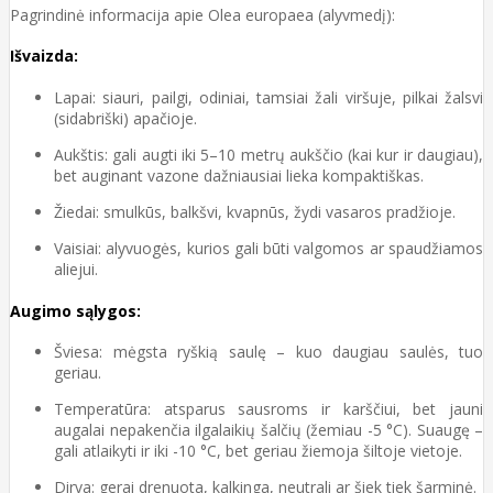
Pagrindinė informacija apie Olea europaea (alyvmedį):
Išvaizda:
Lapai: siauri, pailgi, odiniai, tamsiai žali viršuje, pilkai žalsvi
(sidabriški) apačioje.
Aukštis: gali augti iki 5–10 metrų aukščio (kai kur ir daugiau),
bet auginant vazone dažniausiai lieka kompaktiškas.
Žiedai: smulkūs, balkšvi, kvapnūs, žydi vasaros pradžioje.
Vaisiai: alyvuogės, kurios gali būti valgomos ar spaudžiamos
aliejui.
Augimo sąlygos:
Šviesa: mėgsta ryškią saulę – kuo daugiau saulės, tuo
geriau.
Temperatūra: atsparus sausroms ir karščiui, bet jauni
augalai nepakenčia ilgalaikių šalčių (žemiau -5 °C). Suaugę –
gali atlaikyti ir iki -10 °C, bet geriau žiemoja šiltoje vietoje.
Dirva: gerai drenuota, kalkinga, neutrali ar šiek tiek šarminė.