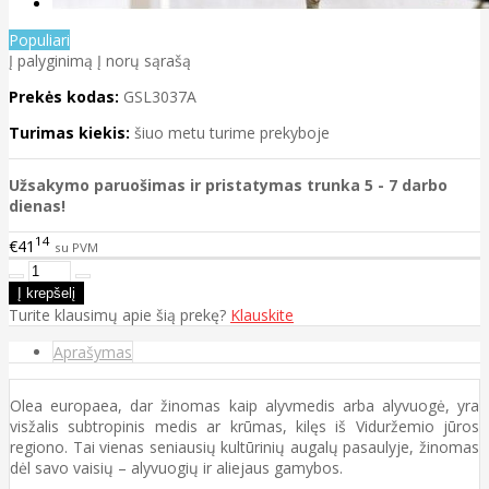
Populiari
Į palyginimą
Į norų sąrašą
Prekės kodas:
GSL3037A
Turimas kiekis:
šiuo metu turime prekyboje
Užsakymo paruošimas ir pristatymas trunka 5 - 7 darbo
dienas!
14
€41
su PVM
Turite klausimų apie šią prekę?
Klauskite
Aprašymas
Olea europaea, dar žinomas kaip alyvmedis arba alyvuogė, yra
visžalis subtropinis medis ar krūmas, kilęs iš Viduržemio jūros
regiono. Tai vienas seniausių kultūrinių augalų pasaulyje, žinomas
dėl savo vaisių – alyvuogių ir aliejaus gamybos.