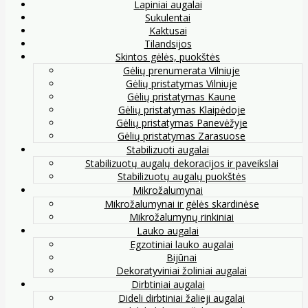
Lapiniai augalai
Sukulentai
Kaktusai
Tilandsijos
Skintos gėlės, puokštės
Gėlių prenumerata Vilniuje
Gėlių pristatymas Vilniuje
Gėlių pristatymas Kaune
Gėlių pristatymas Klaipėdoje
Gėlių pristatymas Panevėžyje
Gėlių pristatymas Zarasuose
Stabilizuoti augalai
Stabilizuotų augalų dekoracijos ir paveikslai
Stabilizuotų augalų puokštės
Mikrožalumynai
Mikrožalumynai ir gėlės skardinėse
Mikrožalumynų rinkiniai
Lauko augalai
Egzotiniai lauko augalai
Bijūnai
Dekoratyviniai žoliniai augalai
Dirbtiniai augalai
Dideli dirbtiniai žalieji augalai