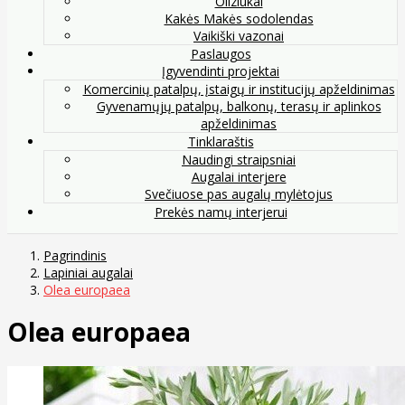
Oliziukai
Kakės Makės sodolendas
Vaikiški vazonai
Paslaugos
Įgyvendinti projektai
Komercinių patalpų, įstaigų ir institucijų apželdinimas
Gyvenamųjų patalpų, balkonų, terasų ir aplinkos
apželdinimas
Tinklaraštis
Naudingi straipsniai
Augalai interjere
Svečiuose pas augalų mylėtojus
Prekės namų interjerui
Pagrindinis
Lapiniai augalai
Olea europaea
Olea europaea