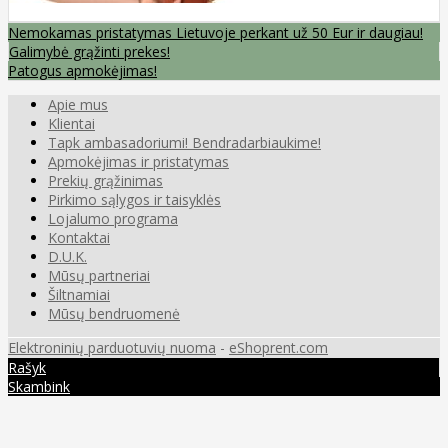
Nemokamas pristatymas Lietuvoje perkant už 50 Eur ir daugiau!
Galimybė grąžinti prekes!
Patogus apmokėjimas!
Apie mus
Klientai
Tapk ambasadoriumi! Bendradarbiaukime!
Apmokėjimas ir pristatymas
Prekių grąžinimas
Pirkimo sąlygos ir taisyklės
Lojalumo programa
Kontaktai
D.U.K.
Mūsų partneriai
Šiltnamiai
Mūsų bendruomenė
Elektroninių parduotuvių nuoma
-
eShoprent.com
Rašyk
Skambink