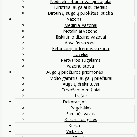
Nedideli dirbtiniai žalieji augalai
Dirbtiniai augalai su žiedais
Dirbtinių augalų puokštės, stiebai
Vazonai
Mediniai vazonai
Metaliniai vazonai
Išskirtinio dizaino vazovai
Apvalūs vazonai
Keturkampio formos vazonai
Loveliai
Pertvaros augalams
Vazonų stovai
Augalų priežiūros priemonės
Molio gaminiai augalų priežiūrai
Augalų drėkintuvai
Dirvožemio mišiniai
Trąšos
Dekoracijos
Pagalvėlės
Sieninės vazos
Keramikos gėlės
Kursai
Vaikams