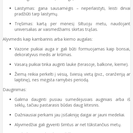
Laistymas: gana sausamėgis – neperlaistyti, leisti dirvai
pradžiūti tarp laistymų.
Tręšimas: kartą per mėnesį šiltuoju metu, naudojant
universalias ar vaismedžiams skirtas trąšas.
Alyvmedis kaip kambarinis arba kiemo augalas:
Vazone puikiai auga ir gali būti formuojamas kaip bonsai,
dekoratyvus medis ar krūmas.
Vasarą puikiai tinka auginti lauke (terasoje, balkone, kieme).
Žiemą reikia perkelti į vėsią, šviesią vietą (pvz., oranžeriją ar
laiptinę), nes mėgsta ramybės periodą.
Dauginimas:
Galima dauginti pusiau sumedėjusiais auginiais arba iš
sėklų, tačiau pastarasis būdas daug lėtesnis.
Dažniausiai perkami jau įsišakniję daigai ar jauni medeliai.
Alyvmedžiai gali gyventi šimtus ar net tūkstančius metų.