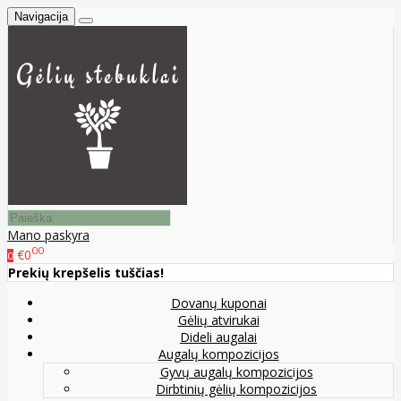
Navigacija
Mano paskyra
00
€0
0
Prekių krepšelis tuščias!
Dovanų kuponai
Gėlių atvirukai
Dideli augalai
Augalų kompozicijos
Gyvų augalų kompozicijos
Dirbtinių gėlių kompozicijos