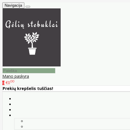
Navigacija
Mano paskyra
00
€0
0
Prekių krepšelis tuščias!