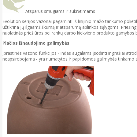
Atsparūs smūgiams ir sukrėtimams
Evolution serijos vazonai pagaminti iš linijinio mažo tankumo poliet
užtikrina jų ilgaamžiškumą ir atsparumą aplinkos sąlygoms. Priešing
nuolatinės priežiūros bei rankų darbo kiekvieno produkto gamybos b
Plačios išnaudojimo galimybės
Įprastinės vazono funkcijos - indas augalams įsodinti ir gražiai atr
neapsirobojama - yra numatytos ir papildomos galimybės tinkamo aug