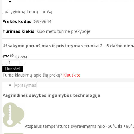
Į palyginimą
Į norų sąrašą
Prekės kodas:
GSEV644
Turimas kiekis:
šiuo metu turime prekyboje
Užsakymo paruošimas ir pristatymas trunka 2 - 5 darbo dien
86
€79
su PVM
Turite klausimų apie šią prekę?
Klauskite
Aprašymas
Pagrindinės savybės ir gamybos technologija
Atsparūs temperatūros svyravimams nuo -60°C iki +80°