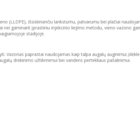
ileno (LLDPE), išsiskiriančiu lankstumu, patvarumu bei plačiai naudoj
ai nei gaminant įprastiniu injekcinio liejimo metodu, vieno vazono ga
aigiamojoje stadijoje.
odyti. Vazonas paprastai naudojamas kaip talpa augalų auginimui įdėkle
alų drėkinimo užtikrinimui bei vandens pertekliaus pašalinimui.