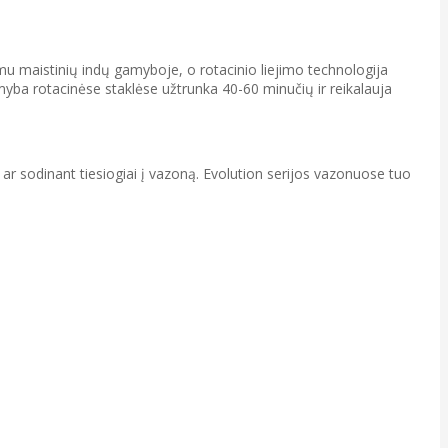
amu maistinių indų gamyboje, o rotacinio liejimo technologija
myba rotacinėse staklėse užtrunka 40-60 minučių ir reikalauja
 ar sodinant tiesiogiai į vazoną. Evolution serijos vazonuose tuo