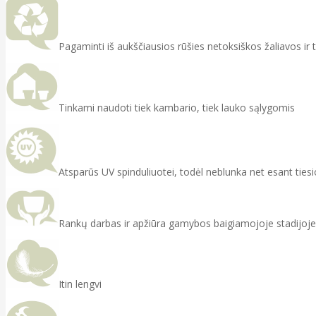
Pagaminti iš aukščiausios rūšies netoksiškos žaliavos ir
Tinkami naudoti tiek kambario, tiek lauko sąlygomis
Atsparūs UV spinduliuotei, todėl neblunka net esant ties
Rankų darbas ir apžiūra gamybos baigiamojoje stadijoje
Itin lengvi