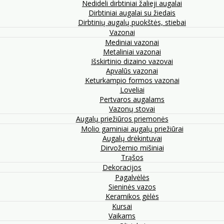
Nedideli dirbtiniai žalieji augalai
Dirbtiniai augalai su žiedais
Dirbtinių augalų puokštės, stiebai
Vazonai
Mediniai vazonai
Metaliniai vazonai
Išskirtinio dizaino vazovai
Apvalūs vazonai
Keturkampio formos vazonai
Loveliai
Pertvaros augalams
Vazonų stovai
Augalų priežiūros priemonės
Molio gaminiai augalų priežiūrai
Augalų drėkintuvai
Dirvožemio mišiniai
Trąšos
Dekoracijos
Pagalvėlės
Sieninės vazos
Keramikos gėlės
Kursai
Vaikams