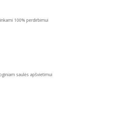
 tinkami 100% perdirbimui
ioginiam saulės apšvietimui