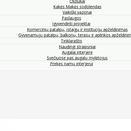
Oliziukai
Kakės Makės sodolendas
Vaikiški vazonai
Paslaugos
Įgyvendinti projektai
Komercinių patalpų, įstaigų ir institucijų apželdinimas
Gyvenamųjų patalpų, balkonų, terasų ir aplinkos apželdini
Tinklaraštis
Naudingi straipsniai
Augalai interjere
Svečiuose pas augalų mylėtojus
Prekės namų interjerui