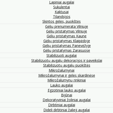
Lapiniai augalai
Sukulentai
Kaktusai
Tilandsijos
Skintos gėlės, puokštės
Gėlių prenumerata Vilniuje
Gėlių pristatymas Vilniuje
Gėlių pristatymas Kaune
Gėlių pristatymas Klaipėdoje
Gėlių pristatymas Panevėžyje
Gėlių pristatymas Zarasuose
Stabilizuoti augalai
Stabilizuotų augalų dekoracijos ir paveikslai
Stabilizuotų augalų puokštės
Mikrožalumynai
Mikrožalumynai ir gėlės skardinėse
Mikrožalumynų rinkiniai
Lauko augalai
Egzotiniai lauko augalai
Bijūnai
Dekoratyviniai žoliniai augalai
Dirbtiniai augalai
Dideli dirbtiniai žalieji augalai